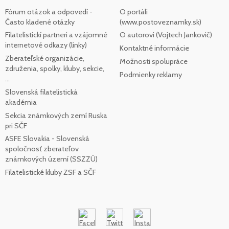
Fórum otázok a odpovedí -
O portáli
Často kladené otázky
(www.postoveznamky.sk)
Filatelistickí partneri a vzájomné
O autorovi (Vojtech Jankovič)
internetové odkazy (linky)
Kontaktné informácie
Zberateľské organizácie,
Možnosti spolupráce
združenia, spolky, kluby, sekcie,
Podmienky reklamy
...
Slovenská filatelistická
akadémia
Sekcia známkových zemí Ruska
pri SČF
ASFE Slovakia - Slovenská
spoločnosť zberateľov
známkových území (SSZZÚ)
Filatelistické kluby ZSF a SČF