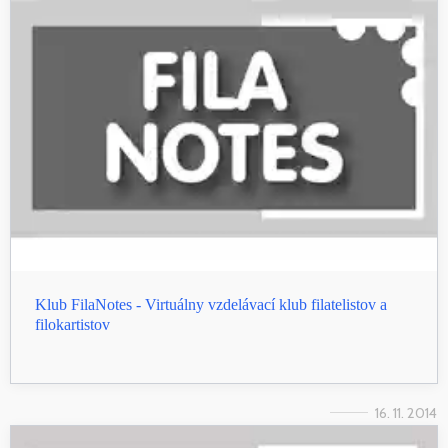
Klub FilaNotes - Virtuálny vzdelávací klub filatelistov a
filokartistov
16. 11. 2014