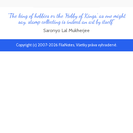
"The king of hobbies or the 'Hobby of Kings', as one might
say, stamp collecting is indeed an art by itself"
Saronyo Lal Mukherjee
Copyright (c) 2007-2026 FilaNotes, Všetky práva vyhradené.