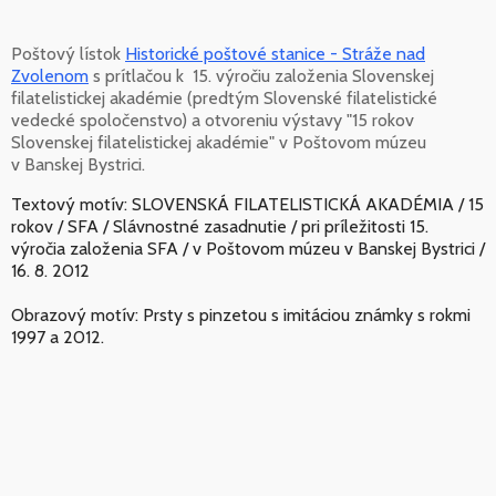
Poštový lístok
Historické poštové stanice - Stráže nad
Zvolenom
s prítlačou k 15. výročiu založenia Slovenskej
filatelistickej akadémie (predtým Slovenské filatelistické
vedecké spoločenstvo) a otvoreniu výstavy "15 rokov
Slovenskej filatelistickej akadémie" v Poštovom múzeu
v Banskej Bystrici.
Textový motív: SLOVENSKÁ FILATELISTICKÁ AKADÉMIA / 15
rokov / SFA / Slávnostné zasadnutie / pri príležitosti 15.
výročia založenia SFA / v Poštovom múzeu v Banskej Bystrici /
16. 8. 2012
Obrazový motív: Prsty s pinzetou s imitáciou známky s rokmi
1997 a 2012.