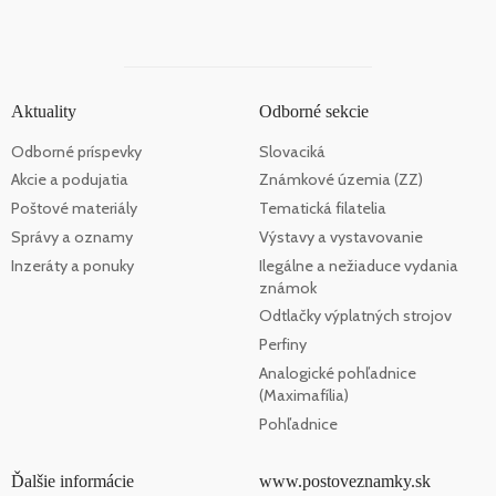
Aktuality
Odborné sekcie
Odborné príspevky
Slovaciká
Akcie a podujatia
Známkové územia (ZZ)
Poštové materiály
Tematická filatelia
Správy a oznamy
Výstavy a vystavovanie
Inzeráty a ponuky
Ilegálne a nežiaduce vydania
známok
Odtlačky výplatných strojov
Perfiny
Analogické pohľadnice
(Maximafília)
Pohľadnice
Ďalšie informácie
www.postoveznamky.sk