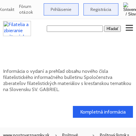
Fórum
Kontakt
Prihlásenie
Registrácia
otázok
Nové číslo bulletinu SV. GABRIEL 2026/1
(131)
Informácia o vydaní a prehľad obsahu nového čísla
filatelistického informačného bulletinu Spoločenstva
zberateľov filatelistických materiálov s kresťanskou tematikou
na Slovensku SV. GABRIEL.
15. 01. 2026
Kompletná informácia
www.postoveznamky.sk
Poštové
Poštový lístok s