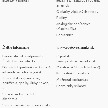
Inzeráty a ponuky
Ilegálne a nežiaduce vydania
známok
Odtlačky výplatných strojov
Perfiny
Analogické pohľadnice
(Maximafília)
Pohľadnice
Ďalšie informácie
www.postoveznamky.sk
Fórum otázok a odpovedí -
O portáli
Často kladené otázky
(www.postoveznamky.sk)
Filatelistickí partneri a vzájomné
O autorovi (Vojtech Jankovič)
internetové odkazy (linky)
Kontaktné informácie
Zberateľské organizácie,
Možnosti spolupráce
združenia, spolky, kluby, sekcie,
Podmienky reklamy
...
Slovenská filatelistická
akadémia
Sekcia známkových zemí Ruska