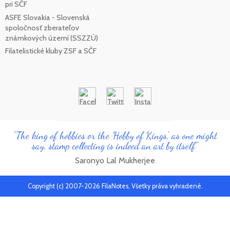
pri SČF
ASFE Slovakia - Slovenská
spoločnosť zberateľov
známkových území (SSZZÚ)
Filatelistické kluby ZSF a SČF
"The king of hobbies or the 'Hobby of Kings', as one might
say, stamp collecting is indeed an art by itself"
Saronyo Lal Mukherjee
Copyright (c) 2007-2026 FilaNotes, Všetky práva vyhradené.