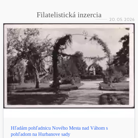
Filatelistická inzercia
20. 05. 2026
Hľadám pohľadnicu Nového Mesta nad Váhom s
pohľadom na Hurbanove sady