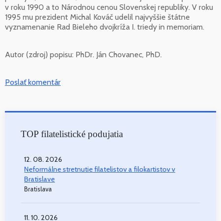
v roku 1990 a to Národnou cenou Slovenskej republiky. V roku
1995 mu prezident Michal Kováč udelil najvyššie štátne
vyznamenanie Rad Bieleho dvojkríža I. triedy in memoriam.
Autor (zdroj) popisu:
PhDr. Ján Chovanec, PhD.
Poslať komentár
TOP filatelistické podujatia
12. 08. 2026
Neformálne stretnutie filatelistov a filokartistov v
Bratislave
Bratislava
11. 10. 2026