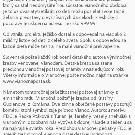
ktorý sa stal neodmysliteľnou súčasťou vianočného obdobia.
Je to už dvasiatytretíkrát, čo deti môžu posielať svoje tajné
želania, predstavy o vysnívaných darčekoch, kresbičky či
pozdravy Ježiškovi na adresu „Ježiško 999 99“.
Od vzniku projektu Ježiško dostal a odpovedal na viac ako 2
milióny listov od detí z celého sveta. Spolu s odpoveďou sa
každé dieťa môže tešiť aj na malé vianočné prekvapenie.
Slovenská pošta každý rok ocení detského autora výnimočnej
kresby venovanej Vianociam. Detská kresba sa stane
predlohou vianočnej poštovej známky v nasledujúcom roku.
Všetky informácie o Vianočnej pošte možno nájsť na stránke
www.vianocnaposta.sk.
Námetom tohtoročnej príležitostnej poštovej známky z
emisného radu „Vianočná pošta“ je kresba od Kristíny
Gubienovej z Komárna. Dve zimne oblečené postavy pozorujú
kométu, ktorá symbolizuje príchod Vianoc. Autorkou motívu
FDC je Radka Ptáková z Turian. Jej farebný, veselý snehuliak s
vianočnými ozdobami nás vyzýva k dobrej nálade a tešeniu sa
na najkrajšie sviatky roka. Predlohou vianočnej pečiatky FDC je
anjelik, tiež symbol Vianoc a čistej detskej úprimnosti.