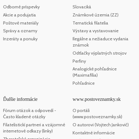
Odborné príspevky
Slovaciká
Akcie a podujatia
Známkové územia (ZZ)
Poštové materiály
Tematická filatelia
Správy a oznamy
Výstavy a vystavovanie
Inzeráty a ponuky
Ilegálne a nežiaduce vydania
známok
Odtlačky výplatných strojov
Perfiny
Analogické pohľadnice
(Maximafília)
Pohľadnice
Ďalšie informácie
www.postoveznamky.sk
Fórum otázok a odpovedí -
O portáli
Často kladené otázky
(www.postoveznamky.sk)
Filatelistickí partneri a vzájomné
O autorovi (Vojtech Jankovič)
internetové odkazy (linky)
Kontaktné informácie
Zberateľské organizácie,