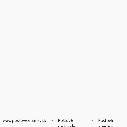
www.postoveznamky.sk
Poštové
Poštová
materiály
známka