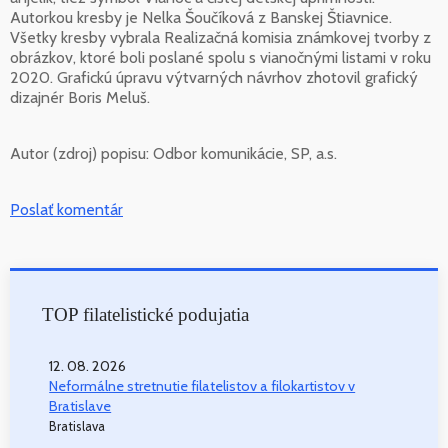
Autorkou kresby je Nelka Šoučíková z Banskej Štiavnice.
Všetky kresby vybrala Realizačná komisia známkovej tvorby z
obrázkov, ktoré boli poslané spolu s vianočnými listami v roku
2020. Grafickú úpravu výtvarných návrhov zhotovil grafický
dizajnér Boris Meluš.
Autor (zdroj) popisu:
Odbor komunikácie, SP, a.s.
Poslať komentár
TOP filatelistické podujatia
12. 08. 2026
Neformálne stretnutie filatelistov a filokartistov v
Bratislave
Bratislava