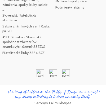
Možnosti spolupráce
združenia, spolky, kluby, sekcie,
Podmienky reklamy
...
Slovenská filatelistická
akadémia
Sekcia známkových zemí Ruska
pri SČF
ASFE Slovakia - Slovenská
spoločnosť zberateľov
známkových území (SSZZÚ)
Filatelistické kluby ZSF a SČF
"The king of hobbies or the 'Hobby of Kings', as one might
say, stamp collecting is indeed an art by itself"
Saronyo Lal Mukherjee