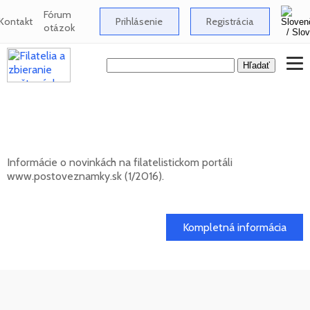
Fórum
Kontakt
Prihlásenie
Registrácia
otázok
Novinky na informačnom filatelistickom
portáli www.postoveznamky.sk (1/2026)
Informácie o novinkách na filatelistickom portáli
www.postoveznamky.sk (1/2016).
03. 02. 2026
Kompletná informácia