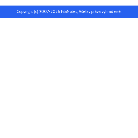
Copyright (c) 2007-2026 FilaNotes, Všetky práva vyhradené.