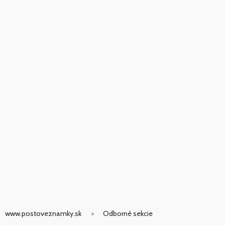
www.postoveznamky.sk
Odborné sekcie