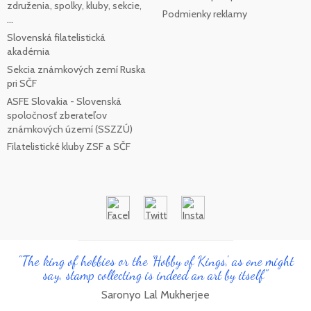
združenia, spolky, kluby, sekcie,
Podmienky reklamy
...
Slovenská filatelistická
akadémia
Sekcia známkových zemí Ruska
pri SČF
ASFE Slovakia - Slovenská
spoločnosť zberateľov
známkových území (SSZZÚ)
Filatelistické kluby ZSF a SČF
"The king of hobbies or the 'Hobby of Kings', as one might
say, stamp collecting is indeed an art by itself"
Saronyo Lal Mukherjee