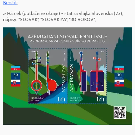
Benčík
;
» Hárček (potlačené okraje) - štátna vlajka Slovenska (2x),
nápisy: "SLOVAK", "SLOVAKIYA", "30 ROKOV";