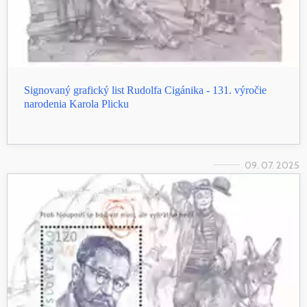
Signovaný grafický list Rudolfa Cigánika - 131. výročie
narodenia Karola Plicku
09. 07. 2025