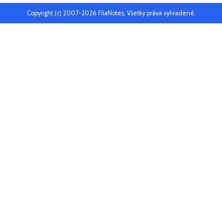
Copyright (c) 2007-2026 FilaNotes, Všetky práva vyhradené.