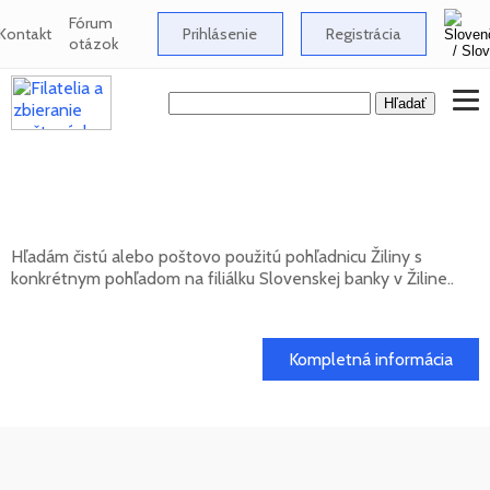
Fórum
Kontakt
Prihlásenie
Registrácia
otázok
Hľadám pohľadnicu Žiliny s pohľadom na
filiálku Slovenskej banky
Hľadám čistú alebo poštovo použitú pohľadnicu Žiliny s
konkrétnym pohľadom na filiálku Slovenskej banky v Žiline..
20. 05. 2026
Kompletná informácia