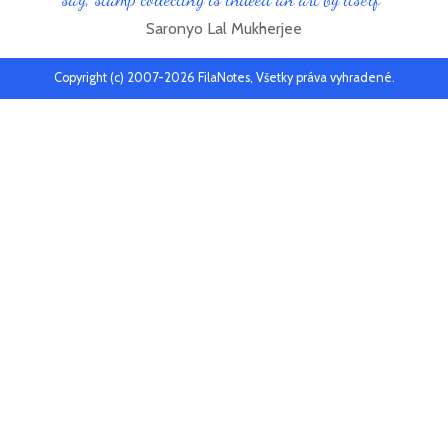
Saronyo Lal Mukherjee
Copyright (c) 2007-2026 FilaNotes, Všetky práva vyhradené.