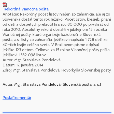
Rekordná Vianočná pošta
Anotácia: Rekordný počet listov nielen zo zahraničia, ale aj zo
Slovenska dostal tento rok Ježiško. Počet listov, kresieb, prianí
od detí a dospelých prekročil hranicu 80 000 po prvýkrát od
roku 2010. Absolútny rekord dosiahli v jubilejnom 15. ročníku
Vianočnej pošty, ktorú organizuje každoročne Slovenská
pošta, a.s., listy zo zahraničia. Ježiškovi napísalo 1 728 detí zo
40–tich krajín celého sveta. V Braillovom písme odpísal
Ježiško 123 deťom. Celkovo za 15 rokov Vianočnej pošty prišlo
Ježiškovi 1 332 098 listov.
Autor: Mgr. Stanislava Pondelová
Dátum: 17. januára 2014
Zdroj: Mgr. Stanislava Pondelová, Hovorkyňa Slovenskej pošty
Autor: Mgr. Stanislava Pondelová (Slovenská pošta, a. s.)
Poslať komentár