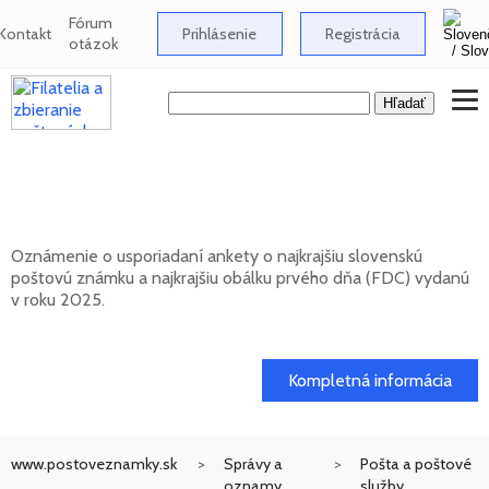
Fórum
Kontakt
Prihlásenie
Registrácia
otázok
Anketa o najkrajšiu slovenskú poštovú
známku za rok 2025
Oznámenie o usporiadaní ankety o najkrajšiu slovenskú
poštovú známku a najkrajšiu obálku prvého dňa (FDC) vydanú
v roku 2025.
17. 04. 2026
Kompletná informácia
www.postoveznamky.sk
Správy a
Pošta a poštové
oznamy
služby