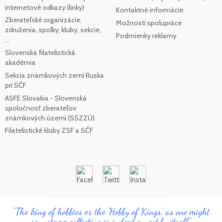
internetové odkazy (linky)
Kontaktné informácie
Zberateľské organizácie,
Možnosti spolupráce
združenia, spolky, kluby, sekcie,
Podmienky reklamy
...
Slovenská filatelistická
akadémia
Sekcia známkových zemí Ruska
pri SČF
ASFE Slovakia - Slovenská
spoločnosť zberateľov
známkových území (SSZZÚ)
Filatelistické kluby ZSF a SČF
"The king of hobbies or the 'Hobby of Kings', as one might
say, stamp collecting is indeed an art by itself"