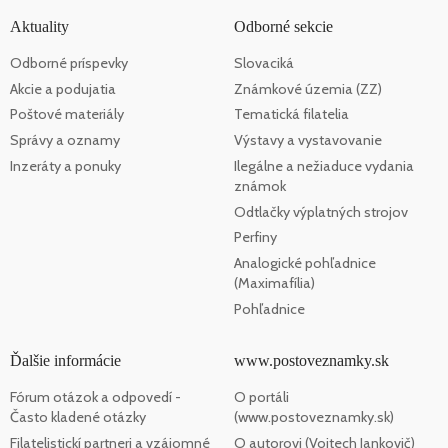
Aktuality
Odborné sekcie
Odborné príspevky
Slovaciká
Akcie a podujatia
Známkové územia (ZZ)
Poštové materiály
Tematická filatelia
Správy a oznamy
Výstavy a vystavovanie
Inzeráty a ponuky
Ilegálne a nežiaduce vydania
známok
Odtlačky výplatných strojov
Perfiny
Analogické pohľadnice
(Maximafília)
Pohľadnice
Ďalšie informácie
www.postoveznamky.sk
Fórum otázok a odpovedí -
O portáli
Často kladené otázky
(www.postoveznamky.sk)
Filatelistickí partneri a vzájomné
O autorovi (Vojtech Jankovič)