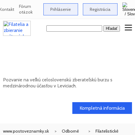
Fórum
Kontakt
Prihlásenie
Registrácia
otázok
Celoslovenská zberateľská burza s
medzinárodnou účasťou v Leviciach -
12/2026
Pozvanie na veľkú celoslovenskú zberateľskú burzu s
medzinárodnou účasťou v Leviciach.
13. 12. 2026
Kompletná informácia
www.postoveznamky.sk
Odborné
Filatelistické