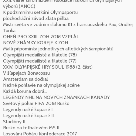
XXII. valné shromáždění Asociace národních olympijských
výborů (ANOC)
K podzimnímu setkání Olympsportu
plochodrážní závod Zlatá přilba
Mistr světa ve vodním slalomu K1 z francouzského Pau, Ondřej
Tunka
OHEŇ PRO XXIII. ZOH 2018 VZPLÁL
NOVÉ ZNÁMKY KOREJE K ZOH
Malá připomínka jednotlivých atletických šampionátů
Olympijští medailisté a filatelie (78)
Olympijští medailisté a filatelie (77)
XXIV. OLYMPIJSKÉ HRY SOUL 1988 (2. část)
V šľapajach Bonacossu
Amsterdam sa dočkal
Nežné pohlavie na olympijskej scéne
Každá koruna dobrá…
LEGENDY NHL NA NOVÝCH ZNÁMKÁCH KANADY
Světový pohár FIFA 2018 Rusko
Legendy ruské kopané I.
Legendy ruské kopané II.
Stadióny II.
Rusko na fotbalovém MS II.
Losování Poháru Konfederace 2017