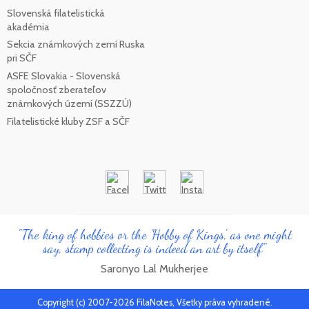
Slovenská filatelistická
akadémia
Sekcia známkových zemí Ruska
pri SČF
ASFE Slovakia - Slovenská
spoločnosť zberateľov
známkových území (SSZZÚ)
Filatelistické kluby ZSF a SČF
"The king of hobbies or the 'Hobby of Kings', as one might
say, stamp collecting is indeed an art by itself"
Saronyo Lal Mukherjee
Copyright (c) 2007-2026 FilaNotes, Všetky práva vyhradené.