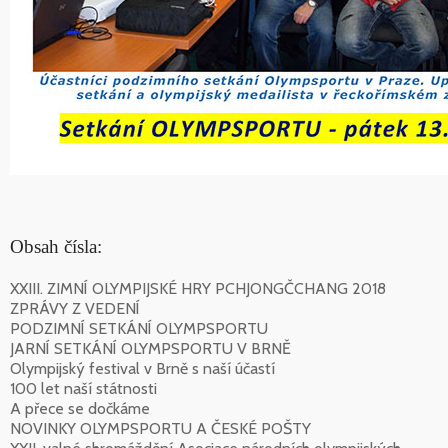
Obsah čísla:
XXIII. ZIMNÍ OLYMPIJSKÉ HRY PCHJONGČCHANG 2018
ZPRÁVY Z VEDENÍ
PODZIMNÍ SETKÁNÍ OLYMPSPORTU
JARNÍ SETKÁNÍ OLYMPSPORTU V BRNĚ
Olympijský festival v Brně s naší účastí
100 let naší státnosti
A přece se dočkáme
NOVINKY OLYMPSPORTU A ČESKÉ POŠTY