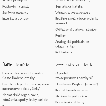
Akcie a podujatia
Známkové územia (ZZ)
Poštové materiály
Tematická filatelia
Správy a oznamy
Výstavy a vystavovanie
Inzeráty a ponuky
Ilegálne a nežiaduce vydania
známok
Odtlačky výplatných strojov
Perfiny
Analogické pohľadnice
(Maximafília)
Pohľadnice
Ďalšie informácie
www.postoveznamky.sk
Fórum otázok a odpovedí -
O portáli
Často kladené otázky
(www.postoveznamky.sk)
Filatelistickí partneri a vzájomné
O autorovi (Vojtech Jankovič)
internetové odkazy (linky)
Kontaktné informácie
Zberateľské organizácie,
Možnosti spolupráce
združenia, spolky, kluby, sekcie,
Podmienky reklamy
...