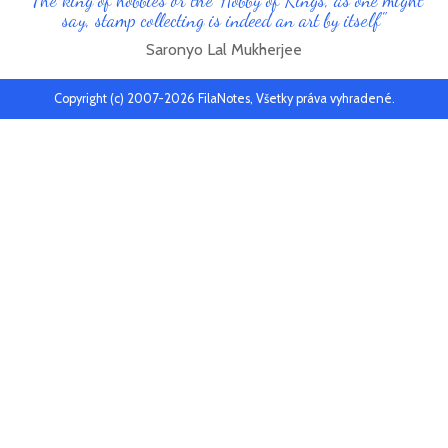
say, stamp collecting is indeed an art by itself"
Saronyo Lal Mukherjee
Copyright (c) 2007-2026 FilaNotes, Všetky práva vyhradené.