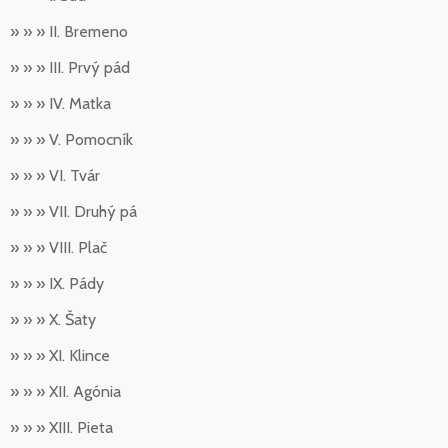
» » » II. Bremeno
» » » III. Prvý pád
» » » IV. Matka
» » » V. Pomocník
» » » VI. Tvár
» » » VII. Druhý pá
» » » VIII. Plač
» » » IX. Pády
» » » X. Šaty
» » » XI. Klince
» » » XII. Agónia
» » » XIII. Pieta