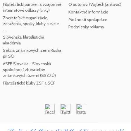
Filatelistickí partneri a vzájomné
O autorovi (Vojtech Jankovič)
internetové odkazy (linky)
Kontaktné informácie
Zberateľské organizácie,
Možnosti spolupráce
združenia, spolky, kluby, sekcie,
Podmienky reklamy
...
Slovenská filatelistická
akadémia
Sekcia známkových zemí Ruska
pri SČF
ASFE Slovakia - Slovenská
spoločnosť zberateľov
známkových území (SSZZÚ)
Filatelistické kluby ZSF a SČF
"The king of hobbies or the 'Hobby of Kings', as one might