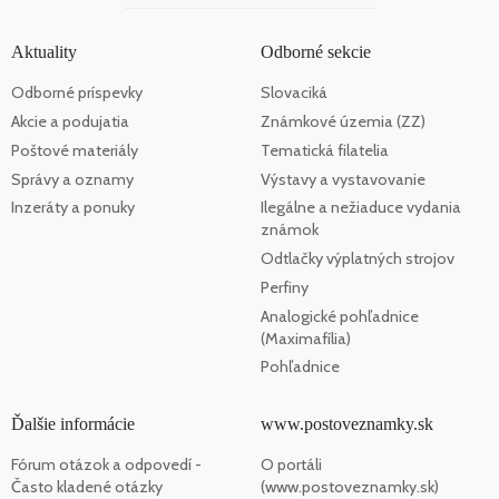
Aktuality
Odborné sekcie
Odborné príspevky
Slovaciká
Akcie a podujatia
Známkové územia (ZZ)
Poštové materiály
Tematická filatelia
Správy a oznamy
Výstavy a vystavovanie
Inzeráty a ponuky
Ilegálne a nežiaduce vydania
známok
Odtlačky výplatných strojov
Perfiny
Analogické pohľadnice
(Maximafília)
Pohľadnice
Ďalšie informácie
www.postoveznamky.sk
Fórum otázok a odpovedí -
O portáli
Často kladené otázky
(www.postoveznamky.sk)