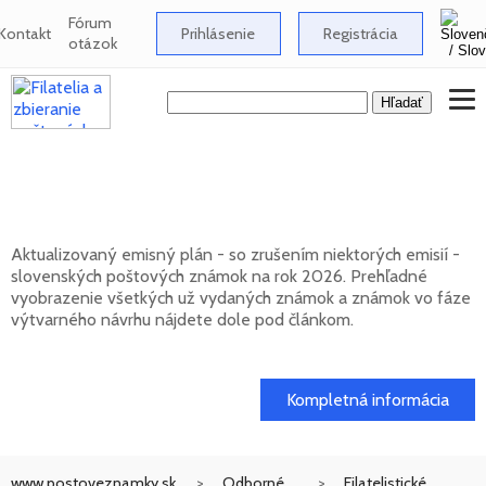
Fórum
Kontakt
Prihlásenie
Registrácia
otázok
Emisný plán slovenských poštových
známok na rok 2026
Aktualizovaný emisný plán - so zrušením niektorých emisií -
slovenských poštových známok na rok 2026. Prehľadné
vyobrazenie všetkých už vydaných známok a známok vo fáze
výtvarného návrhu nájdete dole pod článkom.
01. 02. 2026
Kompletná informácia
www.postoveznamky.sk
Odborné
Filatelistické