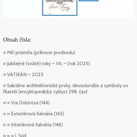
Obsah čísla:
» Milí priatelia (príhovor predsedu)
» Jubilejné (sväté) roky – VII. – (rok 2025)
» VATIKÁN – 2025
» Sakrálne architektonické prvky, devocionálie a symboly vo
filatelii (encyklopedický cyklus) 298. časť
» » Via Dolorosa (144)
» » Exteriérová Kalvária (145)
» » Interiérová Kalvária (146)
» » » I. Súd