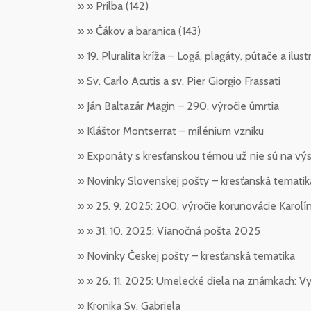
» » Prilba (142)
» » Čákov a baranica (143)
» 19. Pluralita kríža – Logá, plagáty, pútače a ilust
» Sv. Carlo Acutis a sv. Pier Giorgio Frassati
» Ján Baltazár Magin – 290. výročie úmrtia
» Kláštor Montserrat – milénium vzniku
» Exponáty s kresťanskou témou už nie sú na vý
» Novinky Slovenskej pošty – kresťanská tematik
» » 25. 9. 2025: 200. výročie korunovácie Karolí
» » 31. 10. 2025: Vianočná pošta 2025
» Novinky Českej pošty – kresťanská tematika
» » 26. 11. 2025: Umelecké diela na známkach: 
» Kronika Sv. Gabriela