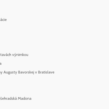
rácie
stavách výnimkou
a
ny Augusty Bavorskej v Bratislave
Vyšehradská Madona