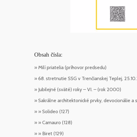
Obsah čísla:
» Milí priatelia (príhovor predsedu)
» 68. stretnutie SSG v Trenčianskej Teplej, 25.1
» Jubilejné (sväté) roky – VI. – (rok 2000)
» Sakrálne architektonické prvky, devocionálie a s
» » Solideo (127)
» » Camauro (128)
» » Biret (129)