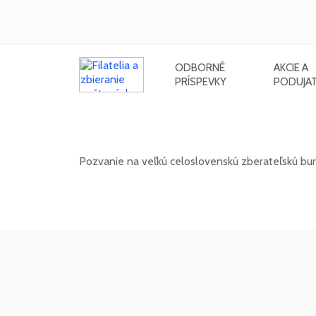
ODBORNÉ
AKCIE A
PRÍSPEVKY
PODUJAT
Celoslovenská zberateľská burza 
Pozvanie na veľkú celoslovenskú zberateľskú bu
11. 10. 2026