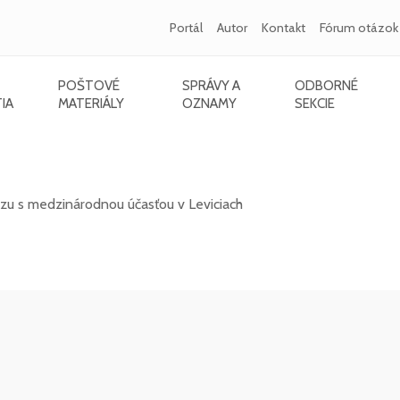
Portál
Autor
Kontakt
Fórum otázok
POŠTOVÉ
SPRÁVY A
ODBORNÉ
IA
MATERIÁLY
OZNAMY
SEKCIE
s medzinárodnou účasťou v Leviciach - 10/20
rzu s medzinárodnou účasťou v Leviciach