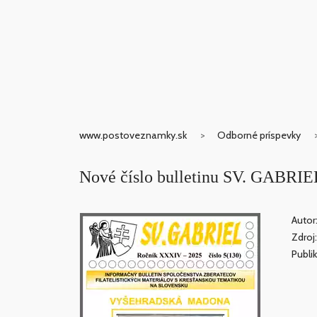
www.postoveznamky.sk
Odborné príspevky
Nové číslo bulletinu SV. GABRIE
Autor
Zdroj
Publi