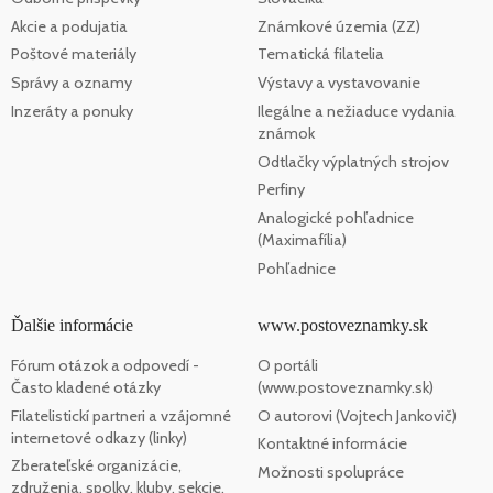
Akcie a podujatia
Známkové územia (ZZ)
Poštové materiály
Tematická filatelia
Správy a oznamy
Výstavy a vystavovanie
Inzeráty a ponuky
Ilegálne a nežiaduce vydania
známok
Odtlačky výplatných strojov
Perfiny
Analogické pohľadnice
(Maximafília)
Pohľadnice
Ďalšie informácie
www.postoveznamky.sk
Fórum otázok a odpovedí -
O portáli
Často kladené otázky
(www.postoveznamky.sk)
Filatelistickí partneri a vzájomné
O autorovi (Vojtech Jankovič)
internetové odkazy (linky)
Kontaktné informácie
Zberateľské organizácie,
Možnosti spolupráce
združenia, spolky, kluby, sekcie,