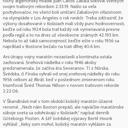
ročný argentínsky mladík Juan Carlos Zabala šokoval všetkých
svojim traťovým rekordom 2:33:19. Našlo sa veľa
pochybovačov, no všetci boli umlčaní Zabalovým víťazstvom
na olympiáde v Los Angeles o rok neskôr. Treba zdôrazniť, že
výkony dosahované v Košiciach mali vždy punc hodnovernosti,
keďže od roku 1924 bola trať každý rok vymeriavaná presne
podľa regúl a to na dnes už všeobecne známych 42.195 km.
Nebola to až taká samozrejmosť, keďže ešte v roku 1956 sa
napríklad v Bostone bežalo na trati dlhej 40.6 km.
Ani útrapy vojny maratón nezastavili a kontinuita ostala
zachovaná. Snehová nádielka v roku 1946 akoby
predznamenala, že začína éra Severanov. Tí z Nórska,
Švédska, či Fínska vyhrali od onej snehovej nádielky do roku
1956 celkom až 8krát, keď v poslednom zmienenom roku
triumfoval Švéd Thomas Nillson v novom traťovom rekorde
2:22:06.
V Škandinávii mal v tom období košický maratón úžasné
renomé. „Nech nám Boston prepáči, ale najväčšie maratónske
súboje sveta sa odohrávajú v Košiciach,“ napísal denník
Göteborgs Posten. A šéf švédskej výpravy Bertil Hoonk
vyhlásil: „Keby som mohol, košický maratón vyhlásim za