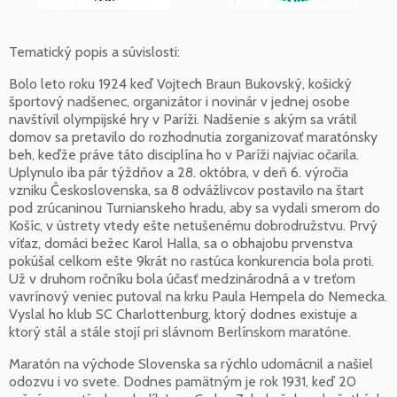
Tematický popis a súvislosti:
Bolo leto roku 1924 keď Vojtech Braun Bukovský, košický
športový nadšenec, organizátor i novinár v jednej osobe
navštívil olympijské hry v Paríži. Nadšenie s akým sa vrátil
domov sa pretavilo do rozhodnutia zorganizovať maratónsky
beh, keďže práve táto disciplína ho v Paríži najviac očarila.
Uplynulo iba pár týždňov a 28. októbra, v deň 6. výročia
vzniku Československa, sa 8 odvážlivcov postavilo na štart
pod zrúcaninou Turnianskeho hradu, aby sa vydali smerom do
Košíc, v ústrety vtedy ešte netušenému dobrodružstvu. Prvý
víťaz, domáci bežec Karol Halla, sa o obhajobu prvenstva
pokúšal celkom ešte 9krát no rastúca konkurencia bola proti.
Už v druhom ročníku bola účasť medzinárodná a v treťom
vavrínový veniec putoval na krku Paula Hempela do Nemecka.
Vyslal ho klub SC Charlottenburg, ktorý dodnes existuje a
ktorý stál a stále stojí pri slávnom Berlínskom maratóne.
Maratón na východe Slovenska sa rýchlo udomácnil a našiel
odozvu i vo svete. Dodnes pamätným je rok 1931, keď 20