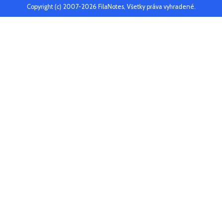
Copyright (c) 2007-2026 FilaNotes, Všetky práva vyhradené.