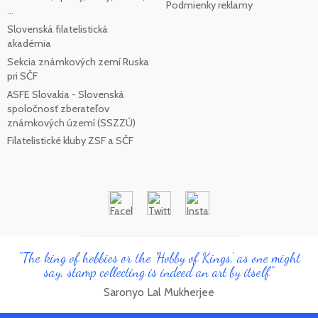
Podmienky reklamy
...
Slovenská filatelistická
akadémia
Sekcia známkových zemí Ruska
pri SČF
ASFE Slovakia - Slovenská
spoločnosť zberateľov
známkových území (SSZZÚ)
Filatelistické kluby ZSF a SČF
"The king of hobbies or the 'Hobby of Kings', as one might
say, stamp collecting is indeed an art by itself"
Saronyo Lal Mukherjee