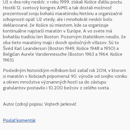
Už o dva roky neskôr, v roku 1999, získali Košice ďalšiu poctu.
Hostili 12. svetový kongres AIMS a tak dostali možnosť
prezentovať svoju bohatú maratónsku históriu a organizačné
schopnosti opäť. Už vtedy, ale i mnohokrát neskôr bolo
deklarované, že Košice sú miestom, kde sa organizuje
kontinuálne najstarší maratón v Európe. A vo svete má
bohatšiu tradíciu len Boston. Pozorným štatistikom neušlo, že
oba tieto maratóny majú i dvoch spoločných víťazov. Sú to
Švéd Karl Leanderson (Boston 1949, Košice 1948 a 1950) a
Belgičan Aurele Vandenriessche (Boston 1963 a 1964, Košice
1965).
Posledným historickým míľnikom bol zatiaľ rok 2014, v ktorom
si maratón v Košiciach pripomenul 90. výročie od svojho vzniku
a okrem množstva významných hostí sa do zástupu
gratulantov postavilo i 10.200 bežcov z celého sveta.
Autor (zdroj) popisu:
Vojtech Jankovič
Poslať komentár