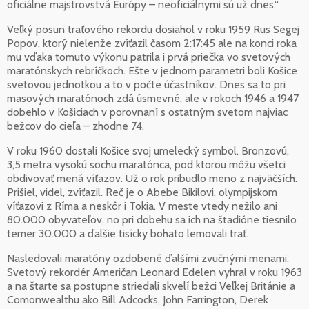
oficiálne majstrovstvá Európy – neoficiálnymi sú už dnes.“
Veľký posun traťového rekordu dosiahol v roku 1959 Rus Segej
Popov, ktorý nielenže zvíťazil časom 2:17:45 ale na konci roka
mu vďaka tomuto výkonu patrila i prvá priečka vo svetových
maratónskych rebríčkoch. Ešte v jednom parametri boli Košice
svetovou jednotkou a to v počte účastníkov. Dnes sa to pri
masových maratónoch zdá úsmevné, ale v rokoch 1946 a 1947
dobehlo v Košiciach v porovnaní s ostatným svetom najviac
bežcov do cieľa – zhodne 74.
V roku 1960 dostali Košice svoj umelecký symbol. Bronzovú,
3,5 metra vysokú sochu maratónca, pod ktorou môžu všetci
obdivovať mená víťazov. Už o rok pribudlo meno z najväčších.
Prišiel, videl, zvíťazil. Reč je o Abebe Bikilovi, olympijskom
víťazovi z Ríma a neskôr i Tokia. V meste vtedy nežilo ani
80.000 obyvateľov, no pri dobehu sa ich na štadióne tiesnilo
temer 30.000 a ďalšie tisícky bohato lemovali trať.
Nasledovali maratóny ozdobené ďalšími zvučnými menami.
Svetový rekordér Američan Leonard Edelen vyhral v roku 1963
a na štarte sa postupne striedali skvelí bežci Veľkej Británie a
Comonwealthu ako Bill Adcocks, John Farrington, Derek