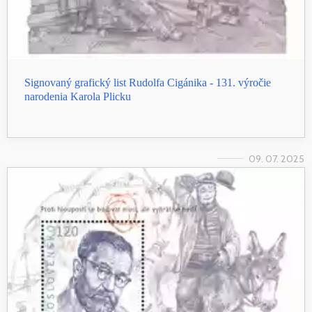
Signovaný grafický list Rudolfa Cigánika - 131. výročie
narodenia Karola Plicku
09. 07. 2025