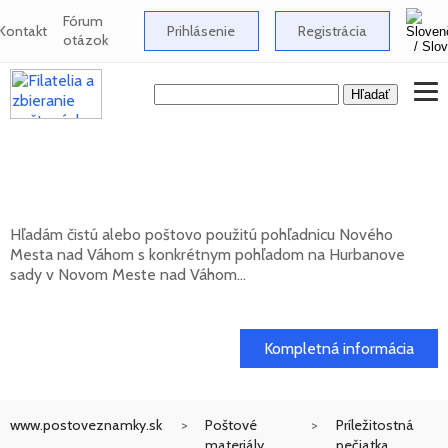
Fórum
Kontakt
Prihlásenie
Registrácia
otázok
Hľadám pohľadnicu Nového Mesta nad
Váhom s pohľadom na Hurbanove sady
Hľadám čistú alebo poštovo použitú pohľadnicu Nového
Mesta nad Váhom s konkrétnym pohľadom na Hurbanove
sady v Novom Meste nad Váhom...
20. 05. 2026
Kompletná informácia
www.postoveznamky.sk
Poštové
Príležitostná
materiály
pečiatka