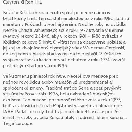
Clayton, či Ron Hill.
Bežať v Košiciach znamenalo splniť pomerne náročný
kvalifikačný limit. Ten sa stal minulosťou až v roku 1980, keď sa
maratón v Košiciach otvoril aj ženám. Na dlhé roky ho ovládla
Nemka Christa Vahlensieck. Už v roku 1977 utvorila v Berlíne
svetový rekord 2:34:48, aby v rokoch 1981 – 1988 zvíťazila v
Košiciach celkovo 5-krát. O víťazstvo sa opakovane pokúšal a
jej krajan, dvojnásobný olympijský víťaz Waldemar Cierpinski,
no ani jeden z piatich štartov mu na to nestačil. V Košiciach
svoju maratónsku kariéru otvoril debutom v roku 1974 i zavŕšil
posledným štartom v roku 1985.
Veľkú zmenu priniesol rok 1989. Necelé dva mesiace pred
nežnou revolúciou akoby maratón už predznamenal aj
spoločenské zmeny. Tradičná trať do Sene a späť, prvýkrát
vítajúca bežcov v roku 1926, bola nahradená mestským
okruhom. Ten pritiahol pozornosť celého sveta v roku 1997,
keď sa v Košiciach konali Majstrovstvá sveta v polmaratóne
IAAF. Padali rekordy, keď traja muži dobehli v čase pod 60
minút. Preteky ovládla Keňa a tituly si odniesli Shem Kororia a
Tegla Loroupe.