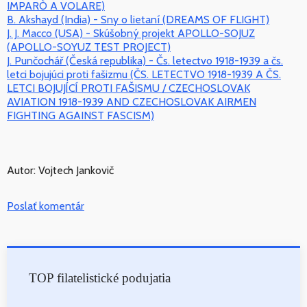
IMPARÒ A VOLARE)
B. Akshayd (India) - Sny o lietaní (DREAMS OF FLIGHT)
J. J. Macco (USA) - Skúšobný projekt APOLLO-SOJUZ
(APOLLO-SOYUZ TEST PROJECT)
J. Punčochář (Česká republika) - Čs. letectvo 1918-1939 a čs.
letci bojujúci proti fašizmu (ČS. LETECTVO 1918-1939 A ČS.
LETCI BOJUJÍCÍ PROTI FAŠISMU / CZECHOSLOVAK
AVIATION 1918-1939 AND CZECHOSLOVAK AIRMEN
FIGHTING AGAINST FASCISM)
Autor: Vojtech Jankovič
Poslať komentár
TOP filatelistické podujatia