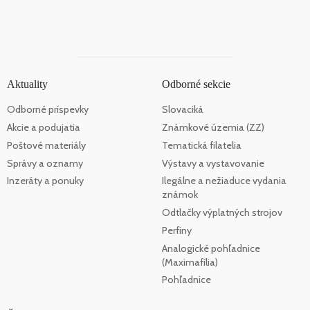
Aktuality
Odborné sekcie
Odborné príspevky
Slovaciká
Akcie a podujatia
Známkové územia (ZZ)
Poštové materiály
Tematická filatelia
Správy a oznamy
Výstavy a vystavovanie
Inzeráty a ponuky
Ilegálne a nežiaduce vydania
známok
Odtlačky výplatných strojov
Perfiny
Analogické pohľadnice
(Maximafília)
Pohľadnice