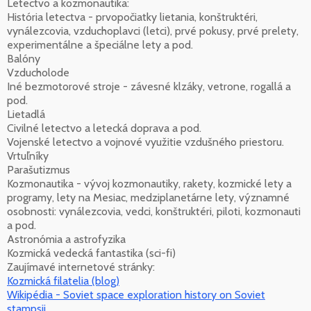
Letectvo a kozmonautika:
História letectva - prvopočiatky lietania, konštruktéri,
vynálezcovia, vzduchoplavci (letci), prvé pokusy, prvé prelety,
experimentálne a špeciálne lety a pod.
Balóny
Vzducholode
Iné bezmotorové stroje - závesné klzáky, vetrone, rogallá a
pod.
Lietadlá
Civilné letectvo a letecká doprava a pod.
Vojenské letectvo a vojnové využitie vzdušného priestoru.
Vrtuľníky
Parašutizmus
Kozmonautika - vývoj kozmonautiky, rakety, kozmické lety a
programy, lety na Mesiac, medziplanetárne lety, významné
osobnosti: vynálezcovia, vedci, konštruktéri, piloti, kozmonauti
a pod.
Astronómia a astrofyzika
Kozmická vedecká fantastika (sci-fi)
Zaujímavé internetové stránky:
Kozmická filatelia (blog)
Wikipédia - Soviet space exploration history on Soviet
stampsii