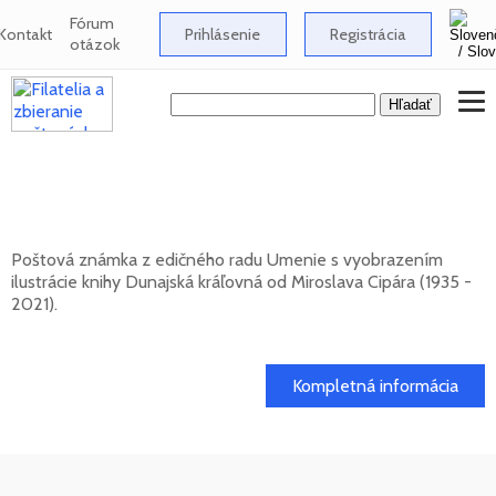
Fórum
Kontakt
Prihlásenie
Registrácia
otázok
UMENIE: Miroslav Cipár (1935 - 2021) -
Dunajská kráľovná
Poštová známka z edičného radu Umenie s vyobrazením
ilustrácie knihy Dunajská kráľovná od Miroslava Cipára (1935 -
2021).
20. 11. 2026 -
Kompletná informácia