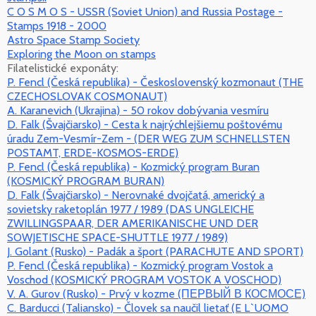
C O S M O S - USSR (Soviet Union) and Russia Postage -
Stamps 1918 - 2000
Astro Space Stamp Society
Exploring the Moon on stamps
Filatelistické exponáty:
P. Fencl (Česká republika) - Československý kozmonaut (THE
CZECHOSLOVAK COSMONAUT)
A. Karanevich (Ukrajina) - 50 rokov dobývania vesmíru
D. Falk (Švajčiarsko) - Cesta k najrýchlejšiemu poštovému
úradu Zem-Vesmír-Zem - (DER WEG ZUM SCHNELLSTEN
POSTAMT, ERDE-KOSMOS-ERDE)
P. Fencl (Česká republika) - Kozmický program Buran
(KOSMICKÝ PROGRAM BURAN)
D. Falk (Švajčiarsko) - Nerovnaké dvojčatá, americký a
sovietsky raketoplán 1977 / 1989 (DAS UNGLEICHE
ZWILLINGSPAAR, DER AMERIKANISCHE UND DER
SOWJETISCHE SPACE-SHUTTLE 1977 / 1989)
J. Golant (Rusko) - Padák a šport (PARACHUTE AND SPORT)
P. Fencl (Česká republika) - Kozmický program Vostok a
Voschod (KOSMICKÝ PROGRAM VOSTOK A VOSCHOD)
V. A. Gurov (Rusko) - Prvý v kozme (ПЕРВЫЙ В КОСМОСЕ)
C. Barducci (Taliansko) - Človek sa naučil lietať (E L`UOMO