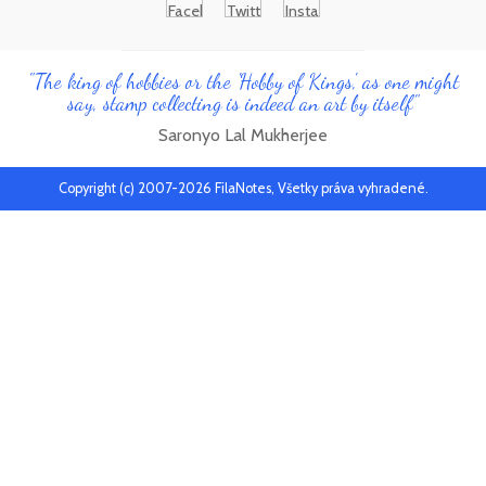
"The king of hobbies or the 'Hobby of Kings', as one might
say, stamp collecting is indeed an art by itself"
Saronyo Lal Mukherjee
Copyright (c) 2007-2026 FilaNotes, Všetky práva vyhradené.