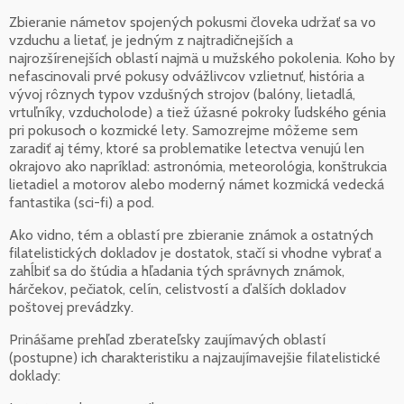
Zbieranie námetov spojených pokusmi človeka udržať sa vo
vzduchu a lietať, je jedným z najtradičnejších a
najrozšírenejších oblastí najmä u mužského pokolenia. Koho by
nefascinovali prvé pokusy odvážlivcov vzlietnuť, história a
vývoj rôznych typov vzdušných strojov (balóny, lietadlá,
vrtuľníky, vzducholode) a tiež úžasné pokroky ľudského génia
pri pokusoch o kozmické lety. Samozrejme môžeme sem
zaradiť aj témy, ktoré sa problematike letectva venujú len
okrajovo ako napríklad: astronómia, meteorológia, konštrukcia
lietadiel a motorov alebo moderný námet kozmická vedecká
fantastika (sci-fi) a pod.
Ako vidno, tém a oblastí pre zbieranie známok a ostatných
filatelistických dokladov je dostatok, stačí si vhodne vybrať a
zahĺbiť sa do štúdia a hľadania tých správnych známok,
hárčekov, pečiatok, celín, celistvostí a ďalších dokladov
poštovej prevádzky.
Prinášame prehľad zberateľsky zaujímavých oblastí
(postupne) ich charakteristiku a najzaujímavejšie filatelistické
doklady: