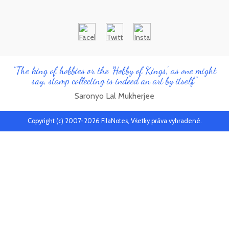
"The king of hobbies or the 'Hobby of Kings', as one might
say, stamp collecting is indeed an art by itself"
Saronyo Lal Mukherjee
Copyright (c) 2007-2026 FilaNotes, Všetky práva vyhradené.