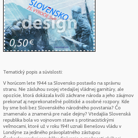
Tematický popis a súvislosti:
V horúcom lete 1944 sa Slovensko postavilo na správnu
stranu. Nie zásluhou svojej vtedajšej vládnej garnitúry, ale
opozície, ktorá dokázala kvôli záchrane národa a jeho záujmov
prekonať aj neprekonateľné politické a osobné rozpory. Kde
by sme boli bez Slovenského národného povstania? Čo
znamenalo a znamená pre naše dejiny? Vtedajšia Slovenská
republika bola vo vojnovom stave s protinacistickými
veľmocami, ktoré už v roku 1941 uznali Benešovu vládu v
Londýne za jediného právoplatného zástupcu