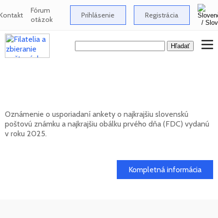
Fórum
Kontakt
Prihlásenie
Registrácia
otázok
Anketa o najkrajšiu slovenskú poštovú
známku za rok 2025
Oznámenie o usporiadaní ankety o najkrajšiu slovenskú
poštovú známku a najkrajšiu obálku prvého dňa (FDC) vydanú
v roku 2025.
17. 04. 2026
Kompletná informácia