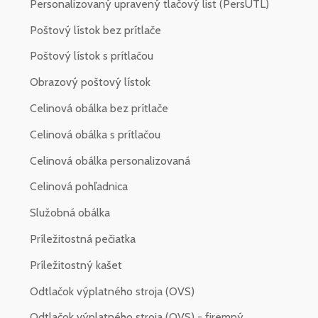
Personalizovaný upravený tlačový list (PersUTL)
Poštový lístok bez prítlače
Poštový lístok s prítlačou
Obrazový poštový lístok
Celinová obálka bez prítlače
Celinová obálka s prítlačou
Celinová obálka personalizovaná
Celinová pohľadnica
Služobná obálka
Príležitostná pečiatka
Príležitostný kašet
Odtlačok výplatného stroja (OVS)
Odtlačok výplatného stroja (OVS) - firemný