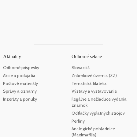
Aktuality
Odborné sekcie
Odborné príspevky
Slovaciká
Akcie a podujatia
Známkové územia (ZZ)
Poštové materiály
Tematická filatelia
Správy a oznamy
Výstavy a vystavovanie
Inzeráty a ponuky
Ilegálne a nežiaduce vydania
známok
Odtlačky výplatných strojov
Perfiny
Analogické pohľadnice
(Maximafília)