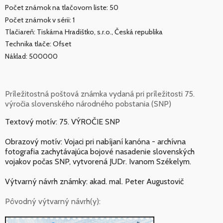
Počet známok na tlačovom liste: 50
Počet známok v sérii: 1
Tlačiareň: Tiskárna Hradištko, s.r.o., Česká republika
Technika tlače: Ofset
Náklad: 500000
Príležitostná poštová známka vydaná pri príležitosti 75.
výročia slovenského národného pobstania (SNP)
Textový motív: 75. VÝROČIE SNP
Obrazový motív: Vojaci pri nabíjaní kanóna - archívna
fotografia zachytávajúca bojové nasadenie slovenských
vojakov počas SNP, vytvorená JUDr. Ivanom Székelym.
Výtvarný návrh známky: akad. mal. Peter Augustovič
Pôvodný výtvarný návrh(y):