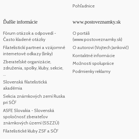
Pohľadnice
Ďalšie informácie
www.postoveznamky.sk
Fórum otázok a odpovedí -
O portáli
Často kladené otázky
(www.postoveznamky.sk)
Filatelistickí partneri a vzájomné
O autorovi (Vojtech Jankovič)
internetové odkazy (linky)
Kontaktné informácie
Zberateľské organizácie,
Možnosti spolupráce
združenia, spolky, kluby, sekcie,
Podmienky reklamy
...
Slovenská filatelistická
akadémia
Sekcia známkových zemí Ruska
pri SČF
ASFE Slovakia - Slovenská
spoločnosť zberateľov
známkových území (SSZZÚ)
Filatelistické kluby ZSF a SČF