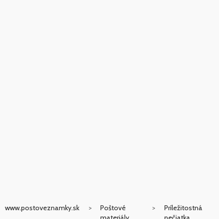
www.postoveznamky.sk
Poštové
Príležitostná
materiály
pečiatka