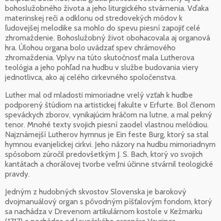
bohoslužobného života a jeho liturgického stvárnenia. Vďaka
materinskej reči a odklonu od stredovekých módov k
ľudovejšej melodike sa mohlo do spevu piesní zapojiť celé
zhromaždenie. Bohoslužobný život obohacovala aj organová
hra. Úlohou organa bolo uvádzať spev chrámového
zhromaždenia. Vplyv na túto skutočnosť mala Lutherova
teológia a jeho pohľad na hudbu v službe budovania viery
jednotlivca, ako aj celého cirkevného spoločenstva.
Luther mal od mladosti mimoriadne vrelý vzťah k hudbe
podporený štúdiom na artistickej fakulte v Erfurte. Bol členom
speváckych zborov, vynikajúcim hráčom na lutne, a mal pekný
tenor. Mnohé texty svojich piesní zaodel vlastnou melódiou.
Najznámejší Lutherov hymnus je Ein feste Burg, ktorý sa stal
hymnou evanjelickej cirkvi. Jeho názory na hudbu mimoriadnym
spôsobom zúročil predovšetkým J. S. Bach, ktorý vo svojich
kantátach a chorálovej tvorbe veľmi účinne stvárnil teologické
pravdy.
Jedným z hudobných skvostov Slovenska je barokový
dvojmanuálový organ s pôvodným píšťalovým fondom, ktorý
sa nachádza v Drevenom artikulárnom kostole v Kežmarku