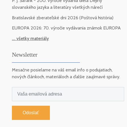
P. J. Šafárik - 200. výročie vydania diela Dejiny
slovanského jazyka a literatúry všetkých nárečí
Bratislavské zberateľské dni 2026 (Poštová história)
EUROPA 2026: 70. výročie vydávania známok EUROPA
... všetky materiály
Newsletter
Mesačne posielame na váš email info o podujatiach,
nových článkoch, materiáloch a ďalšie zaujímavé správy.
Odoslať