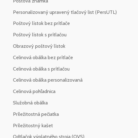
Poštová známka
Personalizovaný upravený tlačový list (PersUTL)
Poštový lístok bez prítlače
Poštový lístok s prítlačou
Obrazový poštový lístok
Celinová obálka bez prítlače
Celinová obálka s prítlačou
Celinová obálka personalizovaná
Celinová pohľadnica
Služobná obálka
Príležitostná pečiatka
Príležitostný kašet
Odtlačok výplatného stroja (OVS)