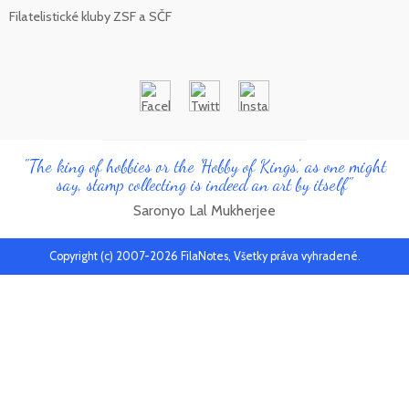
Filatelistické kluby ZSF a SČF
"The king of hobbies or the 'Hobby of Kings', as one might
say, stamp collecting is indeed an art by itself"
Saronyo Lal Mukherjee
Copyright (c) 2007-2026 FilaNotes, Všetky práva vyhradené.