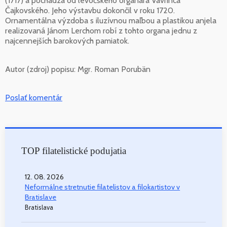
(1717) a pochádza od levočského organára Vavrinca
Čajkovského. Jeho výstavbu dokončil v roku 1720.
Ornamentálna výzdoba s iluzívnou maľbou a plastikou anjela
realizovaná Jánom Lerchom robí z tohto organa jednu z
najcennejších barokových pamiatok.
Autor (zdroj) popisu:
Mgr. Roman Porubän
Poslať komentár
TOP filatelistické podujatia
12. 08. 2026
Neformálne stretnutie filatelistov a filokartistov v
Bratislave
Bratislava