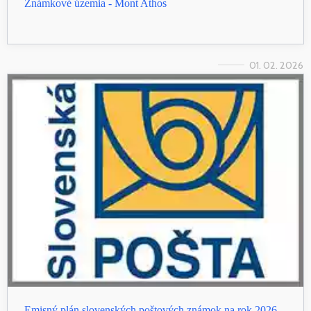
Známkové územia - Mont Athos
01. 02. 2026
Emisný plán slovenských poštových známok na rok 2026