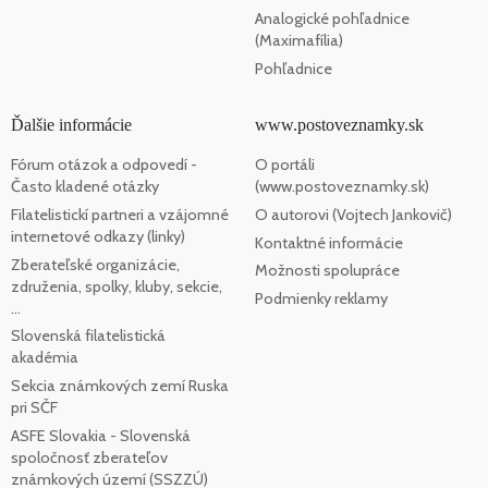
Analogické pohľadnice
(Maximafília)
Pohľadnice
Ďalšie informácie
www.postoveznamky.sk
Fórum otázok a odpovedí -
O portáli
Často kladené otázky
(www.postoveznamky.sk)
Filatelistickí partneri a vzájomné
O autorovi (Vojtech Jankovič)
internetové odkazy (linky)
Kontaktné informácie
Zberateľské organizácie,
Možnosti spolupráce
združenia, spolky, kluby, sekcie,
Podmienky reklamy
...
Slovenská filatelistická
akadémia
Sekcia známkových zemí Ruska
pri SČF
ASFE Slovakia - Slovenská
spoločnosť zberateľov
známkových území (SSZZÚ)