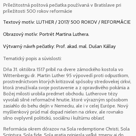
Príležitostná poštová pečiatka používaná v Bratislave pri
príležitosti 500 rokov reformácie
Textový motív: LUTHER / 2017/ 500 ROKOV / REFORMÁCIE
Obrazový motív: Portrét Martina Luthera.
Výtvarný návrh pečiatky: Prof. akad. mal. Dušan Kállay
Tematický popis a súvislosti:
Dňa 31. októbra 1517 pribil na dvere zámockého kostola vo
Wittenbergu dr. Martin Luther 95 výpovedí proti odpustkom,
prostredníctvom ktorých kritizoval spôsoby stredovekej cirkvi,
ktorá zneužívala svoje postavenie a z opravdivého pokánia a
Božej milosti urobila predmet obchodu. Lutherove tézy
vyvolali silné reformačné hnutie, ktoré výrazným spôsobom
zasiahlo do behu dejín v Nemecku, ale i v celej Európe. Nový
myšlienkový prúd mal dopad nielen na cirkev, ale rovnako
silno ovplyvnil politickú, sociálnu i kultúrnu oblasť.
Reformácia okrem dôrazov na Sola redemptione Christi, Sola
Scriptura, Sola fide, Sola gratia priniesla veľké zmeny aj do