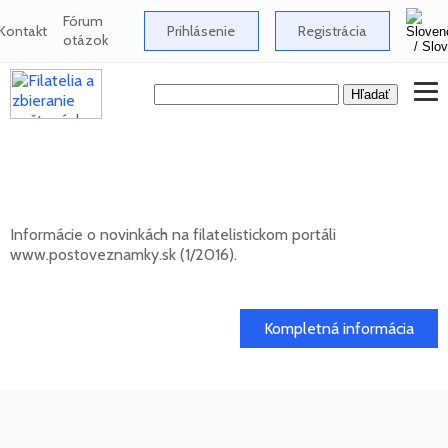
Fórum
Kontakt
Prihlásenie
Registrácia
otázok
Novinky na informačnom filatelistickom
portáli www.postoveznamky.sk (1/2026)
Informácie o novinkách na filatelistickom portáli
www.postoveznamky.sk (1/2016).
03. 02. 2026
Kompletná informácia