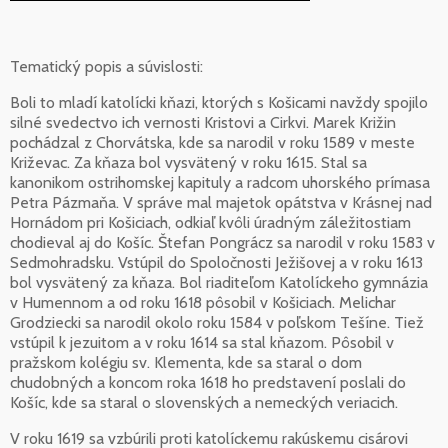
Tematický popis a súvislosti:
Boli to mladí katolícki kňazi, ktorých s Košicami navždy spojilo
silné svedectvo ich vernosti Kristovi a Cirkvi. Marek Križin
pochádzal z Chorvátska, kde sa narodil v roku 1589 v meste
Križevac. Za kňaza bol vysvätený v roku 1615. Stal sa
kanonikom ostrihomskej kapituly a radcom uhorského prímasa
Petra Pázmaňa. V správe mal majetok opátstva v Krásnej nad
Hornádom pri Košiciach, odkiaľ kvôli úradným záležitostiam
chodieval aj do Košíc. Štefan Pongrácz sa narodil v roku 1583 v
Sedmohradsku. Vstúpil do Spoločnosti Ježišovej a v roku 1613
bol vysvätený za kňaza. Bol riaditeľom Katolíckeho gymnázia
v Humennom a od roku 1618 pôsobil v Košiciach. Melichar
Grodziecki sa narodil okolo roku 1584 v poľskom Tešíne. Tiež
vstúpil k jezuitom a v roku 1614 sa stal kňazom. Pôsobil v
pražskom kolégiu sv. Klementa, kde sa staral o dom
chudobných a koncom roka 1618 ho predstavení poslali do
Košíc, kde sa staral o slovenských a nemeckých veriacich.
V roku 1619 sa vzbúrili proti katolíckemu rakúskemu cisárovi