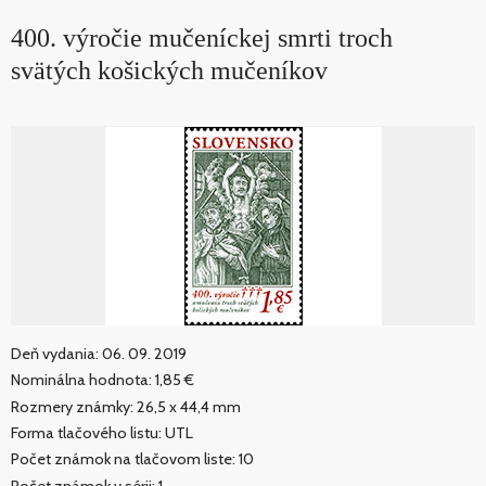
400. výročie mučeníckej smrti troch
svätých košických mučeníkov
Deň vydania: 06. 09. 2019
Nominálna hodnota: 1,85 €
Rozmery známky: 26,5 x 44,4 mm
Forma tlačového listu: UTL
Počet známok na tlačovom liste: 10
Počet známok v sérii: 1