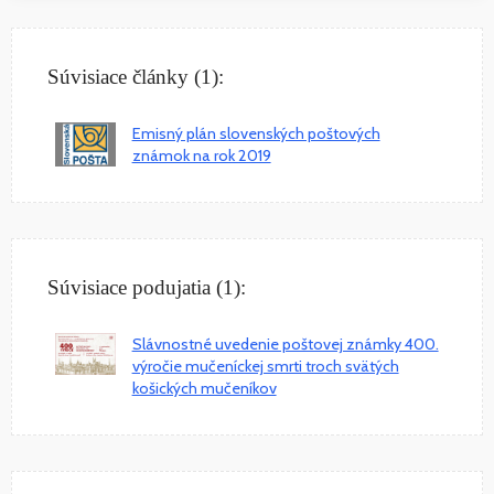
Súvisiace články (1):
Emisný plán slovenských poštových
známok na rok 2019
Súvisiace podujatia (1):
Slávnostné uvedenie poštovej známky 400.
výročie mučeníckej smrti troch svätých
košických mučeníkov