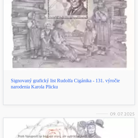
Signovaný grafický list Rudolfa Cigánika - 131. výročie
narodenia Karola Plicku
09. 07. 2025