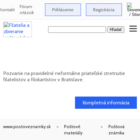
Fórum
Kontakt
Prihlásenie
Registrácia
otázok
Neformálne stretnutie filatelistov a
filokartistov v Bratislave
Pozvanie na pravidelné neformálne priateľské stretnutie
filatelistov a filokartistov v Bratislave.
12. 08. 2026
Kompletná informácia
www.postoveznamky.sk
Poštové
Poštová
materiály
známka