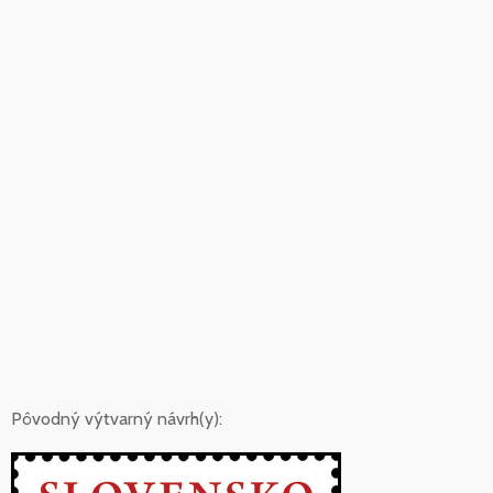
Pôvodný výtvarný návrh(y):