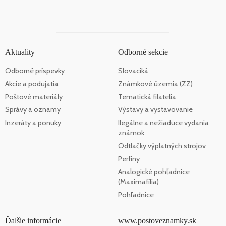
Aktuality
Odborné sekcie
Odborné príspevky
Slovaciká
Akcie a podujatia
Známkové územia (ZZ)
Poštové materiály
Tematická filatelia
Správy a oznamy
Výstavy a vystavovanie
Inzeráty a ponuky
Ilegálne a nežiaduce vydania
známok
Odtlačky výplatných strojov
Perfiny
Analogické pohľadnice
(Maximafília)
Pohľadnice
Ďalšie informácie
www.postoveznamky.sk