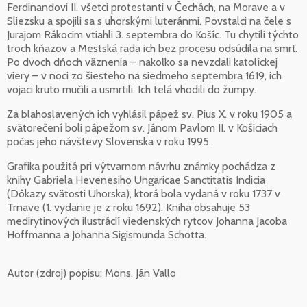
Ferdinandovi II. všetci protestanti v Čechách, na Morave a v
Sliezsku a spojili sa s uhorskými luteránmi. Povstalci na čele s
Jurajom Rákocim vtiahli 3. septembra do Košíc. Tu chytili týchto
troch kňazov a Mestská rada ich bez procesu odsúdila na smrť.
Po dvoch dňoch väznenia – nakoľko sa nevzdali katolíckej
viery – v noci zo šiesteho na siedmeho septembra 1619, ich
vojaci kruto mučili a usmrtili. Ich telá vhodili do žumpy.
Za blahoslavených ich vyhlásil pápež sv. Pius X. v roku 1905 a
svätorečení boli pápežom sv. Jánom Pavlom II. v Košiciach
počas jeho návštevy Slovenska v roku 1995.
Grafika použitá pri výtvarnom návrhu známky pochádza z
knihy Gabriela Hevenesiho Ungaricae Sanctitatis Indicia
(Dôkazy svätosti Uhorska), ktorá bola vydaná v roku 1737 v
Trnave (1. vydanie je z roku 1692). Kniha obsahuje 53
medirytinových ilustrácií viedenských rytcov Johanna Jacoba
Hoffmanna a Johanna Sigismunda Schotta.
Autor (zdroj) popisu:
Mons. Ján Vallo