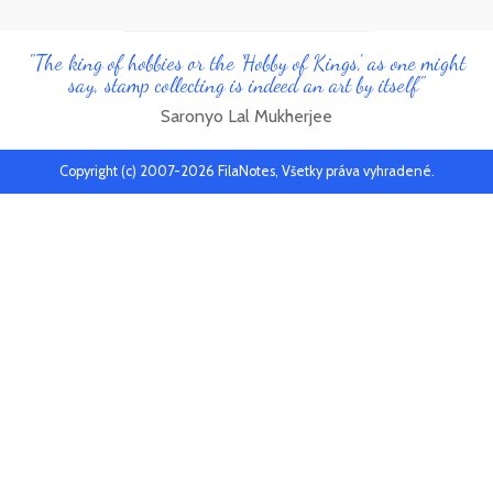
"The king of hobbies or the 'Hobby of Kings', as one might
say, stamp collecting is indeed an art by itself"
Saronyo Lal Mukherjee
Copyright (c) 2007-2026 FilaNotes, Všetky práva vyhradené.