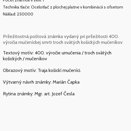
Technika tlače: Ocelotlač z plochej platne v kombinácii s ofsetom
Náklad: 250000
Príležitostná poštová známka vydaný pri príležitosti 400.
výročia mučeníckej smrti troch svätých košických mučeníkov
Textový motív: 400. výročie umučenia / troch svätých
košických / mučeníkov
Obrazový motív: Traja košickí mučeníci.
Výtvarný návrh známky: Marián Čapka
Rytina známky: Mgr. art. Jozef Česla