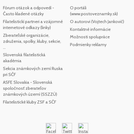
Fórum otázok a odpovedí -
O portáli
Často kladené otázky
(www.postoveznamky.sk)
Filatelistickí partneri a vzájomné
O autorovi (Vojtech Jankovič)
internetové odkazy (linky)
Kontaktné informácie
Zberateľské organizácie,
Možnosti spolupráce
združenia, spolky, kluby, sekcie,
Podmienky reklamy
...
Slovenská filatelistická
akadémia
Sekcia známkových zemí Ruska
pri SČF
ASFE Slovakia - Slovenská
spoločnosť zberateľov
známkových území (SSZZÚ)
Filatelistické kluby ZSF a SČF