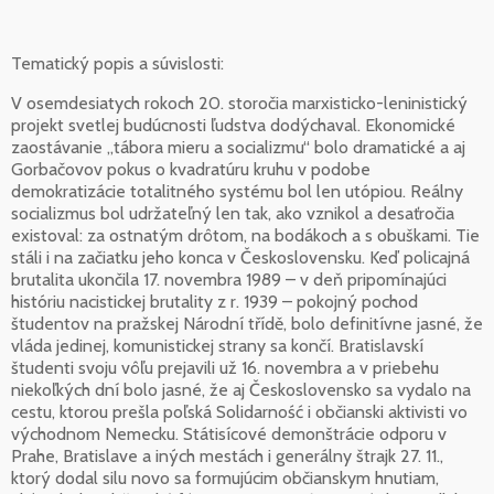
Tematický popis a súvislosti:
V osemdesiatych rokoch 20. storočia marxisticko-leninistický
projekt svetlej budúcnosti ľudstva dodýchaval. Ekonomické
zaostávanie „tábora mieru a socializmu“ bolo dramatické a aj
Gorbačovov pokus o kvadratúru kruhu v podobe
demokratizácie totalitného systému bol len utópiou. Reálny
socializmus bol udržateľný len tak, ako vznikol a desaťročia
existoval: za ostnatým drôtom, na bodákoch a s obuškami. Tie
stáli i na začiatku jeho konca v Československu. Keď policajná
brutalita ukončila 17. novembra 1989 – v deň pripomínajúci
históriu nacistickej brutality z r. 1939 – pokojný pochod
študentov na pražskej Národní třídě, bolo definitívne jasné, že
vláda jedinej, komunistickej strany sa končí. Bratislavskí
študenti svoju vôľu prejavili už 16. novembra a v priebehu
niekoľkých dní bolo jasné, že aj Československo sa vydalo na
cestu, ktorou prešla poľská Solidarność i občianski aktivisti vo
východnom Nemecku. Státisícové demonštrácie odporu v
Prahe, Bratislave a iných mestách i generálny štrajk 27. 11.,
ktorý dodal silu novo sa formujúcim občianskym hnutiam,