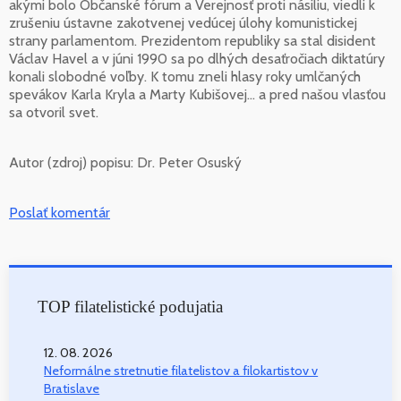
akými bolo Občanské fórum a Verejnosť proti násiliu, viedli k
zrušeniu ústavne zakotvenej vedúcej úlohy komunistickej
strany parlamentom. Prezidentom republiky sa stal disident
Václav Havel a v júni 1990 sa po dlhých desaťročiach diktatúry
konali slobodné voľby. K tomu zneli hlasy roky umlčaných
spevákov Karla Kryla a Marty Kubišovej... a pred našou vlasťou
sa otvoril svet.
Autor (zdroj) popisu:
Dr. Peter Osuský
Poslať komentár
TOP filatelistické podujatia
12. 08. 2026
Neformálne stretnutie filatelistov a filokartistov v
Bratislave