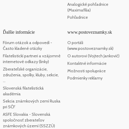
Analogické pohľadnice
(Maximafília)
Pohľadnice
Ďalšie informácie
www.postoveznamky.sk
Fórum otázok a odpovedí -
O portáli
Často kladené otázky
(www.postoveznamky.sk)
Filatelistickí partneri a vzájomné
O autorovi (Vojtech Jankovič)
internetové odkazy (linky)
Kontaktné informácie
Zberateľské organizácie,
Možnosti spolupráce
združenia, spolky, kluby, sekcie,
Podmienky reklamy
...
Slovenská filatelistická
akadémia
Sekcia známkových zemí Ruska
pri SČF
ASFE Slovakia - Slovenská
spoločnosť zberateľov
známkových území (SSZZÚ)