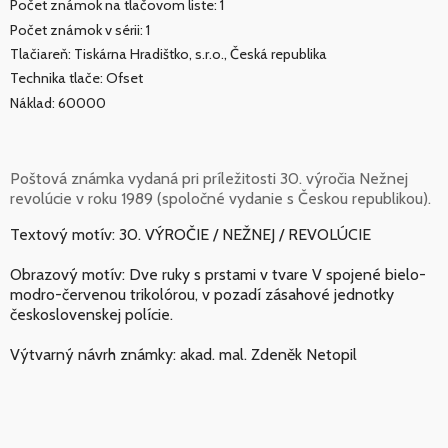
Počet známok na tlačovom liste: 1
Počet známok v sérii: 1
Tlačiareň: Tiskárna Hradištko, s.r.o., Česká republika
Technika tlače: Ofset
Náklad: 60000
Poštová známka vydaná pri príležitosti 30. výročia Nežnej
revolúcie v roku 1989 (spoločné vydanie s Českou republikou).
Textový motív: 30. VÝROČIE / NEŽNEJ / REVOLÚCIE
Obrazový motív: Dve ruky s prstami v tvare V spojené bielo-
modro-červenou trikolórou, v pozadí zásahové jednotky
československej polície.
Výtvarný návrh známky: akad. mal. Zdeněk Netopil