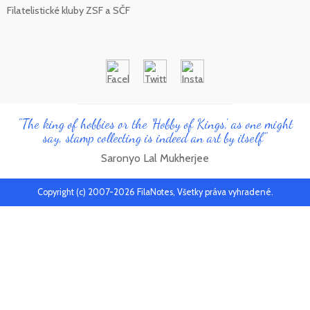
Filatelistické kluby ZSF a SČF
"The king of hobbies or the 'Hobby of Kings', as one might
say, stamp collecting is indeed an art by itself"
Saronyo Lal Mukherjee
Copyright (c) 2007-2026 FilaNotes, Všetky práva vyhradené.