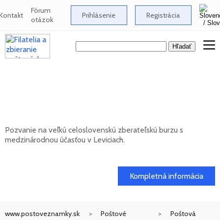
Fórum
Kontakt
Prihlásenie
Registrácia
otázok
Celoslovenská zberateľská burza s
medzinárodnou účasťou v Leviciach -
12/2026
Pozvanie na veľkú celoslovenskú zberateľskú burzu s
medzinárodnou účasťou v Leviciach.
13. 12. 2026
Kompletná informácia
www.postoveznamky.sk
Poštové
Poštová