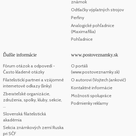
známok
Odtlačky výplatných strojov
Perfiny
Analogické pohľadnice
(Maximafília)
Pohľadnice
Ďalšie informácie
www.postoveznamky.sk
Fórum otázok a odpovedí -
O portáli
Často kladené otázky
(www.postoveznamky.sk)
Filatelistickí partneri a vzájomné
O autorovi (Vojtech Jankovič)
internetové odkazy (linky)
Kontaktné informácie
Zberateľské organizácie,
Možnosti spolupráce
združenia, spolky, kluby, sekcie,
Podmienky reklamy
...
Slovenská filatelistická
akadémia
Sekcia známkových zemí Ruska
pri SČF