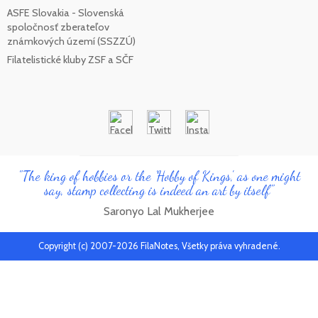
ASFE Slovakia - Slovenská
spoločnosť zberateľov
známkových území (SSZZÚ)
Filatelistické kluby ZSF a SČF
"The king of hobbies or the 'Hobby of Kings', as one might
say, stamp collecting is indeed an art by itself"
Saronyo Lal Mukherjee
Copyright (c) 2007-2026 FilaNotes, Všetky práva vyhradené.