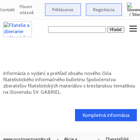
Fórum
Kontakt
Prihlásenie
Registrácia
otázok
Nové číslo bulletinu SV. GABRIEL 2026/1
(131)
Informácia o vydaní a prehľad obsahu nového čísla
filatelistického informačného bulletinu Spoločenstva
zberateľov filatelistických materiálov s kresťanskou tematikou
na Slovensku SV. GABRIEL.
15. 01. 2026
Kompletná informácia
www.postoveznamky.sk
Akcie a
Zberateľské