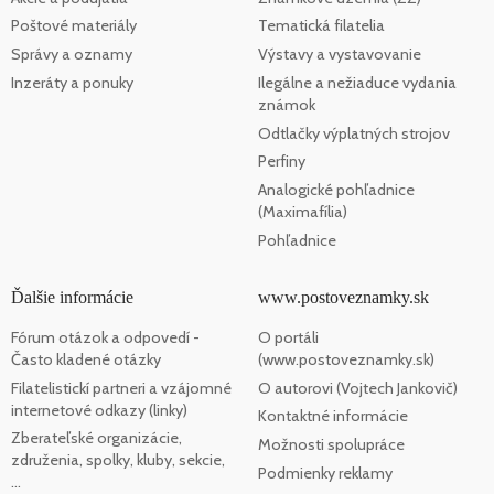
Poštové materiály
Tematická filatelia
Správy a oznamy
Výstavy a vystavovanie
Inzeráty a ponuky
Ilegálne a nežiaduce vydania
známok
Odtlačky výplatných strojov
Perfiny
Analogické pohľadnice
(Maximafília)
Pohľadnice
Ďalšie informácie
www.postoveznamky.sk
Fórum otázok a odpovedí -
O portáli
Často kladené otázky
(www.postoveznamky.sk)
Filatelistickí partneri a vzájomné
O autorovi (Vojtech Jankovič)
internetové odkazy (linky)
Kontaktné informácie
Zberateľské organizácie,
Možnosti spolupráce
združenia, spolky, kluby, sekcie,
Podmienky reklamy
...