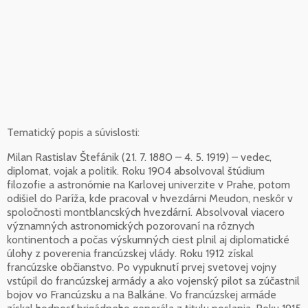
Tematický popis a súvislosti:
Milan Rastislav Štefánik (21. 7. 1880 – 4. 5. 1919) – vedec,
diplomat, vojak a politik. Roku 1904 absolvoval štúdium
filozofie a astronómie na Karlovej univerzite v Prahe, potom
odišiel do Paríža, kde pracoval v hvezdárni Meudon, neskôr v
spoločnosti montblancských hvezdární. Absolvoval viacero
významných astronomických pozorovaní na rôznych
kontinentoch a počas výskumných ciest plnil aj diplomatické
úlohy z poverenia francúzskej vlády. Roku 1912 získal
francúzske občianstvo. Po vypuknutí prvej svetovej vojny
vstúpil do francúzskej armády a ako vojenský pilot sa zúčastnil
bojov vo Francúzsku a na Balkáne. Vo francúzskej armáde