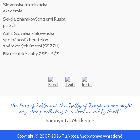
Slovenská filatelistická
akadémia
Sekcia známkových zemí Ruska
pri SČF
ASFE Slovakia - Slovenská
spoločnosť zberateľov
známkových území (SSZZÚ)
Filatelistické kluby ZSF a SČF
"The king of hobbies or the 'Hobby of Kings', as one might
say, stamp collecting is indeed an art by itself"
Saronyo Lal Mukherjee
Copyright (c) 2007-2026 FilaNotes, Všetky práva vyhradené.