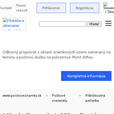
Fórum
Kontakt
Prihlásenie
Registrácia
otázok
Známkové územia - Mont Athos
Odborný príspevok z oblasti známkových území zameraný na
históriu a poštovú službu na polostrove Mont Athos.
02. 02. 2026
Kompletná informácia
www.postoveznamky.sk
Poštové
Príležitostná
materiály
pečiatka