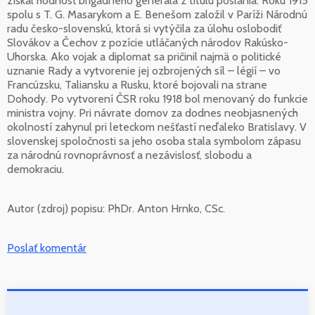
získal hodnosť brigádneho generála z titulu poslania. Roku 1915
spolu s T. G. Masarykom a E. Benešom založil v Paríži Národnú
radu česko-slovenskú, ktorá si vytýčila za úlohu oslobodiť
Slovákov a Čechov z pozície utláčaných národov Rakúsko-
Uhorska. Ako vojak a diplomat sa pričinil najmä o politické
uznanie Rady a vytvorenie jej ozbrojených síl – légií – vo
Francúzsku, Taliansku a Rusku, ktoré bojovali na strane
Dohody. Po vytvorení ČSR roku 1918 bol menovaný do funkcie
ministra vojny. Pri návrate domov za dodnes neobjasnených
okolností zahynul pri leteckom nešťastí neďaleko Bratislavy. V
slovenskej spoločnosti sa jeho osoba stala symbolom zápasu
za národnú rovnoprávnosť a nezávislosť, slobodu a
demokraciu.
Autor (zdroj) popisu:
PhDr. Anton Hrnko, CSc.
Poslať komentár