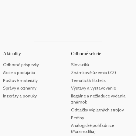
Aktuality
Odborné sekcie
Odborné príspevky
Slovaciká
Akcie a podujatia
Známkové územia (ZZ)
Poštové materiály
Tematická filatelia
Správy a oznamy
Výstavy a vystavovanie
Inzeráty a ponuky
Ilegálne a nežiaduce vydania
známok
Odtlačky výplatných strojov
Perfiny
Analogické pohľadnice
(Maximafília)