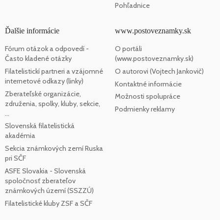
Pohľadnice
Ďalšie informácie
www.postoveznamky.sk
Fórum otázok a odpovedí -
O portáli
Často kladené otázky
(www.postoveznamky.sk)
Filatelistickí partneri a vzájomné
O autorovi (Vojtech Jankovič)
internetové odkazy (linky)
Kontaktné informácie
Zberateľské organizácie,
Možnosti spolupráce
združenia, spolky, kluby, sekcie,
Podmienky reklamy
...
Slovenská filatelistická
akadémia
Sekcia známkových zemí Ruska
pri SČF
ASFE Slovakia - Slovenská
spoločnosť zberateľov
známkových území (SSZZÚ)
Filatelistické kluby ZSF a SČF