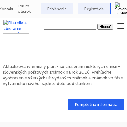
Fórum
Kontakt
Prihlásenie
Registrácia
otázok
Emisný plán slovenských poštových
známok na rok 2026
Aktualizovaný emisný plán - so zrušením niektorých emisií -
slovenských poštových známok na rok 2026. Prehľadné
vyobrazenie všetkých už vydaných známok a známok vo fáze
výtvarného návrhu nájdete dole pod článkom.
01. 02. 2026
Kompletná informácia