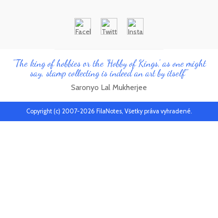
"The king of hobbies or the 'Hobby of Kings', as one might
say, stamp collecting is indeed an art by itself"
Saronyo Lal Mukherjee
Copyright (c) 2007-2026 FilaNotes, Všetky práva vyhradené.