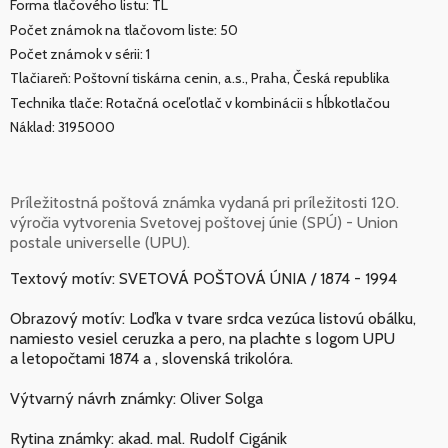
Forma tlačového listu: TL
Počet známok na tlačovom liste: 50
Počet známok v sérii: 1
Tlačiareň: Poštovní tiskárna cenin, a.s., Praha, Česká republika
Technika tlače: Rotačná oceľotlač v kombinácii s hĺbkotlačou
Náklad: 3195000
Príležitostná poštová známka vydaná pri príležitosti 120.
výročia vytvorenia Svetovej poštovej únie (SPÚ) - Union
postale universelle (UPU).
Textový motív: SVETOVÁ POŠTOVÁ ÚNIA / 1874 - 1994
Obrazový motív: Loďka v tvare srdca vezúca listovú obálku,
namiesto vesiel ceruzka a pero, na plachte s logom UPU
a letopočtami 1874 a , slovenská trikolóra.
Výtvarný návrh známky: Oliver Solga
Rytina známky: akad. mal. Rudolf Cigánik