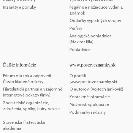
Inzeráty a ponuky
Ilegálne a nežiaduce vydania
známok
Odtlačky výplatných strojov
Perfiny
Analogické pohľadnice
(Maximafília)
Pohľadnice
Ďalšie informácie
www.postoveznamky.sk
Fórum otázok a odpovedí -
O portáli
Často kladené otázky
(www.postoveznamky.sk)
Filatelistickí partneri a vzájomné
O autorovi (Vojtech Jankovič)
internetové odkazy (linky)
Kontaktné informácie
Zberateľské organizácie,
Možnosti spolupráce
združenia, spolky, kluby, sekcie,
Podmienky reklamy
...
Slovenská filatelistická
akadémia