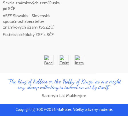
Sekcia známkových zemí Ruska
pri SČF
ASFE Slovakia - Slovenská
spoločnosť zberateľov
známkových území (SSZZÚ)
Filatelistické kluby ZSF a SČF
"The king of hobbies or the 'Hobby of Kings', as one might
say, stamp collecting is indeed an art by itself"
Saronyo Lal Mukherjee
Copyright (c) 2007-2026 FilaNotes, Všetky práva vyhradené.