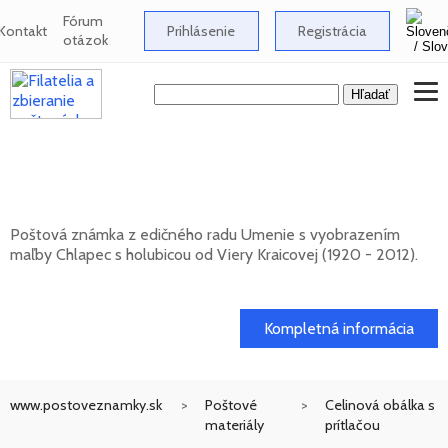
Fórum
Kontakt
Prihlásenie
Registrácia
otázok
Umenie: Viera Kraicová (1920 - 2012) -
Chlapec s holubicou
Poštová známka z edičného radu Umenie s vyobrazením
maľby Chlapec s holubicou od Viery Kraicovej (1920 - 2012).
20. 11. 2026 -
Kompletná informácia
www.postoveznamky.sk
Poštové
Celinová obálka s
materiály
prítlačou