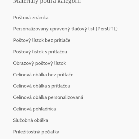
Materiály podľa kategórií
Poštová známka
Personalizovaný upravený tlačový list (PersUTL)
Poštový lístok bez prítlače
Poštový lístok s prítlačou
Obrazový poštový lístok
Celinová obálka bez prítlače
Celinová obálka s prítlačou
Celinová obálka personalizovaná
Celinová pohľadnica
Služobná obálka
Príležitostná pečiatka