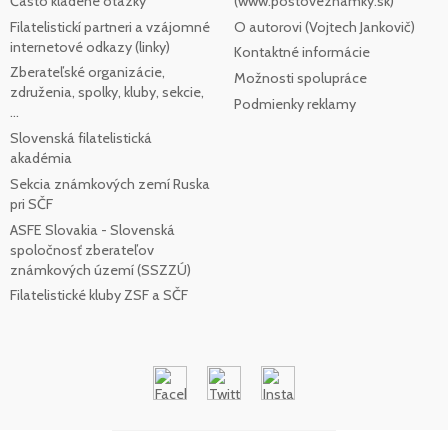
Často kladené otázky
(www.postoveznamky.sk)
Filatelistickí partneri a vzájomné
O autorovi (Vojtech Jankovič)
internetové odkazy (linky)
Kontaktné informácie
Zberateľské organizácie,
Možnosti spolupráce
združenia, spolky, kluby, sekcie,
Podmienky reklamy
...
Slovenská filatelistická
akadémia
Sekcia známkových zemí Ruska
pri SČF
ASFE Slovakia - Slovenská
spoločnosť zberateľov
známkových území (SSZZÚ)
Filatelistické kluby ZSF a SČF