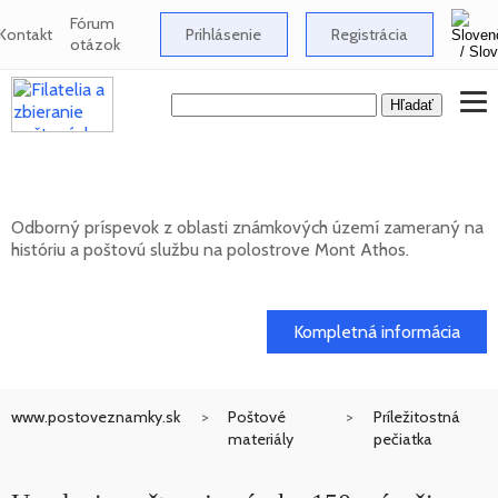
Fórum
Kontakt
Prihlásenie
Registrácia
otázok
Známkové územia - Mont Athos
Odborný príspevok z oblasti známkových území zameraný na
históriu a poštovú službu na polostrove Mont Athos.
02. 02. 2026
Kompletná informácia
www.postoveznamky.sk
Poštové
Príležitostná
materiály
pečiatka