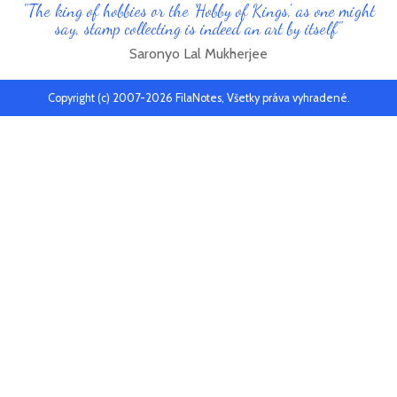
"The king of hobbies or the 'Hobby of Kings', as one might
say, stamp collecting is indeed an art by itself"
Saronyo Lal Mukherjee
Copyright (c) 2007-2026 FilaNotes, Všetky práva vyhradené.