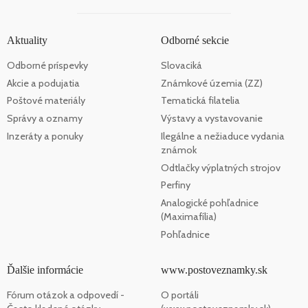
Aktuality
Odborné sekcie
Odborné príspevky
Slovaciká
Akcie a podujatia
Známkové územia (ZZ)
Poštové materiály
Tematická filatelia
Správy a oznamy
Výstavy a vystavovanie
Inzeráty a ponuky
Ilegálne a nežiaduce vydania
známok
Odtlačky výplatných strojov
Perfiny
Analogické pohľadnice
(Maximafília)
Pohľadnice
Ďalšie informácie
www.postoveznamky.sk
Fórum otázok a odpovedí -
O portáli