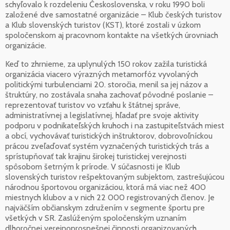
schyľovalo k rozdeleniu Československa, v roku 1990 boli
založené dve samostatné organizácie – Klub českých turistov
a Klub slovenských turistov (KST), ktoré zostali v úzkom
spoločenskom aj pracovnom kontakte na všetkých úrovniach
organizácie.
Keď to zhrnieme, za uplynulých 150 rokov zažila turistická
organizácia viacero výrazných metamorfóz vyvolaných
politickými turbulenciami 20. storočia, menil sa jej názov a
štruktúry, no zostávala snaha zachovať pôvodné poslanie –
reprezentovať turistov vo vzťahu k štátnej správe,
administratívnej a legislatívnej, hľadať pre svoje aktivity
podporu v podnikateľských kruhoch i na zastupiteľstvách miest
a obcí, vychovávať turistických inštruktorov, dobrovoľníckou
prácou zveľaďovať systém vyznačených turistických trás a
sprístupňovať tak krajinu širokej turistickej verejnosti
spôsobom šetrným k prírode. V súčasnosti je Klub
slovenských turistov rešpektovaným subjektom, zastrešujúcou
národnou športovou organizáciou, ktorá má viac než 400
miestnych klubov a v nich 22 000 registrovaných členov. Je
najväčším občianskym združením v segmente športu pre
všetkých v SR. Zaslúženým spoločenským uznaním
dlhoročnej verejnoprospešnej činnosti organizovaných