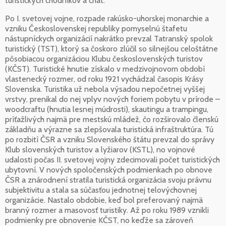
turistických chodníkov a chát.
Po I. svetovej vojne, rozpade rakúsko-uhorskej monarchie a
vzniku Československej republiky pomyselnú štafetu
nástupníckych organizácií nakrátko prevzal Tatranský spolok
turistický (TST), ktorý sa čoskoro zlúčil so silnejšou celoštátne
pôsobiacou organizáciou Klubu československých turistov
(KČST). Turistické hnutie získalo v medzivojnovom období
vlastenecký rozmer, od roku 1921 vychádzal časopis Krásy
Slovenska. Turistika už nebola výsadou nepočetnej vyššej
vrstvy, prenikal do nej vplyv nových foriem pobytu v prírode –
woodcraftu (hnutia lesnej múdrosti), skautingu a trampingu,
príťažlivých najmä pre mestskú mládež, čo rozširovalo členskú
základňu a výrazne sa zlepšovala turistická infraštruktúra. Tú
po rozbití ČSR a vzniku Slovenského štátu prevzal do správy
Klub slovenských turistov a lyžiarov (KSTL), no vojnové
udalosti počas II. svetovej vojny zdecimovali počet turistických
ubytovní. V nových spoločenských podmienkach po obnove
ČSR a znárodnení stratila turistická organizácia svoju právnu
subjektivitu a stala sa súčasťou jednotnej telovýchovnej
organizácie. Nastalo obdobie, keď bol preferovaný najmä
branný rozmer a masovosť turistiky. Až po roku 1989 vznikli
podmienky pre obnovenie KČST, no keďže sa zároveň