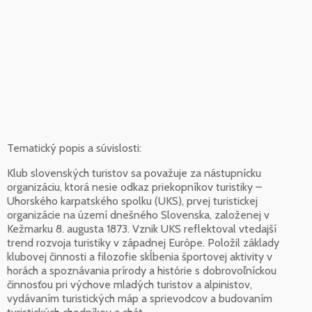
Tematický popis a súvislosti:
Klub slovenských turistov sa považuje za nástupnícku
organizáciu, ktorá nesie odkaz priekopníkov turistiky –
Uhorského karpatského spolku (UKS), prvej turistickej
organizácie na území dnešného Slovenska, založenej v
Kežmarku 8. augusta 1873. Vznik UKS reflektoval vtedajší
trend rozvoja turistiky v západnej Európe. Položil základy
klubovej činnosti a filozofie skĺbenia športovej aktivity v
horách a spoznávania prírody a histórie s dobrovoľníckou
činnosťou pri výchove mladých turistov a alpinistov,
vydávaním turistických máp a sprievodcov a budovaním