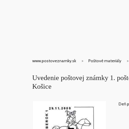
www.postoveznamky.sk
Poštové materiály
Uvedenie poštovej známky 1. pošt
Košice
Deň p