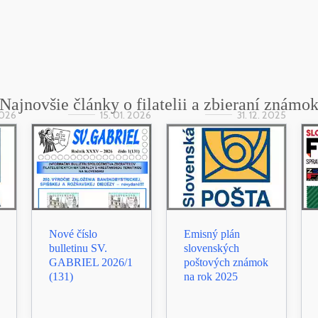
Najnovšie články o filatelii a zbieraní známo
2026
15. 01. 2026
31. 12. 2025
Nové číslo
Emisný plán
bulletinu SV.
slovenských
GABRIEL 2026/1
poštových známok
(131)
na rok 2025