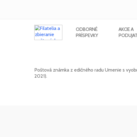
ODBORNÉ
AKCIE A
PRÍSPEVKY
PODUJAT
UMENIE: Miroslav Cipár (1935 - 
Poštová známka z edičného radu Umenie s vyobraz
2021).
20. 11. 2026 -