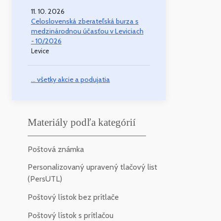
11. 10. 2026
Celoslovenská zberateľská burza s
medzinárodnou účasťou v Leviciach
- 10/2026
Levice
... všetky akcie a podujatia
Materiály podľa kategórií
Poštová známka
Personalizovaný upravený tlačový list
(PersUTL)
Poštový lístok bez prítlače
Poštový lístok s prítlačou