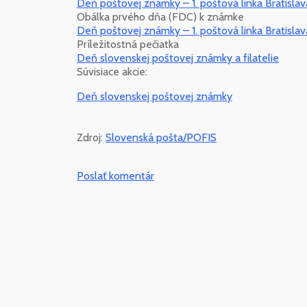
Deň poštovej známky – 1. poštová linka Bratisla
Obálka prvého dňa (FDC) k známke
Deň poštovej známky – 1. poštová linka Bratisla
Príležitostná pečiatka
Deň slovenskej poštovej známky a filatelie
Súvisiace akcie:
Deň slovenskej poštovej známky
Zdroj:
Slovenská pošta/POFIS
Poslať komentár