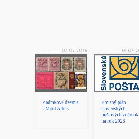
02. 02. 2026
01. 02. 
Známkové územia
Emisný plán
- Mont Athos
slovenských
poštových známok
na rok 2026