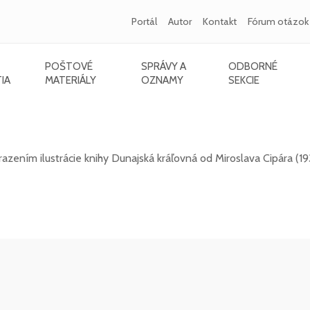
Portál
Autor
Kontakt
Fórum otázok
POŠTOVÉ
SPRÁVY A
ODBORNÉ
IA
MATERIÁLY
OZNAMY
SEKCIE
2021) - Dunajská kráľovná
ením ilustrácie knihy Dunajská kráľovná od Miroslava Cipára (19