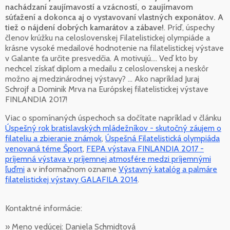
nachádzaní zaujímavostí a vzácností, o zaujímavom
súťažení a dokonca aj o vystavovaní vlastných exponátov. A
tiež o nájdení dobrých kamarátov a zábave!
. Príď, úspechy
členov krúžku na celoslovenskej Filatelistickej olympiáde a
krásne vysoké medailové hodnotenie na filatelistickej výstave
v Galante ťa určite presvedčia. A motivujú.... Veď kto by
nechcel získať diplom a medailu z celoslovenskej a neskôr
možno aj medzinárodnej výstavy? ... Ako napríklad Juraj
Schrojf a Dominik Mrva na Európskej filatelistickej výstave
FINLANDIA 2017!
Viac o spomínaných úspechoch sa dočítate napríklad v článku
Úspešný rok bratislavských mládežníkov - skutočný záujem o
filateliu a zbieranie známok
,
Úspešná Filatelistická olympiáda
venovaná téme Šport
,
FEPA výstava FINLANDIA 2017 -
príjemná výstava v príjemnej atmosfére medzi príjemnými
ľuďmi
a v informačnom ozname
Výstavný katalóg a palmáre
filatelistickej výstavy GALAFILA 2014
.
Kontaktné informácie:
» Meno vedúcej: Daniela Schmidtová