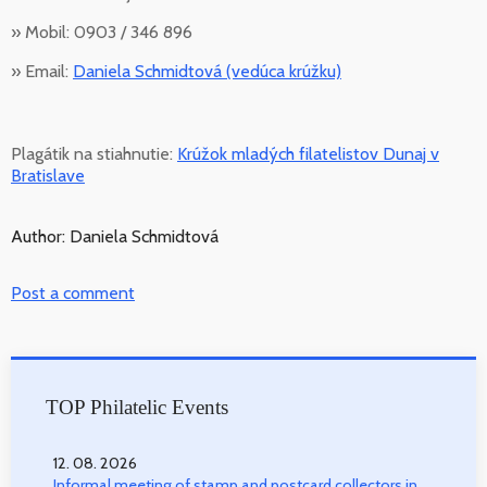
» Mobil: 0903 / 346 896
» Email:
Daniela Schmidtová (vedúca krúžku)
Plagátik na stiahnutie:
Krúžok mladých filatelistov Dunaj v
Bratislave
Author: Daniela Schmidtová
Post a comment
TOP Philatelic Events
12. 08. 2026
Informal meeting of stamp and postcard collectors in