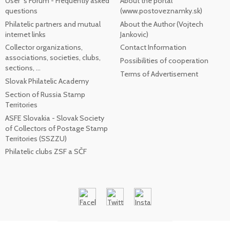
User`s Forum - Frequently asked
About the portal
questions
(www.postoveznamky.sk)
Philatelic partners and mutual
About the Author (Vojtech
internet links
Jankovic)
Collector organizations,
Contact Information
associations, societies, clubs,
Possibilities of cooperation
sections, ...
Terms of Advertisement
Slovak Philatelic Academy
Section of Russia Stamp
Territories
ASFE Slovakia - Slovak Society
of Collectors of Postage Stamp
Territories (SSZZU)
Philatelic clubs ZSF a SČF