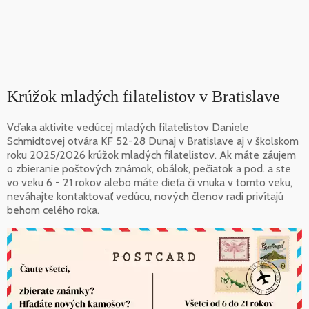
Krúžok mladých filatelistov v Bratislave
Vďaka aktivite vedúcej mladých filatelistov Daniele
Schmidtovej otvára KF 52-28 Dunaj v Bratislave aj v školskom
roku 2025/2026 krúžok mladých filatelistov. Ak máte záujem
o zbieranie poštových známok, obálok, pečiatok a pod. a ste
vo veku 6 - 21 rokov alebo máte dieťa či vnuka v tomto veku,
neváhajte kontaktovať vedúcu, nových členov radi privítajú
behom celého roka.