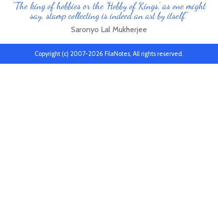
"The king of hobbies or the 'Hobby of Kings', as one might
say, stamp collecting is indeed an art by itself"
Saronyo Lal Mukherjee
Copyright (c) 2007-2026 FilaNotes, All rights reserved.