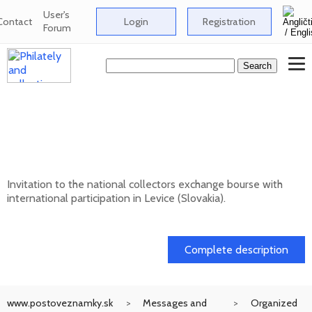
User's
Contact
Login
Registration
Forum
National collectors exchange bourse with
international participation in Levice
(Slovakia) - 10/202
Invitation to the national collectors exchange bourse with
international participation in Levice (Slovakia).
11. 10. 2026
Complete description
www.postoveznamky.sk
Messages and
Organized