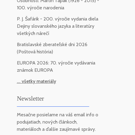
Osobnosti: Martin Ťapák (1926 - 2015) -
100. výročie narodenia
P. J. Šafárik - 200. výročie vydania diela
Dejiny slovanského jazyka a literatúry
všetkých nárečí
Bratislavské zberateľské dni 2026
(Poštová história)
EUROPA 2026: 70. výročie vydávania
známok EUROPA
... všetky materiály
Newsletter
Mesačne posielame na váš email info o
podujatiach, nových článkoch,
materiáloch a ďalšie zaujímavé správy.