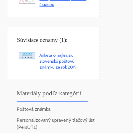
čapicou
Súvisiace oznamy (1):
Anketa o najkrajšiu
slovenskú poštovú
známku za rok 2019
Materiály podľa kategórií
Poštová známka
Personalizovaný upravený tlačový list
(PersUTL)