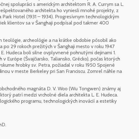
nej spolupráci s americkým architektom R. A. Currym sa L.
rešpektovaného architekta ho vyniesli mnohé projekty, z
a Park Hotel (1931 – 1934). Progresívnym technologickým
iek klientov sa v Šanghaji podpísal pod takmer 400
m teológie, archeológie a na krátke obdobie pôsobil ako
la po 29 rokoch prežitých v Šanghaji mesto v roku 1947
. E. Hudeca boli silne ovplyvnené pohnutými dejinami 1.
 v Európe (Švajčiarsko, Taliansko, Grécko), počas ktorých
ýskume hrobky sv. Petra, požiadal v roku 1950 Spojené
rodinou v meste Berkeley pri San Franciscu. Zomrel náhle na
 obchodného magnáta D. V. Woo (Wu Tongwen) známy aj
orý patrí medzi vrcholné diela architekta L. E. Hudeca.
ogického programu, technologických inovácií a estetiky
PhD.