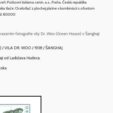
areň: Poštovní tiskárna cenin, a.s., Praha, Česká republika
ika tlače: Ocelotlač z plochej platne v kombinácii s ofsetom
ad: 80000
zením fotografie vily Dr. Woo (Green House) v Šanghaji
) / VILA DR. WOO / 1938 / ŠANGHAJ
ji od Ladislava Hudeca.
toka