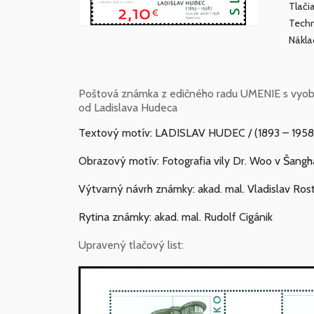
Tlači
Techn
Nákl
Poštová známka z edičného radu UMENIE s vyobra
od Ladislava Hudeca
Textový motív: LADISLAV HUDEC / (1893 – 1958
Obrazový motív: Fotografia vily Dr. Woo v Šangha
Výtvarný návrh známky: akad. mal. Vladislav Ros
Rytina známky: akad. mal. Rudolf Cigánik
Upravený tlačový list: