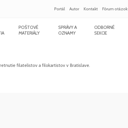
Portál
Autor
Kontakt
Fórum otázok
POŠTOVÉ
SPRÁVY A
ODBORNÉ
IA
MATERIÁLY
OZNAMY
SEKCIE
a filokartistov v Bratislave
nutie filatelistov a filokartistov v Bratislave.