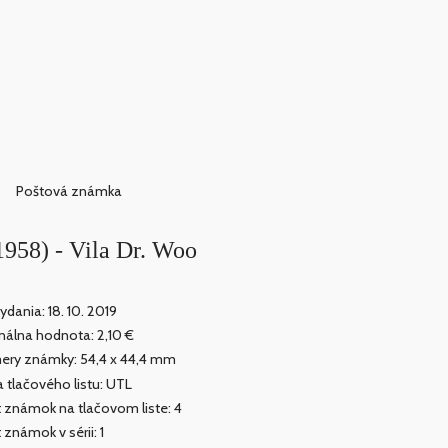
Poštová známka
958) - Vila Dr. Woo
ydania: 18. 10. 2019
álna hodnota: 2,10 €
ry známky: 54,4 x 44,4 mm
 tlačového listu: UTL
 známok na tlačovom liste: 4
 známok v sérii: 1