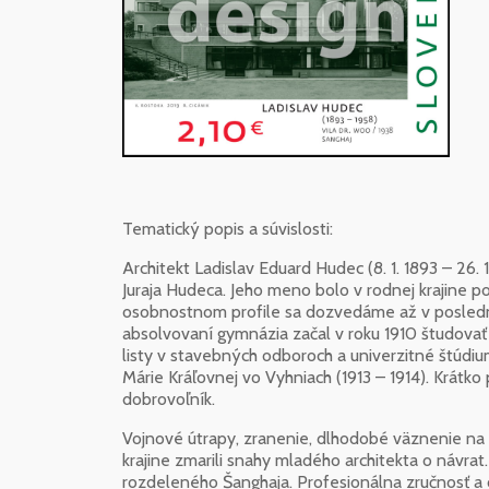
Tematický popis a súvislosti:
Architekt Ladislav Eduard Hudec (8. 1. 1893 – 26. 
Juraja Hudeca. Jeho meno bolo v rodnej krajine p
osobnostnom profile sa dozvedáme až v posledno
absolvovaní gymnázia začal v roku 1910 študovať 
listy v stavebných odboroch a univerzitné štúdium
Márie Kráľovnej vo Vyhniach (1913 – 1914). Krátko 
dobrovoľník.
Vojnové útrapy, zranenie, dlhodobé väznenie na 
krajine zmarili snahy mladého architekta o návrat
rozdeleného Šanghaja. Profesionálna zručnosť a