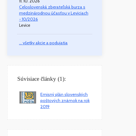
11. 10. 2026
Celoslovenská zberateľská burza s
medzinárodnou účasťou v Leviciach
- 10/2026
Levice
... všetky akcie a podujatia
Súvisiace články (1):
Emisný plán slovenských
poštových známok na rok
2019