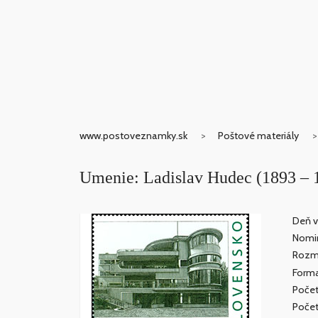
www.postoveznamky.sk
Poštové materiály
Umenie: Ladislav Hudec (1893 – 1
Deň v
Nomin
Rozme
Forma
Počet
Počet