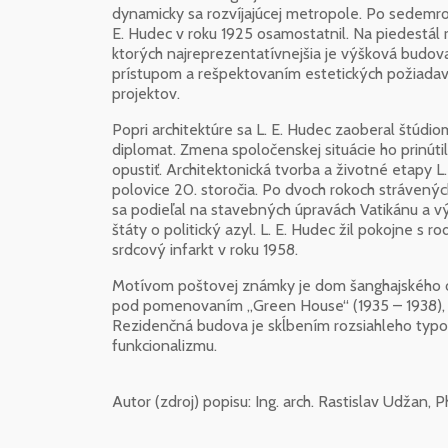
dynamicky sa rozvíjajúcej metropole. Po sedemroč
E. Hudec v roku 1925 osamostatnil. Na piedestál 
ktorých najreprezentatívnejšia je výšková budov
prístupom a rešpektovaním estetických požiadav
projektov.
Popri architektúre sa L. E. Hudec zaoberal štúdio
diplomat. Zmena spoločenskej situácie ho prinúti
opustiť. Architektonická tvorba a životné etapy L
polovice 20. storočia. Po dvoch rokoch strávených
sa podieľal na stavebných úpravách Vatikánu a v
štáty o politický azyl. L. E. Hudec žil pokojne s 
srdcový infarkt v roku 1958.
Motívom poštovej známky je dom šanghajského
pod pomenovaním „Green House“ (1935 – 1938), kt
Rezidenčná budova je skĺbením rozsiahleho typol
funkcionalizmu.
Autor (zdroj) popisu:
Ing. arch. Rastislav Udžan, 