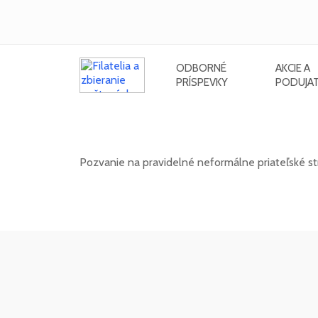
ODBORNÉ
AKCIE A
PRÍSPEVKY
PODUJAT
Neformálne stretnutie filatelistov 
Pozvanie na pravidelné neformálne priateľské stret
12. 08. 2026