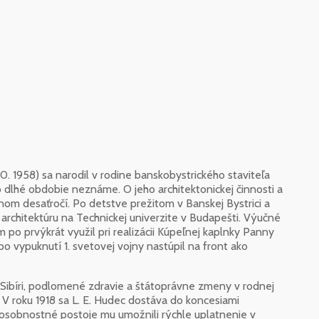
10. 1958) sa narodil v rodine banskobystrického staviteľa
o dlhé obdobie neznáme. O jeho architektonickej činnosti a
m desaťročí. Po detstve prežitom v Banskej Bystrici a
architektúru na Technickej univerzite v Budapešti. Výučné
 po prvýkrát využil pri realizácii Kúpeľnej kaplnky Panny
po vypuknutí 1. svetovej vojny nastúpil na front ako
Sibíri, podlomené zdravie a štátoprávne zmeny v rodnej
. V roku 1918 sa L. E. Hudec dostáva do koncesiami
 osobnostné postoje mu umožnili rýchle uplatnenie v