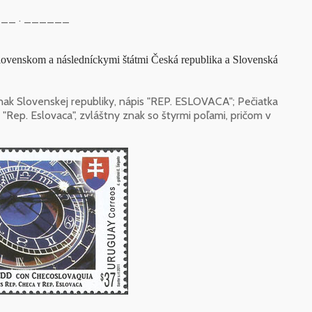
__ . ______
lovenskom a následníckymi štátmi Česká republika a Slovenská
ak Slovenskej republiky, nápis "REP. ESLOVACA"; Pečiatka
"Rep. Eslovaca", zvláštny znak so štyrmi poľami, pričom v