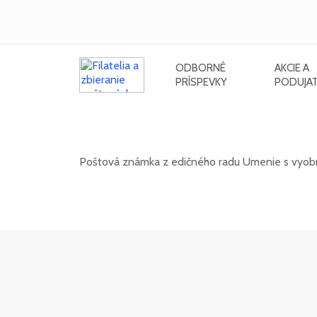
ODBORNÉ
AKCIE A
PRÍSPEVKY
PODUJAT
Umenie: Viera Kraicová (1920 - 2
Poštová známka z edičného radu Umenie s vyobra
20. 11. 2026 -