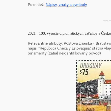
Pozri tiež:
Nápisy, znaky a symboly
___
2021 - 100. výročie diplomatických vzťahov s Česko
Relevantné atribúty: Poštová známka - Bratislavsk
nápis: "República Checa y Eslovaquia", štátna vla
ornamenty (zatiaľ neidentifikovaný pôvod)