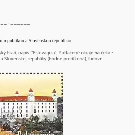
__ . ______
u republikou a Slovenskou republikou
ý hrad, nápis: "Eslovaquia"; Potlačené okraje hárčeka -
jka Slovenskej republiky (hodne predĺžená), ľudové