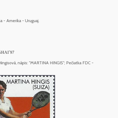
a - Amerika - Uruguaj.
NGHAI´97
Hingisová, nápis: "MARTINA HINGIS"; Pečiatka FDC -