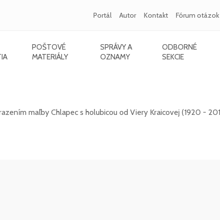
Portál
Autor
Kontakt
Fórum otázok
POŠTOVÉ
SPRÁVY A
ODBORNÉ
IA
MATERIÁLY
OZNAMY
SEKCIE
012) - Chlapec s holubicou
zením maľby Chlapec s holubicou od Viery Kraicovej (1920 - 201