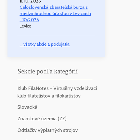
11. 10. 2026
Celoslovenská zberateľská burza s
medzinárodnou účasťou v Leviciach
- 10/2026
Levice
... všetky akcie a podujatia
Sekcie podľa kategórií
Klub FilaNotes - Virtuálny vzdelávací
klub filatelistov a filokartistov
Slovaciká
Známkové územia (ZZ)
Odtlačky výplatných strojov