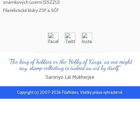
známkových území (SSZZÚ)
Filatelistické kluby ZSF a SČF
"The king of hobbies or the 'Hobby of Kings', as one might
say, stamp collecting is indeed an art by itself"
Saronyo Lal Mukherjee
Copyright (c) 2007-2026 FilaNotes, Všetky práva vyhradené.