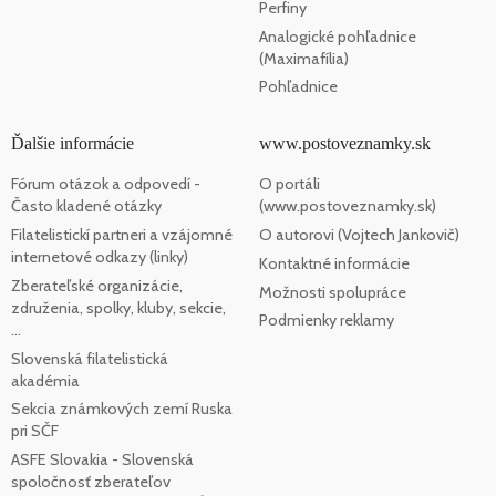
Perfiny
Analogické pohľadnice
(Maximafília)
Pohľadnice
Ďalšie informácie
www.postoveznamky.sk
Fórum otázok a odpovedí -
O portáli
Často kladené otázky
(www.postoveznamky.sk)
Filatelistickí partneri a vzájomné
O autorovi (Vojtech Jankovič)
internetové odkazy (linky)
Kontaktné informácie
Zberateľské organizácie,
Možnosti spolupráce
združenia, spolky, kluby, sekcie,
Podmienky reklamy
...
Slovenská filatelistická
akadémia
Sekcia známkových zemí Ruska
pri SČF
ASFE Slovakia - Slovenská
spoločnosť zberateľov