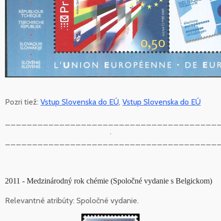
Pozri tiež:
Vstup Slovenska do EÚ
,
Vstup Slovenska do EÚ
_______________________________________
.
_______________________________________
2011 - Medzinárodný rok chémie (Spoločné vydanie s Belgickom)
Relevantné atribúty: Spoločné vydanie.