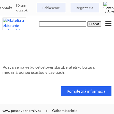
Fórum
Kontakt
Prihlásenie
Registrácia
otázok
Celoslovenská zberateľská burza s
medzinárodnou účasťou v Leviciach -
12/2026
Pozvanie na veľkú celoslovenskú zberateľskú burzu s
medzinárodnou účasťou v Leviciach.
13. 12. 2026
Kompletná informácia
www.postoveznamky.sk
Odborné sekcie