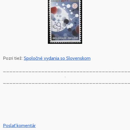
Pozri tiež:
Spoločné vydania so Slovenskom
_______________________________________
.
_______________________________________
Poslať komentár