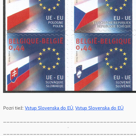
Pozri tiež:
Vstup Slovenska do EÚ
,
Vstup Slovenska do EÚ
_______________________________________
.
_______________________________________