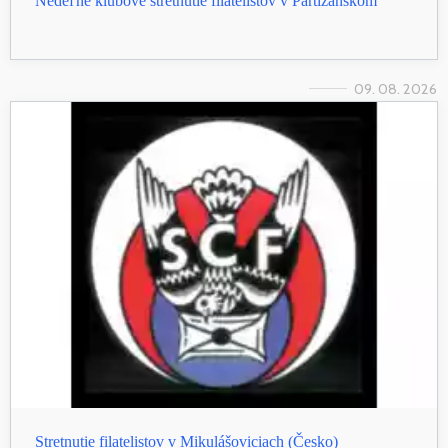
Nedeľné klubové stretnutie filatelistov v Partizánskom
09. 08. 2026
Stretnutie filatelistov v Mikulášoviciach (Česko)