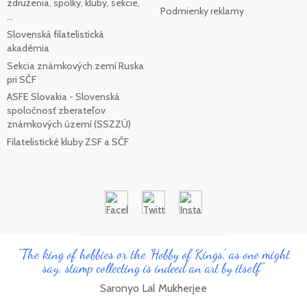
združenia, spolky, kluby, sekcie,
Podmienky reklamy
...
Slovenská filatelistická
akadémia
Sekcia známkových zemí Ruska
pri SČF
ASFE Slovakia - Slovenská
spoločnosť zberateľov
známkových území (SSZZÚ)
Filatelistické kluby ZSF a SČF
"The king of hobbies or the 'Hobby of Kings', as one might
say, stamp collecting is indeed an art by itself"
Saronyo Lal Mukherjee