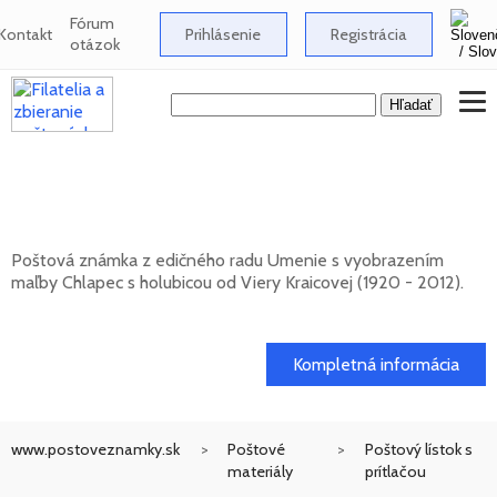
Fórum
Kontakt
Prihlásenie
Registrácia
otázok
Umenie: Viera Kraicová (1920 - 2012) -
Chlapec s holubicou
Poštová známka z edičného radu Umenie s vyobrazením
maľby Chlapec s holubicou od Viery Kraicovej (1920 - 2012).
20. 11. 2026 -
Kompletná informácia
www.postoveznamky.sk
Poštové
Poštový lístok s
materiály
prítlačou