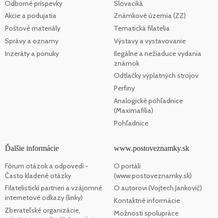
Odborné príspevky
Slovaciká
Akcie a podujatia
Známkové územia (ZZ)
Poštové materiály
Tematická filatelia
Správy a oznamy
Výstavy a vystavovanie
Inzeráty a ponuky
Ilegálne a nežiaduce vydania
známok
Odtlačky výplatných strojov
Perfiny
Analogické pohľadnice
(Maximafília)
Pohľadnice
Ďalšie informácie
www.postoveznamky.sk
Fórum otázok a odpovedí -
O portáli
Často kladené otázky
(www.postoveznamky.sk)
Filatelistickí partneri a vzájomné
O autorovi (Vojtech Jankovič)
internetové odkazy (linky)
Kontaktné informácie
Zberateľské organizácie,
Možnosti spolupráce