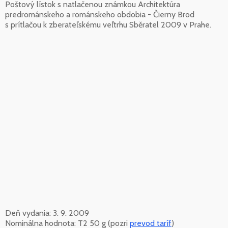
Poštový lístok s natlačenou známkou Architektúra
predrománskeho a románskeho obdobia - Čierny Brod
s prítlačou k zberateľskému veľtrhu Sběratel 2009 v Prahe.
Deň vydania: 3. 9. 2009
Nominálna hodnota: T2 50 g (pozri
prevod taríf
)