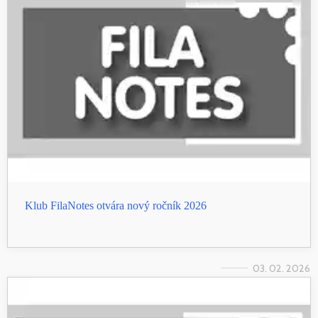
Klub FilaNotes otvára nový ročník 2026
03. 02. 2026