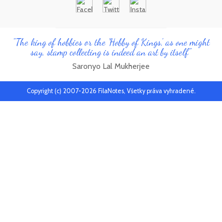
"The king of hobbies or the 'Hobby of Kings', as one might
say, stamp collecting is indeed an art by itself"
Saronyo Lal Mukherjee
Copyright (c) 2007-2026 FilaNotes, Všetky práva vyhradené.