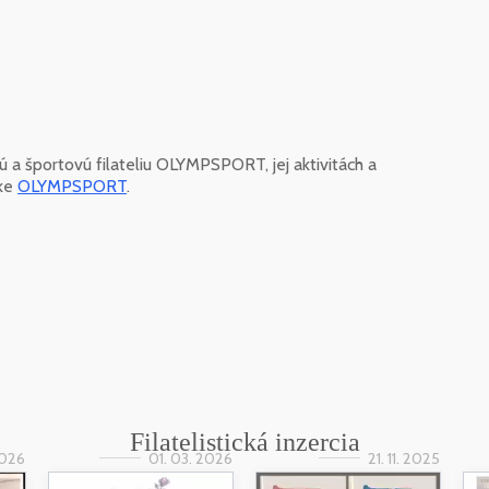
kú a športovú filateliu OLYMPSPORT, jej aktivitách a
nke
OLYMPSPORT
.
Filatelistická inzercia
2026
01. 03. 2026
21. 11. 2025