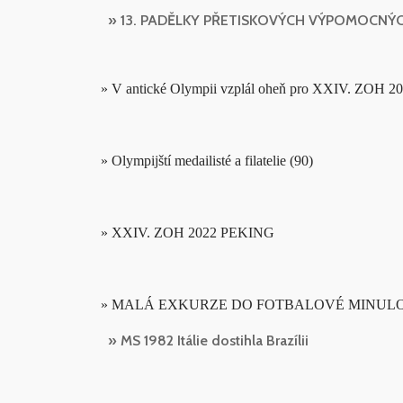
» 13. PADĚLKY PŘETISKOVÝCH VÝPOMOCNÝ
» V antické Olympii vzplál oheň pro XXIV. ZOH 20
» Olympijští medailisté a filatelie (90)
» XXIV. ZOH 2022 PEKING
» MALÁ EXKURZE DO FOTBALOVÉ MINULOS
» MS 1982 Itálie dostihla Brazílii