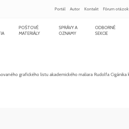
Portál
Autor
Kontakt
Fórum otázok
POŠTOVÉ
SPRÁVY A
ODBORNÉ
IA
MATERIÁLY
OZNAMY
SEKCIE
igánika - 105. výročie úmrtia Pavla Országha
vaného grafického listu akademického maliara Rudolfa Cigánika k