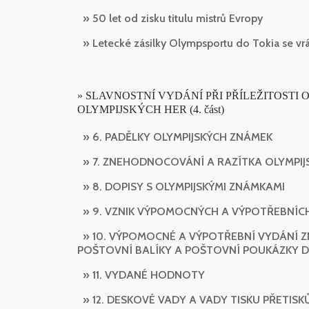
» 50 let od zisku titulu mistrů Evropy
» Letecké zásilky Olympsportu do Tokia se vrá
» SLAVNOSTNÍ VYDÁNÍ PŘI PŘÍLEŽITOST
OLYMPIJSKÝCH HER (4. část)
» 6. PADĚLKY OLYMPIJSKÝCH ZNÁMEK
» 7. ZNEHODNOCOVÁNÍ A RAZÍTKA OLYMPI
» 8. DOPISY S OLYMPIJSKÝMI ZNÁMKAMI
» 9. VZNIK VÝPOMOCNÝCH A VÝPOTŘEBNÍCH 
» 10. VÝPOMOCNÉ A VÝPOTŘEBNÍ VYDÁNÍ 
POŠTOVNÍ BALÍKY A POŠTOVNÍ POUKÁZKY DO 
» 11. VYDANÉ HODNOTY
» 12. DESKOVÉ VADY A VADY TISKU PŘETISK