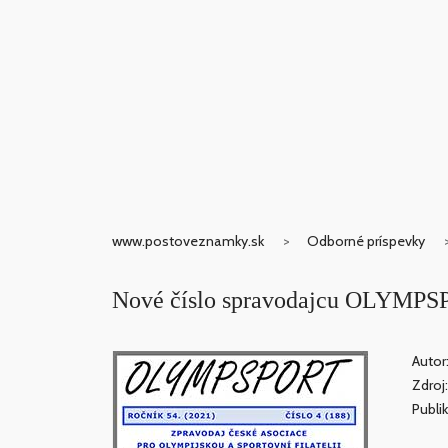
www.postoveznamky.sk
Odborné príspevky
Nové číslo spravodajcu OLYMPS
Autor
Zdroj
Publik