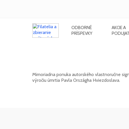
ODBORNÉ
AKCIE A
PRÍSPEVKY
PODUJAT
Signovaný grafický list Rudolfa C
Hviezdoslava
Mimoriadna ponuka autorského vlastnoručne signo
výročiu úmrtia Pavla Országha Hviezdoslava.
01. 03. 2026