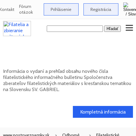
Fórum
Kontakt
Prihlásenie
Registrácia
otázok
Nové číslo bulletinu SV. GABRIEL 2026/1
(131)
Informácia o vydaní a prehľad obsahu nového čísla
filatelistického informačného bulletinu Spoločenstva
zberateľov filatelistických materiálov s kresťanskou tematikou
na Slovensku SV. GABRIEL.
15. 01. 2026
Kompletná informácia
www.postoveznamky.sk
Odborné
Filatelistické