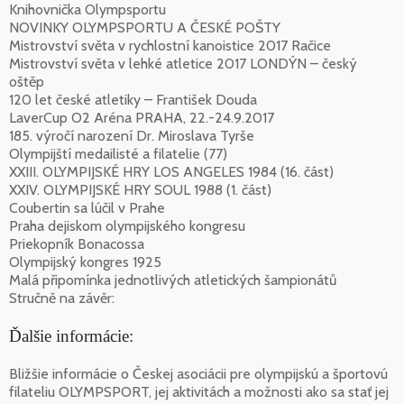
Knihovnička Olympsportu
NOVINKY OLYMPSPORTU A ČESKÉ POŠTY
Mistrovství světa v rychlostní kanoistice 2017 Račice
Mistrovství světa v lehké atletice 2017 LONDÝN – český
oštěp
120 let české atletiky – František Douda
LaverCup O2 Aréna PRAHA, 22.-24.9.2017
185. výročí narození Dr. Miroslava Tyrše
Olympijští medailisté a filatelie (77)
XXIII. OLYMPIJSKÉ HRY LOS ANGELES 1984 (16. část)
XXIV. OLYMPIJSKÉ HRY SOUL 1988 (1. část)
Coubertin sa lúčil v Prahe
Praha dejiskom olympijského kongresu
Priekopník Bonacossa
Olympijský kongres 1925
Malá připomínka jednotlivých atletických šampionátů
Stručně na závěr:
Ďalšie informácie:
Bližšie informácie o Českej asociácii pre olympijskú a športovú
filateliu OLYMPSPORT, jej aktivitách a možnosti ako sa stať jej