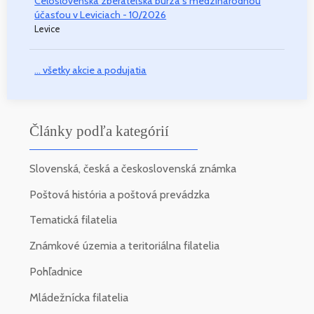
Celoslovenská zberateľská burza s medzinárodnou
účasťou v Leviciach - 10/2026
Levice
... všetky akcie a podujatia
Články podľa kategórií
Slovenská, česká a československá známka
Poštová história a poštová prevádzka
Tematická filatelia
Známkové územia a teritoriálna filatelia
Pohľadnice
Mládežnícka filatelia