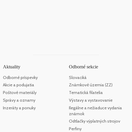
Aktuality
Odborné sekcie
Odborné príspevky
Slovaciká
Akcie a podujatia
Známkové územia (ZZ)
Poštové materiály
Tematická filatelia
Správy a oznamy
Výstavy a vystavovanie
Inzeráty a ponuky
Ilegálne a nežiaduce vydania
známok
Odtlačky výplatných strojov
Perfiny