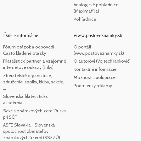
Analogické pohľadnice
(Maximafília)
Pohľadnice
Ďalšie informácie
www.postoveznamky.sk
Fórum otázok a odpovedí -
O portáli
Často kladené otázky
(www.postoveznamky.sk)
Filatelistickí partneri a vzájomné
O autorovi (Vojtech Jankovič)
internetové odkazy (linky)
Kontaktné informácie
Zberateľské organizácie,
Možnosti spolupráce
združenia, spolky, kluby, sekcie,
Podmienky reklamy
...
Slovenská filatelistická
akadémia
Sekcia známkových zemí Ruska
pri SČF
ASFE Slovakia - Slovenská
spoločnosť zberateľov
známkových území (SSZZÚ)