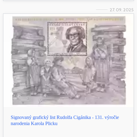
27. 09. 2025
Signovaný grafický list Rudolfa Cigánika - 131. výročie
narodenia Karola Plicku