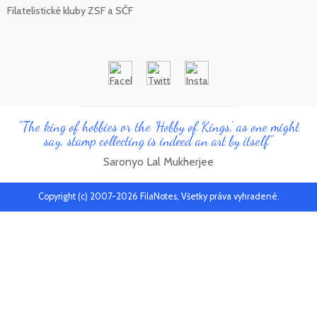
Filatelistické kluby ZSF a SČF
"The king of hobbies or the 'Hobby of Kings', as one might
say, stamp collecting is indeed an art by itself"
Saronyo Lal Mukherjee
Copyright (c) 2007-2026 FilaNotes, Všetky práva vyhradené.