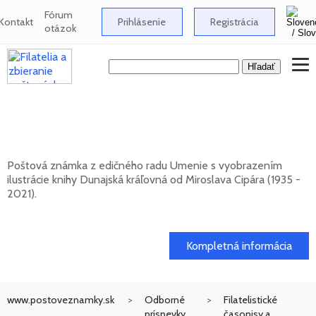
Fórum
Kontakt
Prihlásenie
Registrácia
otázok
UMENIE: Miroslav Cipár (1935 - 2021) -
Dunajská kráľovná
Poštová známka z edičného radu Umenie s vyobrazením
ilustrácie knihy Dunajská kráľovná od Miroslava Cipára (1935 -
2021).
20. 11. 2026 -
Kompletná informácia
www.postoveznamky.sk
Odborné
Filatelistické
príspevky
časopisy a