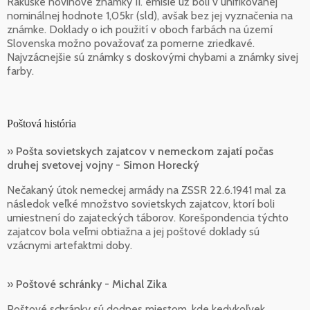
Rakúske novinové známky II. emisie už boli v unifikovanej
nominálnej hodnote 1,05kr (sld), avšak bez jej vyznačenia na
známke. Doklady o ich použití v oboch farbách na území
Slovenska možno považovať za pomerne zriedkavé.
Najvzácnejšie sú známky s doskovými chybami a známky sivej
farby.
Poštová história
»
Pošta sovietskych zajatcov v nemeckom zajatí počas
druhej svetovej vojny - Simon Horecký
Nečakaný útok nemeckej armády na ZSSR 22.6.1941 mal za
následok veľké množstvo sovietskych zajatcov, ktorí boli
umiestnení do zajateckých táborov. Korešpondencia týchto
zajatcov bola veľmi obtiažna a jej poštové doklady sú
vzácnymi artefaktmi doby.
»
Poštové schránky - Michal Zika
Poštové schránky sú dodnes miestom, kde kedykoľvek