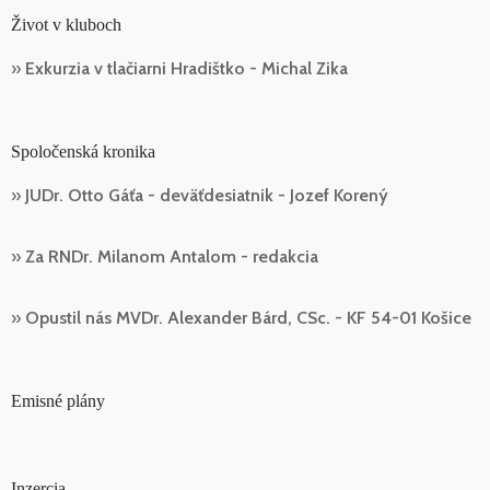
Život v kluboch
»
Exkurzia v tlačiarni Hradištko - Michal Zika
Spoločenská kronika
»
JUDr. Otto Gáťa - deväťdesiatnik - Jozef Korený
»
Za RNDr. Milanom Antalom - redakcia
»
Opustil nás MVDr. Alexander Bárd, CSc. - KF 54-01 Košice
Emisné plány
Inzercia