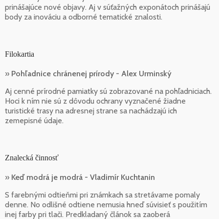
prinášajúce nové objavy. Aj v súťažných exponátoch prinášajú
body za inováciu a odborné tematické znalosti.
Filokartia
»
Pohľadnice chránenej prírody - Alex Urminský
Aj cenné prírodné pamiatky sú zobrazované na pohľadniciach.
Hoci k ním nie sú z dôvodu ochrany vyznačené žiadne
turistické trasy na adresnej strane sa nachádzajú ich
zemepisné údaje.
Znalecká činnosť
»
Keď modrá je modrá - Vladimír Kuchtanin
S farebnými odtieňmi pri známkach sa stretávame pomaly
denne. No odlišné odtiene nemusia hneď súvisieť s použitím
inej farby pri tlači. Predkladaný článok sa zaoberá