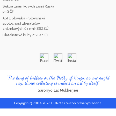
Sekcia známkových zemí Ruska
pri SČF
ASFE Slovakia - Slovenská
spoločnosť zberateľov
známkových území (SSZZÚ)
Filatelistické kluby ZSF a SČF
"The king of hobbies or the 'Hobby of Kings', as one might
say, stamp collecting is indeed an art by itself"
Saronyo Lal Mukherjee
Copyright (c) 2007-2026 FilaNotes, Všetky práva vyhradené.