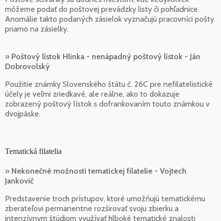
môžeme podať do poštovej prevádzky listy či pohľadnice.
Anomálie takto podaných zásielok vyznačujú pracovníci pošty
priamo na zásielky.
»
Poštový lístok Hlinka - nenápadný poštový lístok - Ján
Dobrovolský
Použitie známky Slovenského štátu č. 26C pre nefilatelistické
účely je veľmi zriedkavé, ale reálne, ako to dokazuje
zobrazený poštový lístok s dofrankovaním touto známkou v
dvojpáske.
Tematická filatelia
»
Nekonečné možnosti tematickej filatelie - Vojtech
Jankovič
Predstavenie troch prístupov, ktoré umožňujú tematickému
zberateľovi permanentne rozširovať svoju zbierku a
intenzívnym štúdiom využívať hlboké tematické znalosti