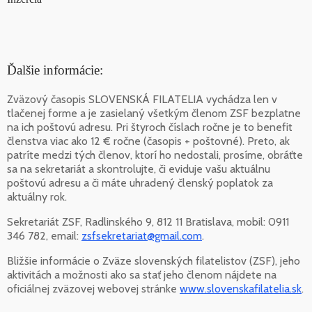
Ďalšie informácie:
Zväzový časopis SLOVENSKÁ FILATELIA vychádza len v
tlačenej forme a je zasielaný všetkým členom ZSF bezplatne
na ich poštovú adresu. Pri štyroch číslach ročne je to benefit
členstva viac ako 12 € ročne (časopis + poštovné). Preto, ak
patríte medzi tých členov, ktorí ho nedostali, prosíme, obráťte
sa na sekretariát a skontrolujte, či eviduje vašu aktuálnu
poštovú adresu a či máte uhradený členský poplatok za
aktuálny rok.
Sekretariát ZSF, Radlinského 9, 812 11 Bratislava, mobil: 0911
346 782, email:
zsfsekretariat@gmail.com
.
Bližšie informácie o Zväze slovenských filatelistov (ZSF), jeho
aktivitách a možnosti ako sa stať jeho členom nájdete na
oficiálnej zväzovej webovej stránke
www.slovenskafilatelia.sk
.