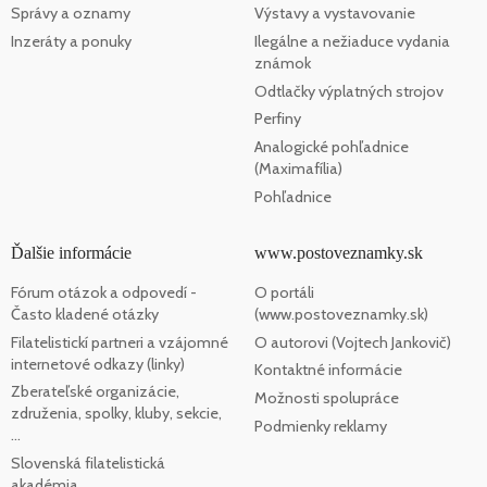
Správy a oznamy
Výstavy a vystavovanie
Inzeráty a ponuky
Ilegálne a nežiaduce vydania
známok
Odtlačky výplatných strojov
Perfiny
Analogické pohľadnice
(Maximafília)
Pohľadnice
Ďalšie informácie
www.postoveznamky.sk
Fórum otázok a odpovedí -
O portáli
Často kladené otázky
(www.postoveznamky.sk)
Filatelistickí partneri a vzájomné
O autorovi (Vojtech Jankovič)
internetové odkazy (linky)
Kontaktné informácie
Zberateľské organizácie,
Možnosti spolupráce
združenia, spolky, kluby, sekcie,
Podmienky reklamy
...
Slovenská filatelistická
akadémia