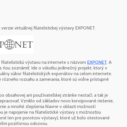
verzie virtuálnej filatelistickej výstavy EXPONET.
 filatelistickú výstavu na internete s názvom
EXPONET
. A
s ňou zoznámiť. Ide o vskutku jedinečný projekt, ktorý v
uálny súbor filatelistických exponátov na celom internete.
v rôzneho rozsahu a zamerania, ktoré sú voľne prístupné
o obsahovej ani používateľskej stránke nestačí, a tak je
repracovať. Vzniklo od základov novo koncipované riešenie,
danie a mnohé zlepšenia hlavne v oblasti možností
 je napojenie na filatelistické výstavy s možnosťou
pné len pre porotcov výstavy), ktoré už bolo otestované
eľmi pozitívnou odozvou.