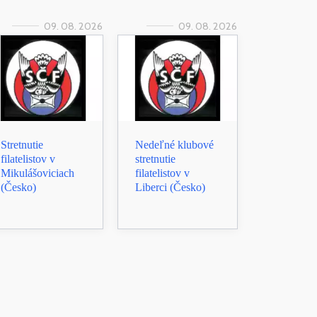
09. 08. 2026
09. 08. 2026
Stretnutie
Nedeľné klubové
filatelistov v
stretnutie
Mikulášoviciach
filatelistov v
(Česko)
Liberci (Česko)