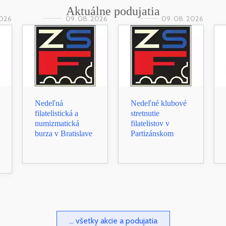
Aktuálne podujatia
2026
09. 08. 2026
09. 08. 2026
Nedeľná
Nedeľné klubové
filatelistická a
stretnutie
numizmatická
filatelistov v
burza v Bratislave
Partizánskom
... všetky akcie a podujatia