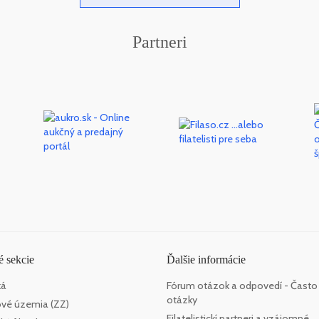
Partneri
 sekcie
Ďalšie informácie
ká
Fórum otázok a odpovedí - Často
otázky
vé územia (ZZ)
Filatelistickí partneri a vzájomné