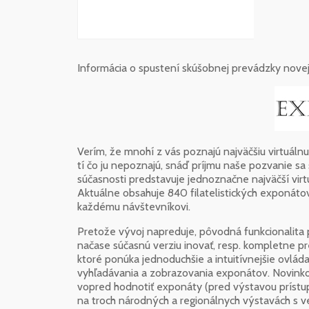
Informácia o spustení skúšobnej prevádzky novej 
Verím, že mnohí z vás poznajú najväčšiu virtuálnu
tí čo ju nepoznajú, snáď príjmu naše pozvanie sa 
súčasnosti predstavuje jednoznačne najväčší virt
Aktuálne obsahuje 840 filatelistických exponáto
každému návštevníkovi.
Pretože vývoj napreduje, pôvodná funkcionalita p
načase súčasnú verziu inovať, resp. kompletne p
ktoré ponúka jednoduchšie a intuitívnejšie ovlá
vyhľadávania a zobrazovania exponátov. Novinkou
vopred hodnotiť exponáty (pred výstavou prístu
na troch národných a regionálnych výstavách s v