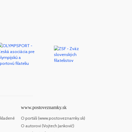
www.postoveznamky.sk
 kladené
O portáli (www.postoveznamky.sk)
O autorovi (Vojtech Jankovič)