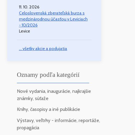
11. 10. 2026
Celoslovenská zberateľská burza s
medzinárodnou účasťou v Leviciach
- 10/2026
Levice
... všetky akcie a podujatia
Oznamy podľa kategórií
Nové vydania, inaugurácie, najkrajšie
známky, súťaže
Knihy, časopisy a iné publikácie
Výstavy, veľtrhy - informácie, reportáže,
propagácia