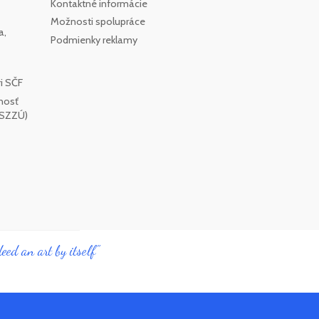
Kontaktné informácie
Možnosti spolupráce
a,
Podmienky reklamy
i SČF
nosť
SSZZÚ)
eed an art by itself"