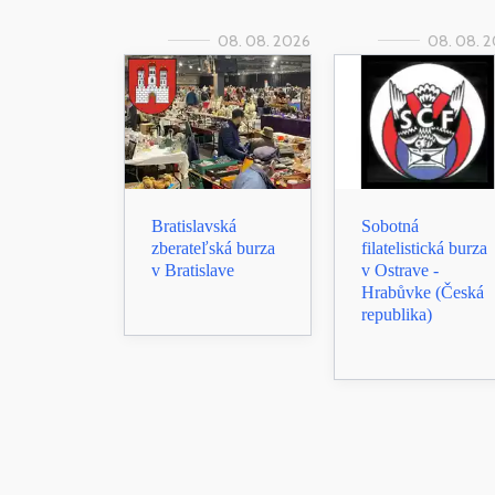
08. 08. 2026
08. 08. 
Bratislavská
Sobotná
zberateľská burza
filatelistická burza
v Bratislave
v Ostrave -
Hrabůvke (Česká
republika)