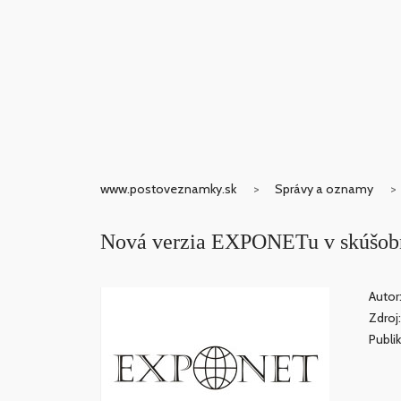
www.postoveznamky.sk
Správy a oznamy
Nová verzia EXPONETu v skúšobn
Autor
Zdroj
Publi