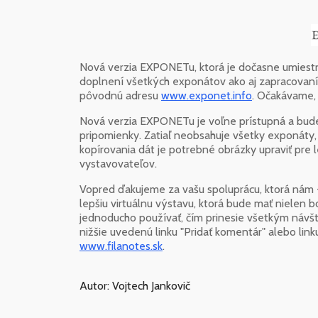
Nová verzia EXPONETu, ktorá je dočasne umies
doplnení všetkých exponátov ako aj zapracovaní
pôvodnú adresu
www.exponet.info
. Očakávame, 
Nová verzia EXPONETu je voľne prístupná a budem
pripomienky. Zatiaľ neobsahuje všetky exponáty,
kopírovania dát je potrebné obrázky upraviť pre
vystavovateľov.
Vopred ďakujeme za vašu spoluprácu, ktorá nám -
lepšiu virtuálnu výstavu, ktorá bude mať nielen 
jednoducho používať, čím prinesie všetkým návšt
nižšie uvedenú linku "Pridať komentár" alebo lin
www.filanotes.sk
.
Autor: Vojtech Jankovič