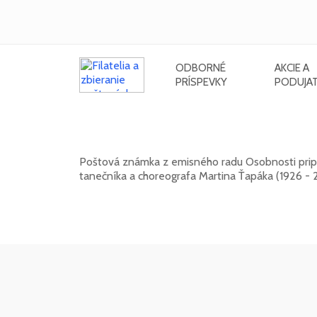
ODBORNÉ
AKCIE A
PRÍSPEVKY
PODUJAT
Osobnosti: Martin Ťapák (1926 - 2
Poštová známka z emisného radu Osobnosti pripo
tanečníka a choreografa Martina Ťapáka (1926 - 
13. 10. 2026 -