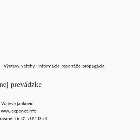
Výstavy, veľtrhy - informácie, reportáže, propagácia
ej prevádzke
: Vojtech Jankovič
: www.exponet.info
kované: 26. 01. 2014 12:33