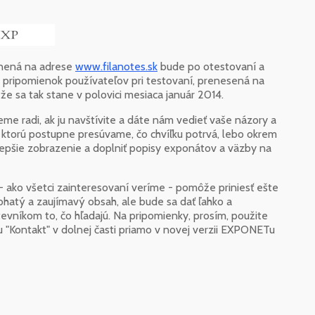
tnená na adrese
www.filanotes.sk
bude po otestovaní a
 pripomienok používateľov pri testovaní, prenesená na
že sa tak stane v polovici mesiaca január 2014.
e radi, ak ju navštívite a dáte nám vedieť vaše názory a
 ktorú postupne presúvame, čo chvíľku potrvá, lebo okrem
 lepšie zobrazenie a doplniť popisy exponátov a väzby na
 ako všetci zainteresovaní veríme - pomôže priniesť ešte
bohatý a zaujímavý obsah, ale bude sa dať ľahko a
evníkom to, čo hľadajú. Na pripomienky, prosím, použite
ku "Kontakt" v dolnej časti priamo v novej verzii EXPONETu