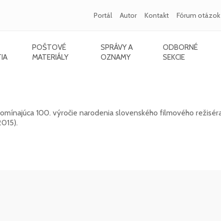
Portál
Autor
Kontakt
Fórum otázok
POŠTOVÉ
SPRÁVY A
ODBORNÉ
IA
MATERIÁLY
OZNAMY
SEKCIE
015) - 100. výročie narodenia
mínajúca 100. výročie narodenia slovenského filmového režiséra,
2015).