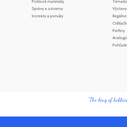
Poštové materiály
Tematick
Správy a oznamy
Výstavy
Inzeráty a ponuky
Ilegáln
Odtlačk
Perfiny
Analogi
Pohľadn
"The king of hobbies