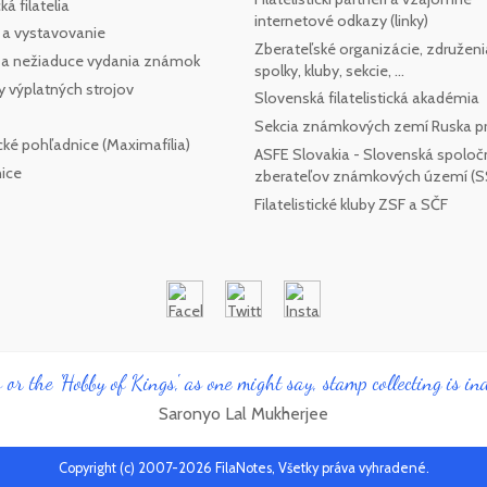
á filatelia
internetové odkazy (linky)
 a vystavovanie
Zberateľské organizácie, združeni
e a nežiaduce vydania známok
spolky, kluby, sekcie, ...
y výplatných strojov
Slovenská filatelistická akadémia
Sekcia známkových zemí Ruska pr
cké pohľadnice (Maximafília)
ASFE Slovakia - Slovenská spoloč
ice
zberateľov známkových území (
Filatelistické kluby ZSF a SČF
 or the 'Hobby of Kings', as one might say, stamp collecting is ind
Saronyo Lal Mukherjee
Copyright (c) 2007-2026 FilaNotes, Všetky práva vyhradené.