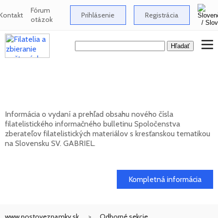
Fórum
Kontakt
Prihlásenie
Registrácia
otázok
Nové číslo bulletinu SV. GABRIEL 2026/1
(131)
Informácia o vydaní a prehľad obsahu nového čísla
filatelistického informačného bulletinu Spoločenstva
zberateľov filatelistických materiálov s kresťanskou tematikou
na Slovensku SV. GABRIEL.
15. 01. 2026
Kompletná informácia
www.postoveznamky.sk
Odborné sekcie