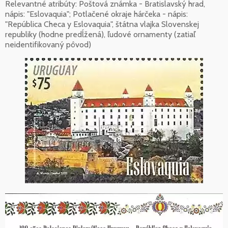
Relevantné atribúty: Poštová známka - Bratislavský hrad,
nápis: "Eslovaquia"; Potlačené okraje hárčeka - nápis:
"República Checa y Eslovaquia", štátna vlajka Slovenskej
republiky (hodne predĺžená), ľudové ornamenty (zatiaľ
neidentifikovaný pôvod)