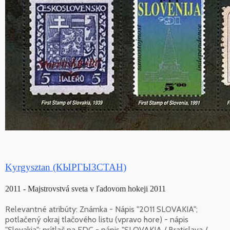
Kyrgysztan (КЫРГЫЗСТАН)
2011 - Majstrovstvá sveta v ľadovom hokeji 2011
Relevantné atribúty: Známka - Nápis "2011 SLOVAKIA";
potlačený okraj tlačového listu (vpravo hore) - nápis
"Slovakia"; prítlač na FDC - nápis "SLOVAKIA / Bratislava /