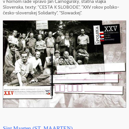
v hornom rade vpravo Ján Čarnogurský, štátna vlajka
Slovenska, texty: "CESTA K SLOBODE", "XXV rokov poľsko-
česko-slovenskej Solidarity", "Slowackej".
Sint Maarten (ST. MAARTEN)