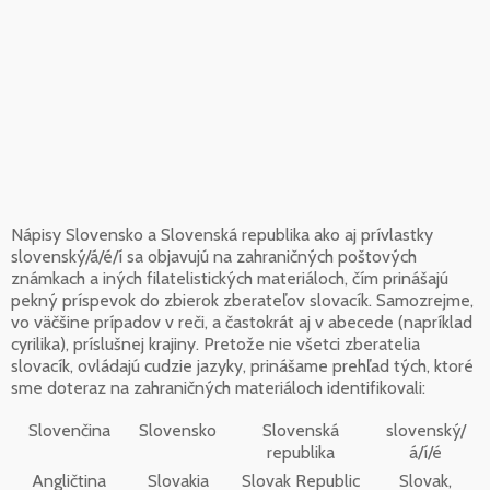
Nápisy Slovensko a Slovenská republika ako aj prívlastky
slovenský/á/é/í sa objavujú na zahraničných poštových
známkach a iných filatelistických materiáloch, čím prinášajú
pekný príspevok do zbierok zberateľov slovacík. Samozrejme,
vo väčšine prípadov v reči, a častokrát aj v abecede (napríklad
cyrilika), príslušnej krajiny. Pretože nie všetci zberatelia
slovacík, ovládajú cudzie jazyky, prinášame prehľad tých, ktoré
sme doteraz na zahraničných materiáloch identifikovali:
Slovenčina
Slovensko
Slovenská
slovenský/
republika
á/í/é
Angličtina
Slovakia
Slovak Republic
Slovak,