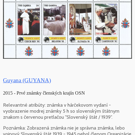
Guyana (GUYANA)
2015 - Prvé známky členských krajín OSN
Relevantné atribúty: známka v hárčekovom vydaní -
vyobrazenie modrej známky 5 h so slovenským štátnym
znakom s červenou pretlačou "Slovenský štát / 1939".
Poznámka: Zobrazená známka nie je správna známka, lebo
vojnový Slovenský štát 1939 - 1945 nebol členom Organizácie