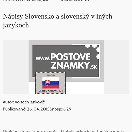
Nápisy Slovensko a slovenský v iných
jazykoch
Autor: Vojtech Jankovič
Publikované: 26. 04. 2015&nbsp;16:29
Prehľad slovacík - známok a filatelistických materiálov iných