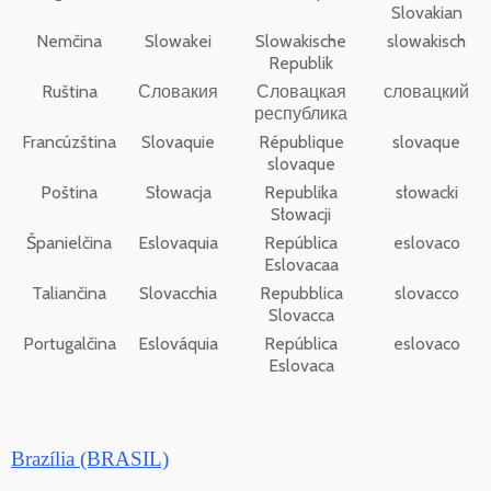
Slovakian
Nemčina
Slowakei
Slowakische
slowakisch
Republik
Ruština
Словакия
Словацкая
словацкий
республика
Francúzština
Slovaquie
République
slovaque
slovaque
Poština
Słowacja
Republika
słowacki
Słowacji
Španielčina
Eslovaquia
República
eslovaco
Eslovacaa
Taliančina
Slovacchia
Repubblica
slovacco
Slovacca
Portugalčina
Eslováquia
República
eslovaco
Eslovaca
Brazília (BRASIL)