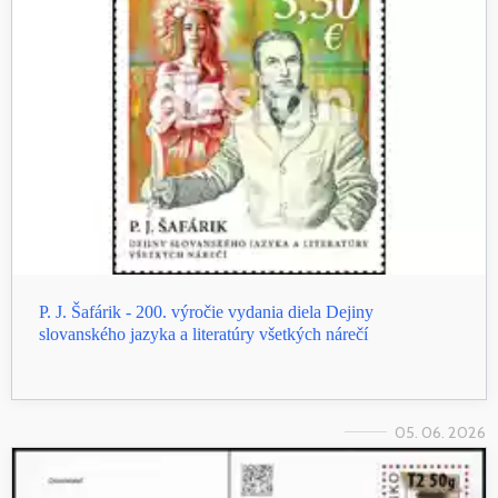
P. J. Šafárik - 200. výročie vydania diela Dejiny
slovanského jazyka a literatúry všetkých nárečí
05. 06. 2026