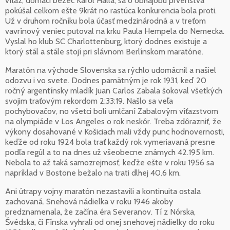
víťaz, domáci bežec Karol Halla, sa o obhajobu prvenstva
pokúšal celkom ešte 9krát no rastúca konkurencia bola proti.
Už v druhom ročníku bola účasť medzinárodná a v treťom
vavrínový veniec putoval na krku Paula Hempela do Nemecka.
Vyslal ho klub SC Charlottenburg, ktorý dodnes existuje a
ktorý stál a stále stojí pri slávnom Berlínskom maratóne.
Maratón na východe Slovenska sa rýchlo udomácnil a našiel
odozvu i vo svete. Dodnes pamätným je rok 1931, keď 20
ročný argentínsky mladík Juan Carlos Zabala šokoval všetkých
svojim traťovým rekordom 2:33:19. Našlo sa veľa
pochybovačov, no všetci boli umlčaní Zabalovým víťazstvom
na olympiáde v Los Angeles o rok neskôr. Treba zdôrazniť, že
výkony dosahované v Košiciach mali vždy punc hodnovernosti,
keďže od roku 1924 bola trať každý rok vymeriavaná presne
podľa regúl a to na dnes už všeobecne známych 42.195 km.
Nebola to až taká samozrejmosť, keďže ešte v roku 1956 sa
napríklad v Bostone bežalo na trati dlhej 40.6 km.
Ani útrapy vojny maratón nezastavili a kontinuita ostala
zachovaná. Snehová nádielka v roku 1946 akoby
predznamenala, že začína éra Severanov. Tí z Nórska,
Švédska, či Fínska vyhrali od onej snehovej nádielky do roku