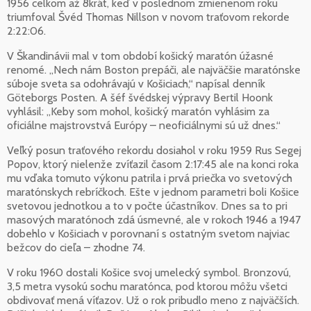
1956 celkom až 8krát, keď v poslednom zmienenom roku
triumfoval Švéd Thomas Nillson v novom traťovom rekorde
2:22:06.
V Škandinávii mal v tom období košický maratón úžasné
renomé. „Nech nám Boston prepáči, ale najväčšie maratónske
súboje sveta sa odohrávajú v Košiciach,“ napísal denník
Göteborgs Posten. A šéf švédskej výpravy Bertil Hoonk
vyhlásil: „Keby som mohol, košický maratón vyhlásim za
oficiálne majstrovstvá Európy – neoficiálnymi sú už dnes.“
Veľký posun traťového rekordu dosiahol v roku 1959 Rus Segej
Popov, ktorý nielenže zvíťazil časom 2:17:45 ale na konci roka
mu vďaka tomuto výkonu patrila i prvá priečka vo svetových
maratónskych rebríčkoch. Ešte v jednom parametri boli Košice
svetovou jednotkou a to v počte účastníkov. Dnes sa to pri
masových maratónoch zdá úsmevné, ale v rokoch 1946 a 1947
dobehlo v Košiciach v porovnaní s ostatným svetom najviac
bežcov do cieľa – zhodne 74.
V roku 1960 dostali Košice svoj umelecký symbol. Bronzovú,
3,5 metra vysokú sochu maratónca, pod ktorou môžu všetci
obdivovať mená víťazov. Už o rok pribudlo meno z najväčších.