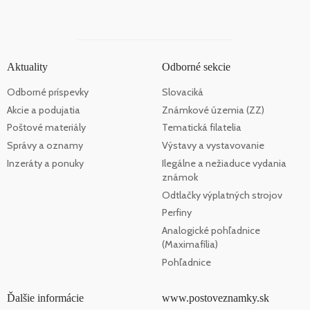
Aktuality
Odborné sekcie
Odborné príspevky
Slovaciká
Akcie a podujatia
Známkové územia (ZZ)
Poštové materiály
Tematická filatelia
Správy a oznamy
Výstavy a vystavovanie
Inzeráty a ponuky
Ilegálne a nežiaduce vydania
známok
Odtlačky výplatných strojov
Perfiny
Analogické pohľadnice
(Maximafília)
Pohľadnice
Ďalšie informácie
www.postoveznamky.sk