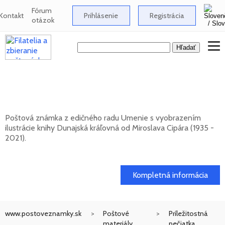
Fórum
Kontakt
Prihlásenie
Registrácia
otázok
UMENIE: Miroslav Cipár (1935 - 2021) -
Dunajská kráľovná
Poštová známka z edičného radu Umenie s vyobrazením
ilustrácie knihy Dunajská kráľovná od Miroslava Cipára (1935 -
2021).
20. 11. 2026 -
Kompletná informácia
www.postoveznamky.sk
Poštové
Príležitostná
materiály
pečiatka