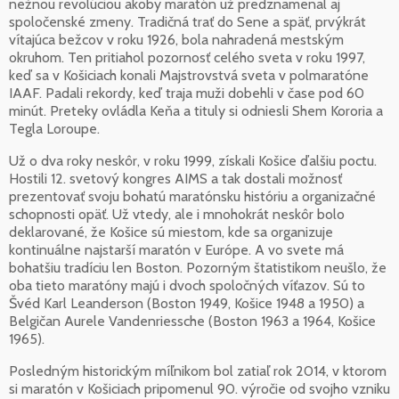
nežnou revolúciou akoby maratón už predznamenal aj
spoločenské zmeny. Tradičná trať do Sene a späť, prvýkrát
vítajúca bežcov v roku 1926, bola nahradená mestským
okruhom. Ten pritiahol pozornosť celého sveta v roku 1997,
keď sa v Košiciach konali Majstrovstvá sveta v polmaratóne
IAAF. Padali rekordy, keď traja muži dobehli v čase pod 60
minút. Preteky ovládla Keňa a tituly si odniesli Shem Kororia a
Tegla Loroupe.
Už o dva roky neskôr, v roku 1999, získali Košice ďalšiu poctu.
Hostili 12. svetový kongres AIMS a tak dostali možnosť
prezentovať svoju bohatú maratónsku históriu a organizačné
schopnosti opäť. Už vtedy, ale i mnohokrát neskôr bolo
deklarované, že Košice sú miestom, kde sa organizuje
kontinuálne najstarší maratón v Európe. A vo svete má
bohatšiu tradíciu len Boston. Pozorným štatistikom neušlo, že
oba tieto maratóny majú i dvoch spoločných víťazov. Sú to
Švéd Karl Leanderson (Boston 1949, Košice 1948 a 1950) a
Belgičan Aurele Vandenriessche (Boston 1963 a 1964, Košice
1965).
Posledným historickým míľnikom bol zatiaľ rok 2014, v ktorom
si maratón v Košiciach pripomenul 90. výročie od svojho vzniku