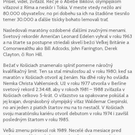
Prišiel, videl, zvíťazil. Reč je o Abebe Bikilovi, olympijskom
víťazovi z Ríma a neskôr i Tokia. V meste vtedy nežilo ani
80.000 obyvateľov, no pri dobehu sa ich na štadióne tiesnilo
temer 30.000 a ďalšie tisícky bohato lemovali trať.
Nasledovali maratóny ozdobené ďalšími zvučnými menami.
Svetový rekordér Američan Leonard Edelen vyhral v roku 1963
a na štarte sa postupne striedali skvelí bežci Veľkej Británie a
Comonwealthu ako Bill Adcocks, John Farrington, Derek
Clayton, či Ron Hill.
Bežať v Košiciach znamenalo splniť pomerne náročný
kvalifikačný limit. Ten sa stal minulosťou až v roku 1980, keď sa
maratón v Košiciach otvoril aj ženám. Na dlhé roky ho ovládla
Nemka Christa Vahlensieck. Už v roku 1977 utvorila v Berlíne
svetový rekord 2:34:48, aby v rokoch 1981 – 1988 zvíťazila v
Košiciach celkovo 5-krát. O víťazstvo sa opakovane pokúšal a
jej krajan, dvojnásobný olympijský víťaz Waldemar Cierpinski,
no ani jeden z piatich štartov mu na to nestačil. V Košiciach
svoju maratónsku kariéru otvoril debutom v roku 1974 i zavŕšil
posledným štartom v roku 1985.
Veľkú zmenu priniesol rok 1989. Necelé dva mesiace pred