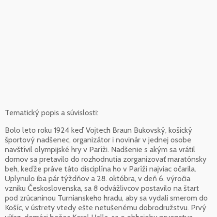
Tematický popis a súvislosti:
Bolo leto roku 1924 keď Vojtech Braun Bukovský, košický
športový nadšenec, organizátor i novinár v jednej osobe
navštívil olympijské hry v Paríži. Nadšenie s akým sa vrátil
domov sa pretavilo do rozhodnutia zorganizovať maratónsky
beh, keďže práve táto disciplína ho v Paríži najviac očarila.
Uplynulo iba pár týždňov a 28. októbra, v deň 6. výročia
vzniku Československa, sa 8 odvážlivcov postavilo na štart
pod zrúcaninou Turnianskeho hradu, aby sa vydali smerom do
Košíc, v ústrety vtedy ešte netušenému dobrodružstvu. Prvý