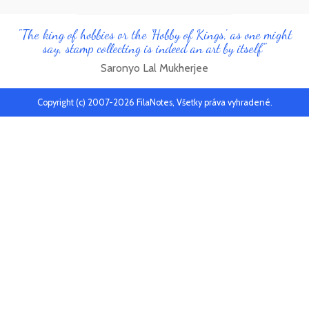
"The king of hobbies or the 'Hobby of Kings', as one might
say, stamp collecting is indeed an art by itself"
Saronyo Lal Mukherjee
Copyright (c) 2007-2026 FilaNotes, Všetky práva vyhradené.