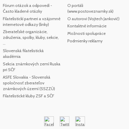
Fórum otázok a odpovedí -
O portáli
Často kladené otázky
(www.postoveznamky.sk)
Filatelistickí partneri a vzájomné
O autorovi (Vojtech Jankovič)
internetové odkazy (linky)
Kontaktné informácie
Zberateľské organizácie,
Možnosti spolupráce
združenia, spolky, kluby, sekcie,
Podmienky reklamy
...
Slovenská filatelistická
akadémia
Sekcia známkových zemí Ruska
pri SČF
ASFE Slovakia - Slovenská
spoločnosť zberateľov
známkových území (SSZZÚ)
Filatelistické kluby ZSF a SČF