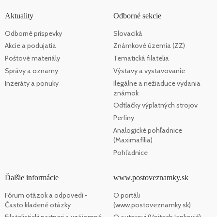
Aktuality
Odborné sekcie
Odborné príspevky
Slovaciká
Akcie a podujatia
Známkové územia (ZZ)
Poštové materiály
Tematická filatelia
Správy a oznamy
Výstavy a vystavovanie
Inzeráty a ponuky
Ilegálne a nežiaduce vydania
známok
Odtlačky výplatných strojov
Perfiny
Analogické pohľadnice
(Maximafília)
Pohľadnice
Ďalšie informácie
www.postoveznamky.sk
Fórum otázok a odpovedí -
O portáli
Často kladené otázky
(www.postoveznamky.sk)