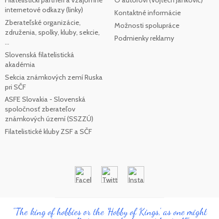
Filatelistickí partneri a vzájomné
O autorovi (Vojtech Jankovič)
internetové odkazy (linky)
Kontaktné informácie
Zberateľské organizácie,
Možnosti spolupráce
združenia, spolky, kluby, sekcie,
Podmienky reklamy
...
Slovenská filatelistická
akadémia
Sekcia známkových zemí Ruska
pri SČF
ASFE Slovakia - Slovenská
spoločnosť zberateľov
známkových území (SSZZÚ)
Filatelistické kluby ZSF a SČF
"The king of hobbies or the 'Hobby of Kings', as one might