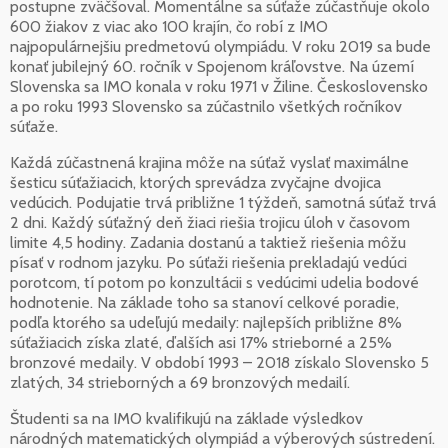
postupne zväčšoval. Momentálne sa súťaže zúčastňuje okolo
600 žiakov z viac ako 100 krajín, čo robí z IMO
najpopulárnejšiu predmetovú olympiádu. V roku 2019 sa bude
konať jubilejný 60. ročník v Spojenom kráľovstve. Na území
Slovenska sa IMO konala v roku 1971 v Žiline. Československo
a po roku 1993 Slovensko sa zúčastnilo všetkých ročníkov
súťaže.
Každá zúčastnená krajina môže na súťaž vyslať maximálne
šesticu súťažiacich, ktorých sprevádza zvyčajne dvojica
vedúcich. Podujatie trvá približne 1 týždeň, samotná súťaž trvá
2 dni. Každý súťažný deň žiaci riešia trojicu úloh v časovom
limite 4,5 hodiny. Zadania dostanú a taktiež riešenia môžu
písať v rodnom jazyku. Po súťaži riešenia prekladajú vedúci
porotcom, tí potom po konzultácii s vedúcimi udelia bodové
hodnotenie. Na základe toho sa stanoví celkové poradie,
podľa ktorého sa udeľujú medaily: najlepších približne 8%
súťažiacich získa zlaté, ďalších asi 17% strieborné a 25%
bronzové medaily. V období 1993 – 2018 získalo Slovensko 5
zlatých, 34 strieborných a 69 bronzových medailí.
Študenti sa na IMO kvalifikujú na základe výsledkov
národných matematických olympiád a výberových sústredení.