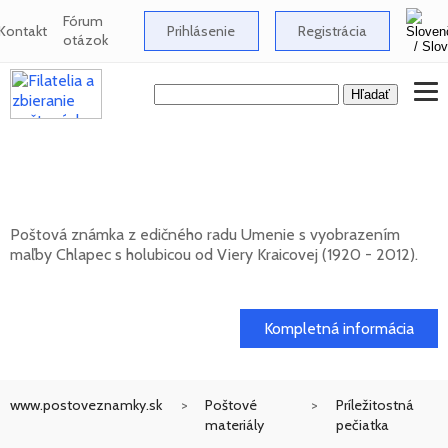
Fórum
Kontakt
Prihlásenie
Registrácia
otázok
Umenie: Viera Kraicová (1920 - 2012) -
Chlapec s holubicou
Poštová známka z edičného radu Umenie s vyobrazením
maľby Chlapec s holubicou od Viery Kraicovej (1920 - 2012).
20. 11. 2026 -
Kompletná informácia
www.postoveznamky.sk
Poštové
Príležitostná
materiály
pečiatka