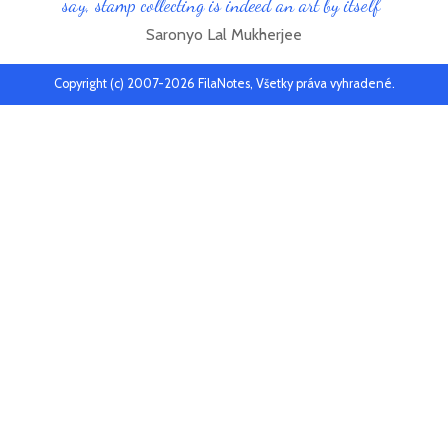
say, stamp collecting is indeed an art by itself"
Saronyo Lal Mukherjee
Copyright (c) 2007-2026 FilaNotes, Všetky práva vyhradené.