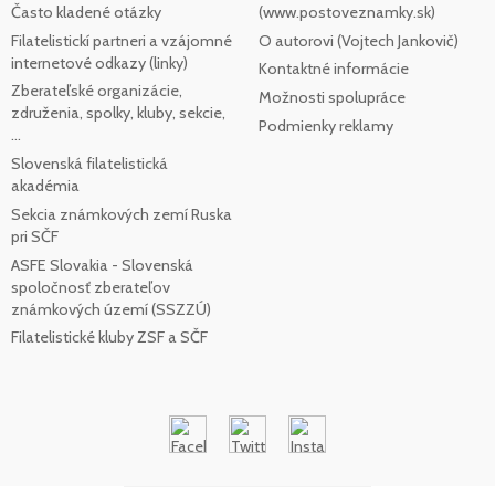
Často kladené otázky
(www.postoveznamky.sk)
Filatelistickí partneri a vzájomné
O autorovi (Vojtech Jankovič)
internetové odkazy (linky)
Kontaktné informácie
Zberateľské organizácie,
Možnosti spolupráce
združenia, spolky, kluby, sekcie,
Podmienky reklamy
...
Slovenská filatelistická
akadémia
Sekcia známkových zemí Ruska
pri SČF
ASFE Slovakia - Slovenská
spoločnosť zberateľov
známkových území (SSZZÚ)
Filatelistické kluby ZSF a SČF