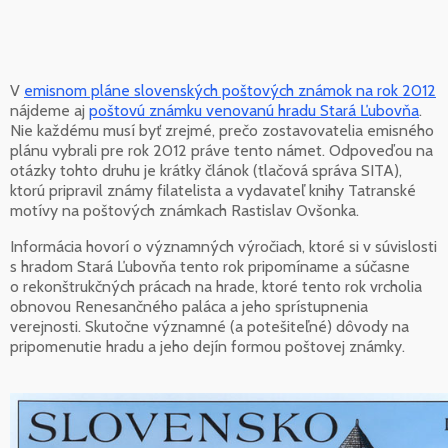
V
emisnom pláne slovenských poštových známok na rok 2012
nájdeme aj
poštovú známku venovanú hradu Stará Ľubovňa
.
Nie každému musí byť zrejmé, prečo zostavovatelia emisného
plánu vybrali pre rok 2012 práve tento námet. Odpoveďou na
otázky tohto druhu je krátky článok (tlačová správa SITA),
ktorú pripravil známy filatelista a vydavateľ knihy Tatranské
motívy na poštových známkach Rastislav Ovšonka.
Informácia hovorí o významných výročiach, ktoré si v súvislosti
s hradom Stará Ľubovňa tento rok pripomíname a súčasne
o rekonštrukčných prácach na hrade, ktoré tento rok vrcholia
obnovou Renesančného paláca a jeho sprístupnenia
verejnosti. Skutočne významné (a potešiteľné) dôvody na
pripomenutie hradu a jeho dejín formou poštovej známky.