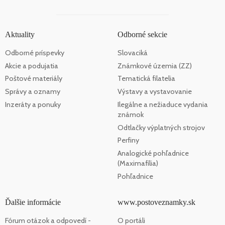
Aktuality
Odborné sekcie
Odborné príspevky
Slovaciká
Akcie a podujatia
Známkové územia (ZZ)
Poštové materiály
Tematická filatelia
Správy a oznamy
Výstavy a vystavovanie
Inzeráty a ponuky
Ilegálne a nežiaduce vydania
známok
Odtlačky výplatných strojov
Perfiny
Analogické pohľadnice
(Maximafília)
Pohľadnice
Ďalšie informácie
www.postoveznamky.sk
Fórum otázok a odpovedí -
O portáli