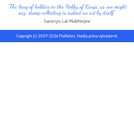
"The king of hobbies or the 'Hobby of Kings', as one might
say, stamp collecting is indeed an art by itself"
Saronyo Lal Mukherjee
Copyright (c) 2007-2026 FilaNotes, Všetky práva vyhradené.