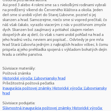
Asi pred 3 alebo 4 rokmi sme sa s niekoľkými rodinami vybrali
na predĺžený víkend do Červeného kláštora a okolia. Jeden
deň sme si urobili výlet do Starej Ľubovne, pozrieť si jej
skanzen a hrad. Samozrejme, niečo sme si vopred prečítali, čo
náš však čakalo, vyrazilo viacerým z nás v pozitívnom zmysle
dych. Skanzen bol zaujímavý a pritiahol záujem nielen
dospelých ale aj detí, čo však s nami urobil pohľad na hrad a
jeho hradnú vežu, neviem ani popísať.... Odvtedy je pre mňa
hrad Stará Ľubovňa jedným z najkrajších hradov vôbec, k čomu
prispela aj jeho prehliadka spojená s výkladom bohatých dejín
hradu a celého panstva.
Súvisiace materiály:
Poštová známka
Historické výročia: Ľubovniansky hrad
Príležitostná poštová pečiatka
Inaugurácia poštovej známky Historické výročia: Ľubovniansky
hrad
Súvisiace podujatia:
Slávnostná inaugurácia poštovej známky Historické výročia: