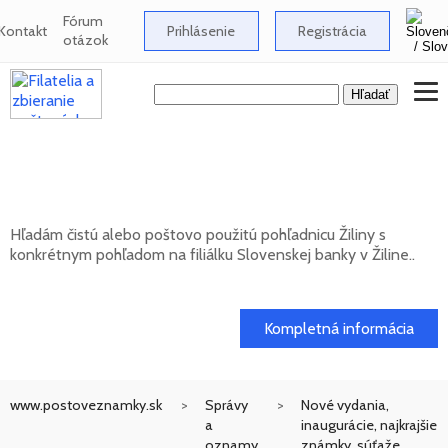
Fórum
Kontakt
Prihlásenie
Registrácia
otázok
Hľadám pohľadnicu Žiliny s pohľadom na
filiálku Slovenskej banky
Hľadám čistú alebo poštovo použitú pohľadnicu Žiliny s
konkrétnym pohľadom na filiálku Slovenskej banky v Žiline..
20. 05. 2026
Kompletná informácia
www.postoveznamky.sk
Správy
Nové vydania,
a
inaugurácie, najkrajšie
oznamy
známky, súťaže