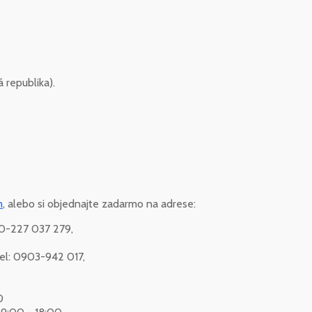
 republika).
m
, alebo si objednajte zadarmo na adrese:
420-227 037 279,
 tel: 0903-942 017,
0