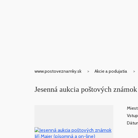
www.postoveznamky.sk
Akcie a podujatia
Jesenná aukcia poštových známok J
Miest
Vstup
Dátum