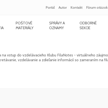
Portál
Autor
Kontakt
Fórum otázok
POŠTOVÉ
SPRÁVY A
ODBORNÉ
IA
MATERIÁLY
OZNAMY
SEKCIE
k 2026
a na vstup do vzdelávacieho Klubu FilaNotes - virtuálneho záujm
távanie, vzdelávanie a zdieľanie informácií so zameraním na fila