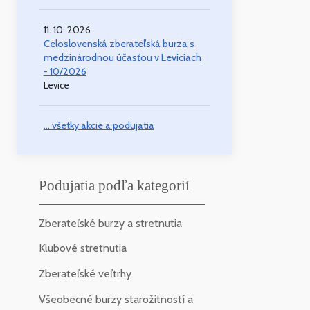
11. 10. 2026
Celoslovenská zberateľská burza s
medzinárodnou účasťou v Leviciach
- 10/2026
Levice
... všetky akcie a podujatia
Podujatia podľa kategorií
Zberateľské burzy a stretnutia
Klubové stretnutia
Zberateľské veľtrhy
Všeobecné burzy starožitností a