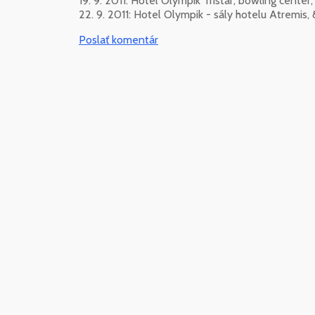
19. 9. 2011: Hotel Olympik Tristar, bowling center
22. 9. 2011: Hotel Olympik - sály hotelu Atremis,
Poslať komentár