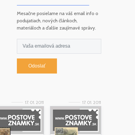
Mesačne posielame na váš email info o
podujatiach, nových článkoch,
materiáloch a ďalšie zaujímavé správy.
Odoslať
17. 01. 2011
17. 01. 2011