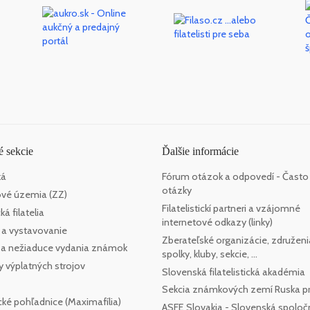
 sekcie
Ďalšie informácie
ká
Fórum otázok a odpovedí - Často
otázky
vé územia (ZZ)
Filatelistickí partneri a vzájomné
á filatelia
internetové odkazy (linky)
 a vystavovanie
Zberateľské organizácie, združeni
e a nežiaduce vydania známok
spolky, kluby, sekcie, ...
y výplatných strojov
Slovenská filatelistická akadémia
Sekcia známkových zemí Ruska pr
cké pohľadnice (Maximafília)
ASFE Slovakia - Slovenská spoloč