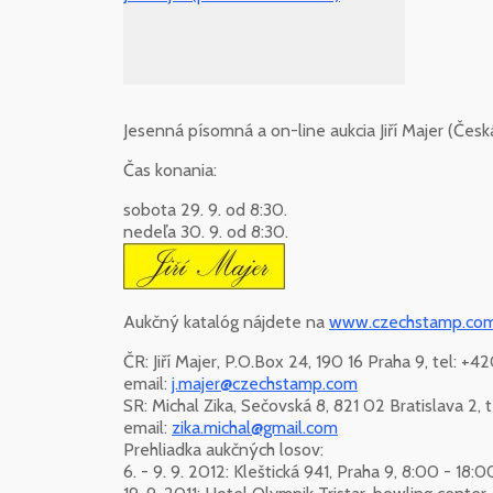
Jesenná písomná a on-line aukcia Jiří Majer (Česká
Čas konania:
sobota 29. 9. od 8:30.
nedeľa 30. 9. od 8:30.
Aukčný katalóg nájdete na
www.czechstamp.co
ČR: Jiří Majer, P.O.Box 24, 190 16 Praha 9, tel: +
email:
j.majer@czechstamp.com
SR: Michal Zika, Sečovská 8, 821 02 Bratislava 2,
email:
zika.michal@gmail.com
Prehliadka aukčných losov:
6. - 9. 9. 2012: Kleštická 941, Praha 9, 8:00 - 18:0