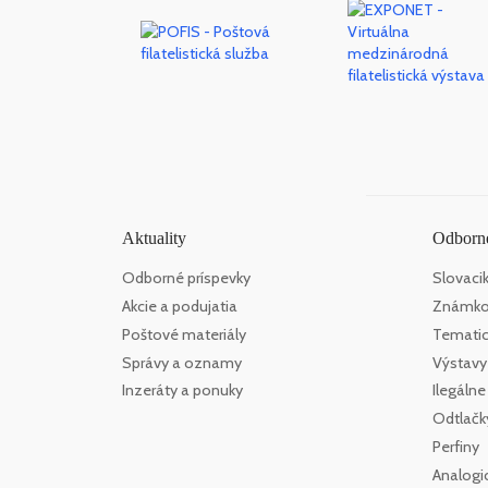
Aktuality
Odborné
Odborné príspevky
Slovaci
Akcie a podujatia
Známko
Poštové materiály
Tematick
Správy a oznamy
Výstavy
Inzeráty a ponuky
Ilegáln
Odtlačk
Perfiny
Analogi