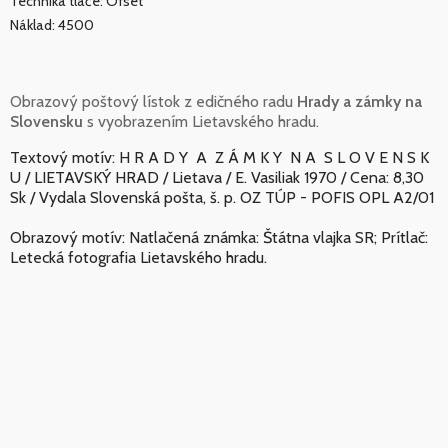
Technika tlače: Ofset
Náklad: 4500
Obrazový poštový lístok z edičného radu
Hrady a zámky na
Slovensku
s vyobrazením Lietavského hradu.
Textový motív: H R A D Y A Z Á M K Y N A S L O V E N S K
U / LIETAVSKÝ HRAD / Lietava / E. Vasiliak 1970 / Cena: 8,30
Sk / Vydala Slovenská pošta, š. p. OZ TÚP - POFIS OPL A2/01
Obrazový motív: Natlačená známka: Štátna vlajka SR; Prítlač:
Letecká fotografia Lietavského hradu.