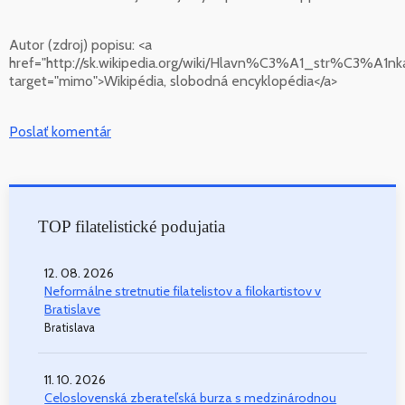
Autor (zdroj) popisu:
<a
href="http://sk.wikipedia.org/wiki/Hlavn%C3%A1_str%C3%A1nk
target="mimo">Wikipédia, slobodná encyklopédia</a>
Poslať komentár
TOP filatelistické podujatia
12. 08. 2026
Neformálne stretnutie filatelistov a filokartistov v
Bratislave
Bratislava
11. 10. 2026
Celoslovenská zberateľská burza s medzinárodnou