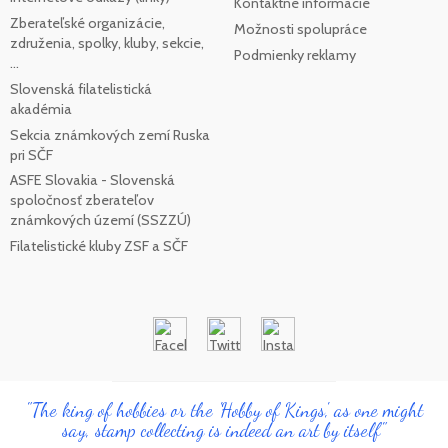
Kontaktné informácie
Zberateľské organizácie,
Možnosti spolupráce
združenia, spolky, kluby, sekcie,
Podmienky reklamy
...
Slovenská filatelistická
akadémia
Sekcia známkových zemí Ruska
pri SČF
ASFE Slovakia - Slovenská
spoločnosť zberateľov
známkových území (SSZZÚ)
Filatelistické kluby ZSF a SČF
"The king of hobbies or the 'Hobby of Kings', as one might
say, stamp collecting is indeed an art by itself"