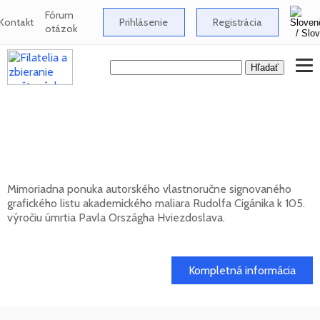
Fórum
Kontakt
Prihlásenie
Registrácia
otázok
Signovaný grafický list Rudolfa Cigánika -
105. výročie úmrtia Pavla Országha
Hviezdoslava
Mimoriadna ponuka autorského vlastnoručne signovaného
grafického listu akademického maliara Rudolfa Cigánika k 105.
výročiu úmrtia Pavla Országha Hviezdoslava.
01. 03. 2026
Kompletná informácia