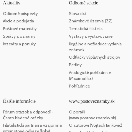
Aktuality
Odborné sekcie
Odborné príspevky
Slovaciká
Akcie a podujatia
Známkové územia (ZZ)
Poštové materiály
Tematická filatelia
Správy a oznamy
Výstavy a vystavovanie
Inzeráty a ponuky
Ilegálne a nežiaduce vydania
známok
Odtlačky výplatných strojov
Perfiny
Analogické pohľadnice
(Maximafília)
Pohľadnice
Ďalšie informácie
www.postoveznamky.sk
Fórum otázok a odpovedí -
O portáli
Často kladené otázky
(www.postoveznamky.sk)
Filatelistickí partneri a vzájomné
O autorovi (Vojtech Jankovič)
internetové odkazy (linky)