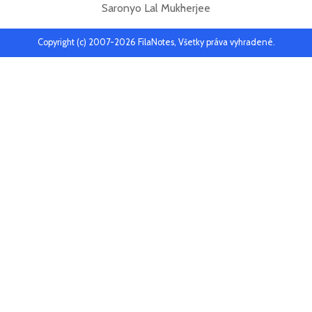
Saronyo Lal Mukherjee
Copyright (c) 2007-2026 FilaNotes, Všetky práva vyhradené.