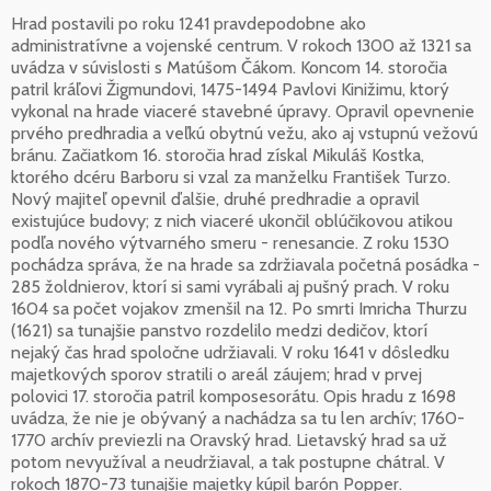
Hrad postavili po roku 1241 pravdepodobne ako
administratívne a vojenské centrum. V rokoch 1300 až 1321 sa
uvádza v súvislosti s Matúšom Čákom. Koncom 14. storočia
patril kráľovi Žigmundovi, 1475-1494 Pavlovi Kinižimu, ktorý
vykonal na hrade viaceré stavebné úpravy. Opravil opevnenie
prvého predhradia a veľkú obytnú vežu, ako aj vstupnú vežovú
bránu. Začiatkom 16. storočia hrad získal Mikuláš Kostka,
ktorého dcéru Barboru si vzal za manželku František Turzo.
Nový majiteľ opevnil ďalšie, druhé predhradie a opravil
existujúce budovy; z nich viaceré ukončil oblúčikovou atikou
podľa nového výtvarného smeru - renesancie. Z roku 1530
pochádza správa, že na hrade sa zdržiavala početná posádka -
285 žoldnierov, ktorí si sami vyrábali aj pušný prach. V roku
1604 sa počet vojakov zmenšil na 12. Po smrti Imricha Thurzu
(1621) sa tunajšie panstvo rozdelilo medzi dedičov, ktorí
nejaký čas hrad spoločne udržiavali. V roku 1641 v dôsledku
majetkových sporov stratili o areál záujem; hrad v prvej
polovici 17. storočia patril komposesorátu. Opis hradu z 1698
uvádza, že nie je obývaný a nachádza sa tu len archív; 1760-
1770 archív previezli na Oravský hrad. Lietavský hrad sa už
potom nevyužíval a neudržiaval, a tak postupne chátral. V
rokoch 1870-73 tunajšie majetky kúpil barón Popper.