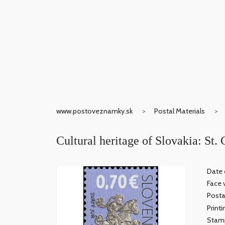
www.postoveznamky.sk
Postal Materials
Cultural heritage of Slovakia: St.
Date o
Face 
Posta
Print
Stamp