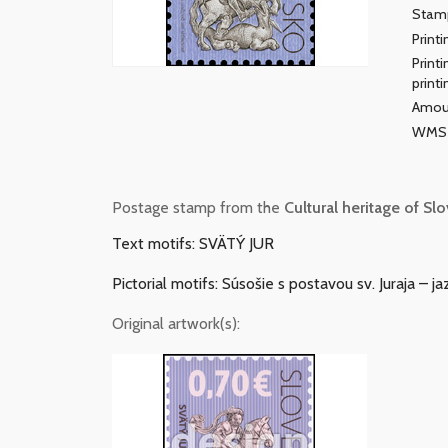
Stamp
Print
Print
printi
Amou
WMS 
Postage stamp from the
Cultural heritage of Slo
Text motifs: SVÄTÝ JUR
Pictorial motifs: Súsošie s postavou sv. Juraja – j
Original artwork(s):