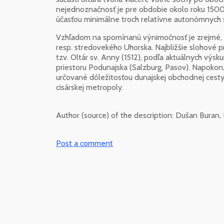
nejednoznačnosť je pre obdobie okolo roku 1500 t
účasťou minimálne troch relatívne autonómnych 
Vzhľadom na spomínanú výnimočnosť je zrejmé, ž
resp. stredovekého Uhorska. Najbližšie slohové p
tzv. Oltár sv. Anny (1512), podľa aktuálnych výsku
priestoru Podunajska (Salzburg, Pasov). Napokon,
určované dôležitosťou dunajskej obchodnej cesty,
cisárskej metropoly.
Author (source) of the description:
Dušan Buran,
Post a comment