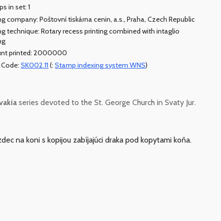
s in set: 1
ing company: Poštovní tiskárna cenin, a.s., Praha, Czech Republic
ing technique: Rotary recess printing combined with intaglio
ng
nt printed: 2000000
Code:
SK002.11
(:
Stamp indexing system WNS
)
vakia
series devoted to the St. George Church in Svaty Jur.
azdec na koni s kopijou zabíjajúci draka pod kopytami koňa.