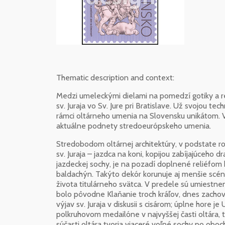
Thematic description and context:
Medzi umeleckými dielami na pomedzí gotiky a 
sv. Juraja vo Sv. Jure pri Bratislave. Už svojou
rámci oltárneho umenia na Slovensku unikátom. V
aktuálne podnety stredoeurópskeho umenia.
Stredobodom oltárnej architektúry, v podstate ro
sv. Juraja – jazdca na koni, kopijou zabíjajúceho
jazdeckej sochy, je na pozadí doplnené reliéfom k
baldachýn. Takýto dekór korunuje aj menšie scény
života titulárneho svätca. V predele sú umiestne
bolo pôvodne Klaňanie troch kráľov, dnes zacho
výjav sv. Juraja v diskusii s cisárom; úplne hore 
polkruhovom medailóne v najvyššej časti oltára,
súčasti oltára tvoria viaceré voľné sochy po oboc