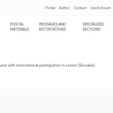
Portal
Author
Contact
User's Forum
POSTAL
MESSAGES AND
SPECIALIZED
MATERIALS
NOTIFICATIONS
SECTIONS
e with international participation in Levice
rse with international participation in Levice (Slovakia).