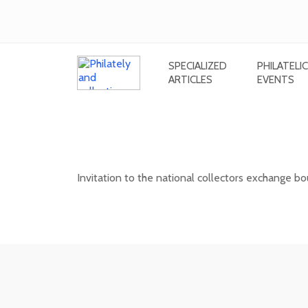
SPECIALIZED
PHILATELIC
ARTICLES
EVENTS
National collectors exchange bours
(Slovakia) - 12/202
Invitation to the national collectors exchange bou
13. 12. 2026