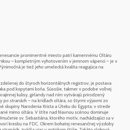
renesancie prominentné miesto patrí kamennému Oltáru
 technikou – kompletným vyhotovením v jemnom vápenci – je v
ýnimočná je tiež jeho umelecká kvalita reagujúca na
zdelenej do štyroch horizontálnych registrov, je postava
 draka pod kopytami koňa. Súsošie, takmer v podobe voľnej
rajinnej kulisy, girlandy nad ním vytvárajú prirodzený
 po stranách – na krídlach oltára, so štyrmi výjavmi zo
né skupiny Narodenia Krista a Úteku do Egypta; v strede
vané mimo oltára. V štíte nad hlavnou scénou dominuje
je Umučenie sv. Sebastiána, ktorého motív, nachádzajúci sa v
 tvorí kresbu na FDC. Okrem bohatej renesančnej výzdoby
h stranách, zväčša viac v gotickom štýle. Takáto slohová