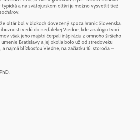
ypická a na svätojurskom oltári ju možno vysvetliť tiež
sochárov.
e oltár bol v blokoch dovezený spoza hraníc Slovenska,
ríbuznosti vedú do neďalekej Viedne, kde analógiu tvorí
mov však jeho majstri čerpali inšpiráciu z omnoho širšieho
 umenie Bratislavy a jej okolia bolo už od stredoveku
 a najmä blízkosťou Viedne, na začiatku 16. storočia –
 PhD.