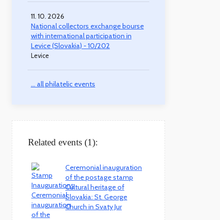
11. 10. 2026
National collectors exchange bourse
with international participation in
Levice (Slovakia) - 10/202
Levice
... all philatelic events
Related events (1):
Ceremonial inauguration
of the postage stamp
Cultural heritage of
Slovakia: St. George
Church in Svaty Jur