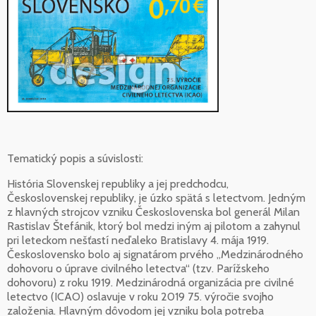
Tematický popis a súvislosti:
História Slovenskej republiky a jej predchodcu,
Československej republiky, je úzko spätá s letectvom. Jedným
z hlavných strojcov vzniku Československa bol generál Milan
Rastislav Štefánik, ktorý bol medzi iným aj pilotom a zahynul
pri leteckom nešťastí neďaleko Bratislavy 4. mája 1919.
Československo bolo aj signatárom prvého „Medzinárodného
dohovoru o úprave civilného letectva“ (tzv. Parížskeho
dohovoru) z roku 1919. Medzinárodná organizácia pre civilné
letectvo (ICAO) oslavuje v roku 2019 75. výročie svojho
založenia. Hlavným dôvodom jej vzniku bola potreba