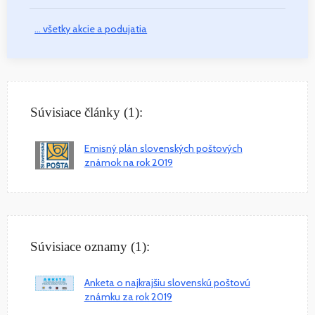
... všetky akcie a podujatia
Súvisiace články (1):
Emisný plán slovenských poštových
známok na rok 2019
Súvisiace oznamy (1):
Anketa o najkrajšiu slovenskú poštovú
známku za rok 2019