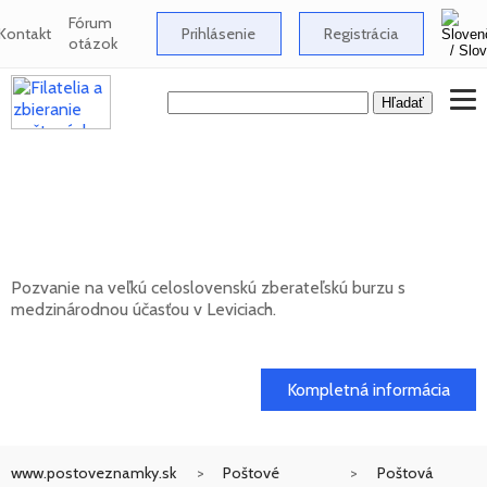
Fórum
Kontakt
Prihlásenie
Registrácia
otázok
Celoslovenská zberateľská burza s
medzinárodnou účasťou v Leviciach -
12/2026
Pozvanie na veľkú celoslovenskú zberateľskú burzu s
medzinárodnou účasťou v Leviciach.
13. 12. 2026
Kompletná informácia
www.postoveznamky.sk
Poštové
Poštová