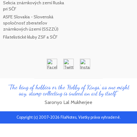
Sekcia známkových zemí Ruska
pri SČF
ASFE Slovakia - Slovenská
spoločnosť zberateľov
známkových území (SSZZÚ)
Filatelistické kluby ZSF a SČF
"The king of hobbies or the 'Hobby of Kings', as one might
say, stamp collecting is indeed an art by itself"
Saronyo Lal Mukherjee
Copyright (c) 2007-2026 FilaNotes, Všetky práva vyhradené.