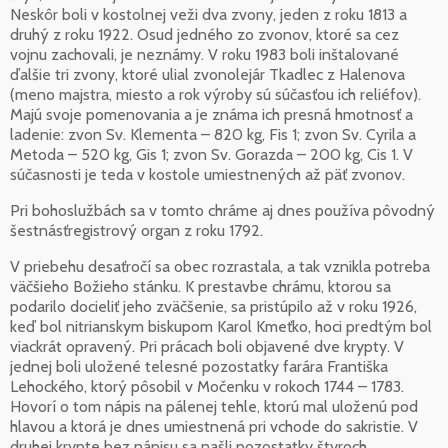
Neskôr boli v kostolnej veži dva zvony, jeden z roku 1813 a
druhý z roku 1922. Osud jedného zo zvonov, ktoré sa cez
vojnu zachovali, je neznámy. V roku 1983 boli inštalované
ďalšie tri zvony, ktoré ulial zvonolejár Tkadlec z Halenova
(meno majstra, miesto a rok výroby sú súčasťou ich reliéfov).
Majú svoje pomenovania a je známa ich presná hmotnosť a
ladenie: zvon Sv. Klementa – 820 kg, Fis 1; zvon Sv. Cyrila a
Metoda – 520 kg, Gis 1; zvon Sv. Gorazda – 200 kg, Cis 1. V
súčasnosti je teda v kostole umiestnených až päť zvonov.
Pri bohoslužbách sa v tomto chráme aj dnes používa pôvodný
šestnásťregistrový organ z roku 1792.
V priebehu desaťročí sa obec rozrastala, a tak vznikla potreba
väčšieho Božieho stánku. K prestavbe chrámu, ktorou sa
podarilo docieliť jeho zväčšenie, sa pristúpilo až v roku 1926,
keď bol nitrianskym biskupom Karol Kmeťko, hoci predtým bol
viackrát opravený. Pri prácach boli objavené dve krypty. V
jednej boli uložené telesné pozostatky farára Františka
Lehockého, ktorý pôsobil v Močenku v rokoch 1744 – 1783.
Hovorí o tom nápis na pálenej tehle, ktorú mal uloženú pod
hlavou a ktorá je dnes umiestnená pri vchode do sakristie. V
druhej krypte bez nápisu sa našli pozostatky štyroch