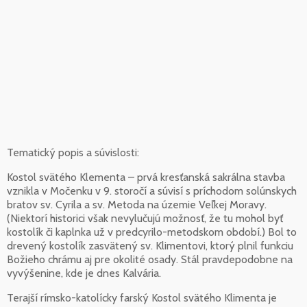
Tematický popis a súvislosti:
Kostol svätého Klementa – prvá kresťanská sakrálna stavba
vznikla v Močenku v 9. storočí a súvisí s príchodom solúnskych
bratov sv. Cyrila a sv. Metoda na územie Veľkej Moravy.
(Niektorí historici však nevylučujú možnosť, že tu mohol byť
kostolík či kaplnka už v predcyrilo-metodskom období.) Bol to
drevený kostolík zasvätený sv. Klimentovi, ktorý plnil funkciu
Božieho chrámu aj pre okolité osady. Stál pravdepodobne na
vyvýšenine, kde je dnes Kalvária.
Terajší rímsko-katolícky farský Kostol svätého Klimenta je