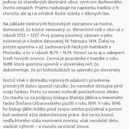
jednou zo stavebných dominánt obce, centrom duchovného
života veriacich. Priamo nadväzuje na najstaršiu tradíciu z 9.
storočia, ale aj na ostatné Božie stánky z dávnych čias.
Na základe niektorých historických záznamov sa možno
domnievať, že kostol venovaný sv. Klimentovi stál v obci už v
rokoch 1332 – 1337. Prvý priamy písomný záznam o jeho
existencii je v listine datovanej 14. februára 1414. Ďalej sa
potom spomína v už zachovaných farských matrikách v
Močenku, a to v rokoch 1673 – 1674. Hovorí sa tu aj o zakúpení
troch nových zvonov. Cenná je poznámka v matrike z roku
1688, ktorá spomína spevník v slovenskej reči, čo
dokumentuje, že pri bohoslužbách sa spievalo po slovensky.
Kostol však v dôsledku vojnových udalostí i pôsobenia
prírodných živlov spustol natoľko, že nemohol dôstojne plniť
svoju funkciu. Preto sa veriaci rozhodli postaviť nový chrám.
Do stavby sa za podpory biskupa Blažeja Jáklina a miestneho
farára Štefana Urbanovského pustili v roku 1691. V roku 1696
ho biskup Jáklin krátko pred svojou smrťou požehnal a potom
boli urobené ešte dokončievacie práce. Ani tento kostol,
vedľa ktorého stála murovaná zvonica, však neodolal ohňu,
viackrát vyhorel – a muselo sa stavať znova.