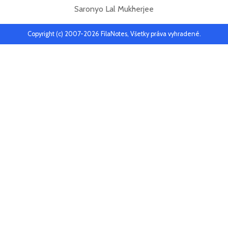
Saronyo Lal Mukherjee
Copyright (c) 2007-2026 FilaNotes, Všetky práva vyhradené.