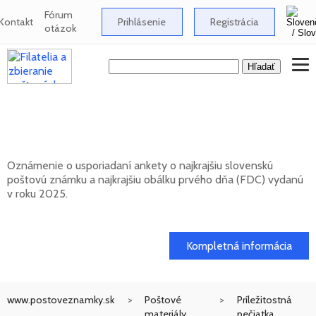
Fórum
Kontakt
Prihlásenie
Registrácia
otázok
Anketa o najkrajšiu slovenskú poštovú
známku za rok 2025
Oznámenie o usporiadaní ankety o najkrajšiu slovenskú
poštovú známku a najkrajšiu obálku prvého dňa (FDC) vydanú
v roku 2025.
17. 04. 2026
Kompletná informácia
www.postoveznamky.sk
Poštové
Príležitostná
materiály
pečiatka