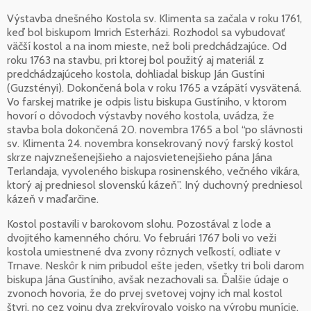
Výstavba dnešného Kostola sv. Klimenta sa začala v roku 1761,
keď bol biskupom Imrich Esterházi. Rozhodol sa vybudovať
väčší kostol a na inom mieste, než boli predchádzajúce. Od
roku 1763 na stavbu, pri ktorej bol použitý aj materiál z
predchádzajúceho kostola, dohliadal biskup Ján Gustíni
(Guzstényi). Dokončená bola v roku 1765 a vzápätí vysvätená.
Vo farskej matrike je odpis listu biskupa Gustíniho, v ktorom
hovorí o dôvodoch výstavby nového kostola, uvádza, že
stavba bola dokončená 20. novembra 1765 a bol “po slávnosti
sv. Klimenta 24. novembra konsekrovaný nový farský kostol
skrze najvznešenejšieho a najosvietenejšieho pána Jána
Terlandaja, vyvoleného biskupa rosinenského, večného vikára,
ktorý aj predniesol slovenskú kázeň”. Iný duchovný predniesol
kázeň v maďarčine.
Kostol postavili v barokovom slohu. Pozostával z lode a
dvojitého kamenného chóru. Vo februári 1767 boli vo veži
kostola umiestnené dva zvony rôznych veľkostí, odliate v
Trnave. Neskôr k nim pribudol ešte jeden, všetky tri boli darom
biskupa Jána Gustíniho, avšak nezachovali sa. Ďalšie údaje o
zvonoch hovoria, že do prvej svetovej vojny ich mal kostol
štyri, no cez vojnu dva zrekvírovalo vojsko na výrobu munície.