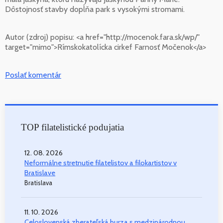
Dôstojnosť stavby dopĺňa park s vysokými stromami.
Autor (zdroj) popisu:
<a href="http://mocenok.fara.sk/wp/"
target="mimo">Rímskokatolícka cirkef Farnosť Močenok</a>
Poslať komentár
TOP filatelistické podujatia
12. 08. 2026
Neformálne stretnutie filatelistov a filokartistov v
Bratislave
Bratislava
11. 10. 2026
Celoslovenská zberateľská burza s medzinárodnou