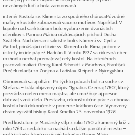
neznámych ľudí a bola zamurovaná.
interiér Kostola sv. Klimenta zo spodného chórusaPôvodné
maľby v kostole zobrazovali viacero motívov. Napríklad: V
kupole nad sanktuáriom bolo vyobrazenie dvanástich
učeníkov s Pannou Máriou očakávajúcich príchod Ducha
Svätého. Nad dverami sakristie boli stvárnení sv. Cyril a
Metod, prinášajúci relikvie sv. Klimenta do Ríma, pričom v
ústrety im ide pápež Hadrián II. V roku 1927 sa cirkevná obec
rozhodla nechať premaľovať celý kostol. Na interiéroch
pracovali maliari: Georg Karol Schmidt z Mníchova, František
Preček mladší zo Znojma a Ladislav Kleipert z Nyiregyháru.
Obnovovali sa aj oltáre. Pri týchto prácach bol na soche sv.
Štefana – kráľa objavený nápis: “Ignatius Czernaj 1780”, ktorý
prezrádza nielen meno majstra, ale umožňuje aj presne
datovať vznik diela. Prestavba, rekonštrukčné práce a obnova
kostola boli dokončené v pomerne krátkom čase. Vynovený
chrám vysvätil biskup Karol Kmeťko 25. novembra 1928.
Pred kostolom je Mariánsky stĺp z roku 1750 a kamenný kríž z
roku 1763 a neďaleko sa nachádza ďalšie pamätné miesto –
malá jaskyňa, ktorú nazývajú Jaskyňou Panny Márie.