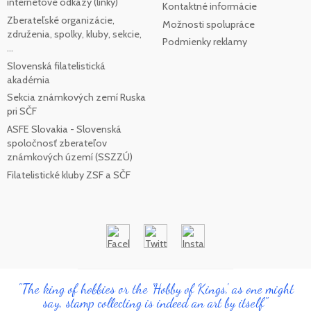
internetové odkazy (linky)
Kontaktné informácie
Zberateľské organizácie,
Možnosti spolupráce
združenia, spolky, kluby, sekcie,
Podmienky reklamy
...
Slovenská filatelistická
akadémia
Sekcia známkových zemí Ruska
pri SČF
ASFE Slovakia - Slovenská
spoločnosť zberateľov
známkových území (SSZZÚ)
Filatelistické kluby ZSF a SČF
"The king of hobbies or the 'Hobby of Kings', as one might
say, stamp collecting is indeed an art by itself"