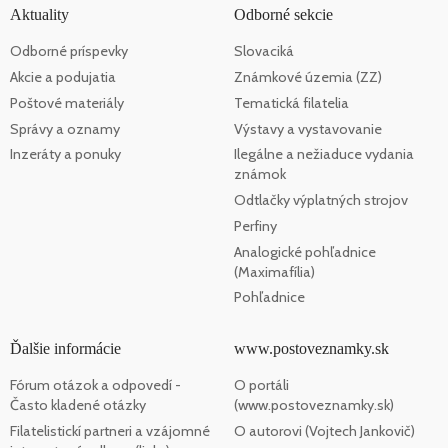
Aktuality
Odborné sekcie
Odborné príspevky
Slovaciká
Akcie a podujatia
Známkové územia (ZZ)
Poštové materiály
Tematická filatelia
Správy a oznamy
Výstavy a vystavovanie
Inzeráty a ponuky
Ilegálne a nežiaduce vydania
známok
Odtlačky výplatných strojov
Perfiny
Analogické pohľadnice
(Maximafília)
Pohľadnice
Ďalšie informácie
www.postoveznamky.sk
Fórum otázok a odpovedí -
O portáli
Často kladené otázky
(www.postoveznamky.sk)
Filatelistickí partneri a vzájomné
O autorovi (Vojtech Jankovič)