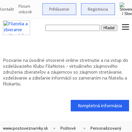
Fórum
Kontakt
Prihlásenie
Registrácia
otázok
Klub FilaNotes otvára nový ročník 2026
Pozvanie na úvodné otvorené online stretnutie a na vstup do
vzdelávacieho Klubu FilaNotes - virtuálneho záujmového
združenia zberateľov a záujemcov so záujmom stretávanie,
vzdelávanie a zdieľanie informácií so zameraním na filateliu a
filokartiu.
17. 02. 2026
Kompletná informácia
www.postoveznamky.sk
Poštové
Personalizovaný