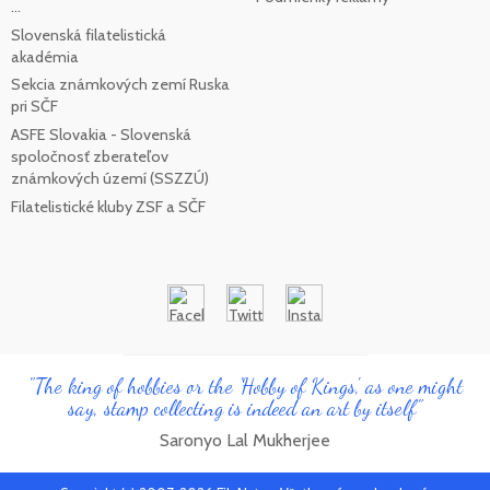
...
Slovenská filatelistická
akadémia
Sekcia známkových zemí Ruska
pri SČF
ASFE Slovakia - Slovenská
spoločnosť zberateľov
známkových území (SSZZÚ)
Filatelistické kluby ZSF a SČF
"The king of hobbies or the 'Hobby of Kings', as one might
say, stamp collecting is indeed an art by itself"
Saronyo Lal Mukherjee