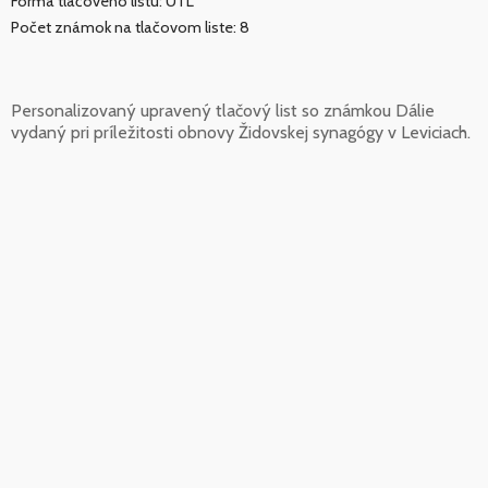
Forma tlačového listu: UTL
Počet známok na tlačovom liste: 8
Personalizovaný upravený tlačový list so známkou Dálie
vydaný pri príležitosti obnovy Židovskej synagógy v Leviciach.