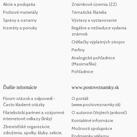
Akcie a podujatia
Známkové územia (ZZ)
Poštové materiály
Tematická filatelia
Správy a oznamy
Výstavy a vystavovanie
Inzeráty a ponuky
Ilegálne a nežiaduce vydania
známok
Odtlačky výplatných strojov
Perfiny
Analogické pohľadnice
(Maximafília)
Pohľadnice
Ďalšie informácie
www.postoveznamky.sk
Fórum otázok a odpovedí -
O portáli
Často kladené otázky
(www.postoveznamky.sk)
Filatelistickí partneri a vzájomné
O autorovi (Vojtech Jankovič)
internetové odkazy (linky)
Kontaktné informácie
Zberateľské organizácie,
Možnosti spolupráce
združenia, spolky, kluby, sekcie,
Podmienky reklamy