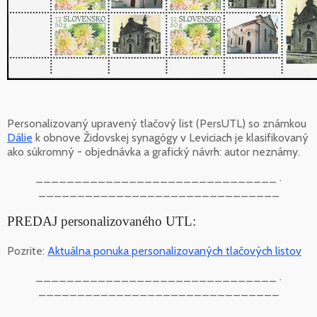
Personalizovaný upravený tlačový list (PersUTL) so známkou
Dálie
k obnove Židovskej synagógy v Leviciach je klasifikovaný
ako súkromný - objednávka a grafický návrh: autor neznámy.
_______________________________ .
_______________________________
PREDAJ personalizovaného UTL:
Pozrite:
Aktuálna ponuka personalizovaných tlačových listov
_______________________________ .
_______________________________