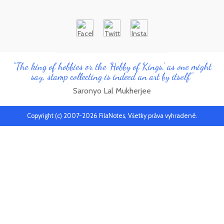
"The king of hobbies or the 'Hobby of Kings', as one might
say, stamp collecting is indeed an art by itself"
Saronyo Lal Mukherjee
Copyright (c) 2007-2026 FilaNotes, Všetky práva vyhradené.