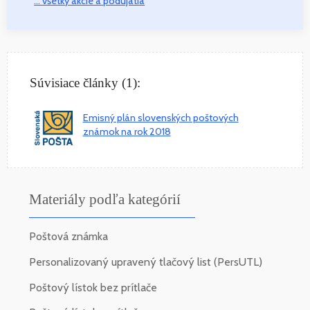
... všetky akcie a podujatia
Súvisiace články (1):
Emisný plán slovenských poštových
známok na rok 2018
Materiály podľa kategórií
Poštová známka
Personalizovaný upravený tlačový list (PersUTL)
Poštový lístok bez prítlače