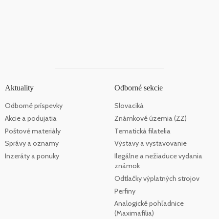
Aktuality
Odborné sekcie
Odborné príspevky
Slovaciká
Akcie a podujatia
Známkové územia (ZZ)
Poštové materiály
Tematická filatelia
Správy a oznamy
Výstavy a vystavovanie
Inzeráty a ponuky
Ilegálne a nežiaduce vydania
známok
Odtlačky výplatných strojov
Perfiny
Analogické pohľadnice
(Maximafília)