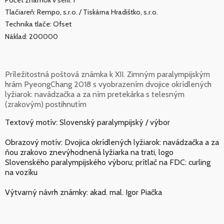
Tlačiareň: Rempo, s.r.o. / Tiskárna Hradištko, s.r.o.
Technika tlače: Ofset
Náklad: 200000
Príležitostná poštová známka k XII. Zimným paralympijským
hrám PyeongChang 2018 s vyobrazením dvojice okrídlených
lyžiarok: navádzačka a za ním pretekárka s telesným
(zrakovým) postihnutím
Textový motív: Slovenský paralympijský / výbor
Obrazový motív: Dvojica okrídlených lyžiarok: navádzačka a za
ňou zrakovo znevýhodnená lyžiarka na trati, logo
Slovenského paralympijského výboru; prítlač na FDC: curling
na vozíku
Výtvarný návrh známky: akad. mal. Igor Piačka