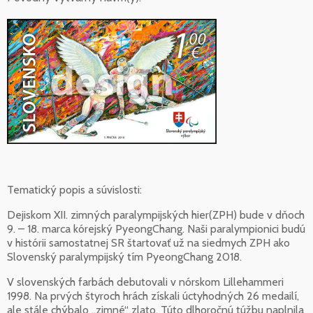
Tematický popis a súvislosti:
Dejiskom XII. zimných paralympijských hier(ZPH) bude v dňoch
9. – 18. marca kórejský PyeongChang. Naši paralympionici budú
v histórii samostatnej SR štartovať už na siedmych ZPH ako
Slovenský paralympijský tím PyeongChang 2018.
V slovenských farbách debutovali v nórskom Lillehammeri
1998. Na prvých štyroch hrách získali úctyhodných 26 medailí,
ale stále chýbalo „zimné“ zlato. Túto dlhoročnú túžbu naplnila