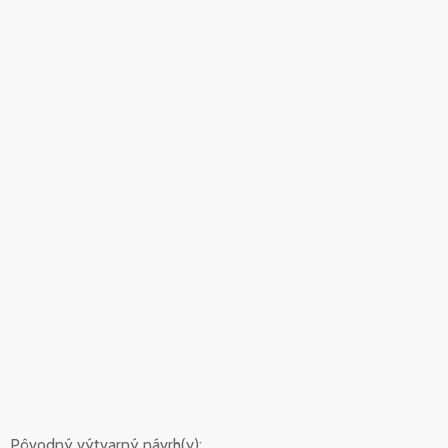
Pôvodný výtvarný návrh(y):