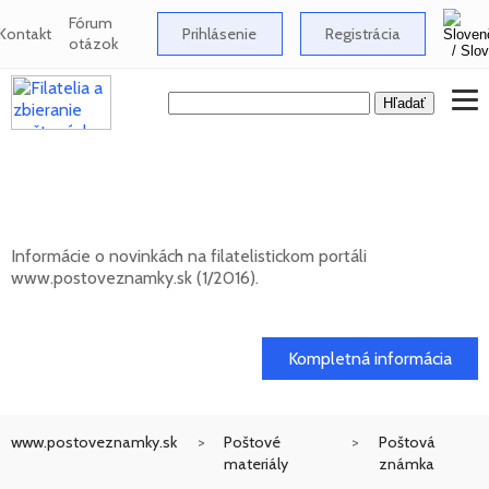
Fórum
Kontakt
Prihlásenie
Registrácia
otázok
Novinky na informačnom filatelistickom
portáli www.postoveznamky.sk (1/2026)
Informácie o novinkách na filatelistickom portáli
www.postoveznamky.sk (1/2016).
03. 02. 2026
Kompletná informácia
www.postoveznamky.sk
Poštové
Poštová
materiály
známka