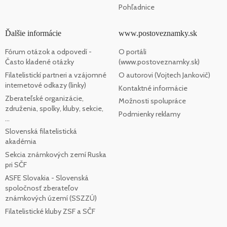
Pohľadnice
Ďalšie informácie
www.postoveznamky.sk
Fórum otázok a odpovedí -
O portáli
Často kladené otázky
(www.postoveznamky.sk)
Filatelistickí partneri a vzájomné
O autorovi (Vojtech Jankovič)
internetové odkazy (linky)
Kontaktné informácie
Zberateľské organizácie,
Možnosti spolupráce
združenia, spolky, kluby, sekcie,
Podmienky reklamy
...
Slovenská filatelistická
akadémia
Sekcia známkových zemí Ruska
pri SČF
ASFE Slovakia - Slovenská
spoločnosť zberateľov
známkových území (SSZZÚ)
Filatelistické kluby ZSF a SČF