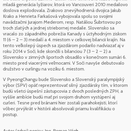
mladá generácia lyžiarov, ktorá vo Vancouveri 2010 medailovo
doslova explodovala. Zrakovo znevýhodnená dvojica Jakub
Krako a Henrieta Farkašová vybojovala spolu so svojimi
navádzačmi Jurajom Mederom, resp. Natáliou Šubrtovou po
troch zlatých a jednej striebornej medaile. Slovensko sa
vracalo zo západného pobrežia Kanady s úctyhodným ziskom
11 (6 – 2 – 3) medailí a 4. miestom v celkovej bilancii krajín. Na
tento veľkolepý úspech sa zjazdárom podarilo nadviazať aj v
roku 2014 v Soči, kde skončili s bilanciou 7 (3 – 2 – 2) a
Slovensko v zimných športoch obsadilo v konečnom sumári 6.
miesto pred viacerými veľmocami. V Soči navyše debutovalo
družstvo v curlingu na vozíku 6. miestom.
V PyeongChangu bude Slovensko a Slovenský paralympijský
výbor (SPV) opäť reprezentovať silný zjazdársky tím, v ktorom
budú všetci úspešní zástupcovia z dvoch posledných ZPH, a
vyššie ambície budú mať pri svojom druhom vystúpení aj
curleri. Tesne pred bránami hier zostali parahokejisti, ktorí
vôbec prvýkrát v histórii absolvovali priamu kvalifikáciu o
postup.
Autor (zdroj) popisu:
Ing. Roman Végh