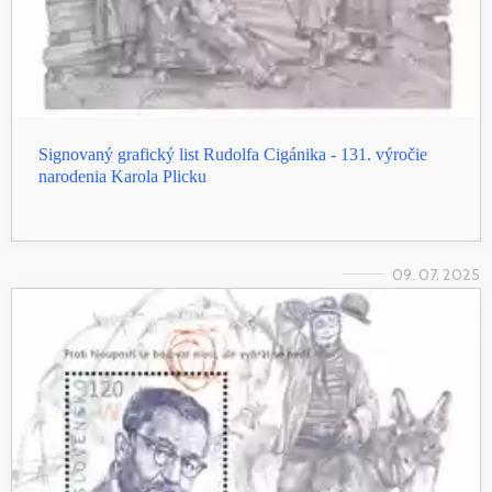
Signovaný grafický list Rudolfa Cigánika - 131. výročie
narodenia Karola Plicku
09. 07. 2025