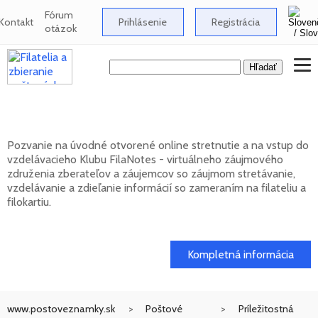
Fórum
Kontakt
Prihlásenie
Registrácia
otázok
Klub FilaNotes otvára nový ročník 2026
Pozvanie na úvodné otvorené online stretnutie a na vstup do
vzdelávacieho Klubu FilaNotes - virtuálneho záujmového
združenia zberateľov a záujemcov so záujmom stretávanie,
vzdelávanie a zdieľanie informácií so zameraním na filateliu a
filokartiu.
17. 02. 2026
Kompletná informácia
www.postoveznamky.sk
Poštové
Príležitostná