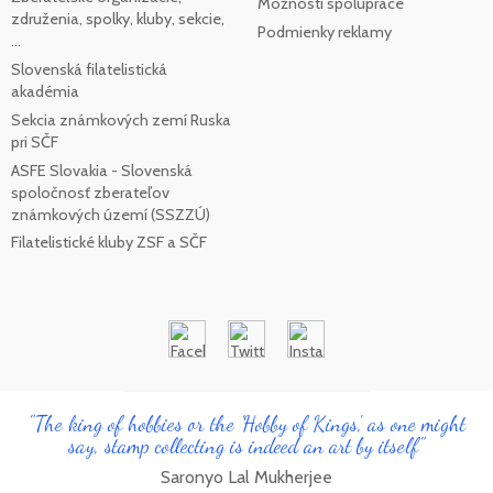
Možnosti spolupráce
združenia, spolky, kluby, sekcie,
Podmienky reklamy
...
Slovenská filatelistická
akadémia
Sekcia známkových zemí Ruska
pri SČF
ASFE Slovakia - Slovenská
spoločnosť zberateľov
známkových území (SSZZÚ)
Filatelistické kluby ZSF a SČF
"The king of hobbies or the 'Hobby of Kings', as one might
say, stamp collecting is indeed an art by itself"
Saronyo Lal Mukherjee