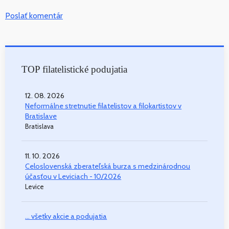
Poslať komentár
TOP filatelistické podujatia
12. 08. 2026
Neformálne stretnutie filatelistov a filokartistov v
Bratislave
Bratislava
11. 10. 2026
Celoslovenská zberateľská burza s medzinárodnou
účasťou v Leviciach - 10/2026
Levice
... všetky akcie a podujatia