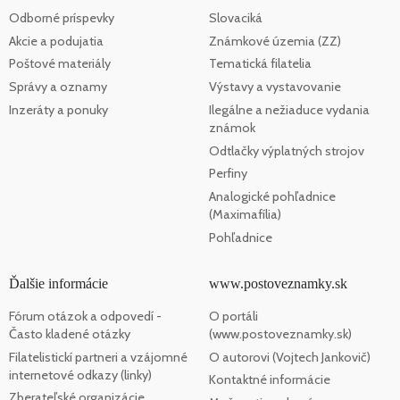
Odborné príspevky
Slovaciká
Akcie a podujatia
Známkové územia (ZZ)
Poštové materiály
Tematická filatelia
Správy a oznamy
Výstavy a vystavovanie
Inzeráty a ponuky
Ilegálne a nežiaduce vydania
známok
Odtlačky výplatných strojov
Perfiny
Analogické pohľadnice
(Maximafília)
Pohľadnice
Ďalšie informácie
www.postoveznamky.sk
Fórum otázok a odpovedí -
O portáli
Často kladené otázky
(www.postoveznamky.sk)
Filatelistickí partneri a vzájomné
O autorovi (Vojtech Jankovič)
internetové odkazy (linky)
Kontaktné informácie
Zberateľské organizácie,