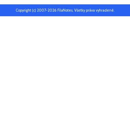
Copyright (c) 2007-2026 FilaNotes, Všetky práva vyhradené.