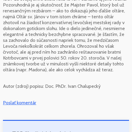
Pozoruhodná je aj skutočnosť, že Majster Pavol, ktorý bol už
renesančným rezbárom – ako to dokazujú jeho ďalšie oltáre,
najmä Oltár sv. Jánov v tom istom chráme – tento oltár
zhotovil na žiadosť konzervatívnej levočskej mestskej rady v
dokonalom gotickom slohu. Ide o dielo jedinečné, nesmierne
elegantné a technicky bezchybne spracované. Je šťastím, že
sa zachovalo do súčasnosti napriek tomu, že medzičasom
Levoča niekoľkokrát celkom zhorela. Ohrozoval ho však
črvotoč, ale aj pred ním ho zachránilo reštaurovanie bratmi
Kotrbovcami v prvej polovici 50. rokov 20. storočia. V našej
známkovej tvorbe už v minulosti vyšli niektoré detaily tohto
oltára (napr. Madona), ale ako celok vychádza až teraz.
Autor (zdroj) popisu:
Doc. PhDr. Ivan Chalupecký
Poslať komentár