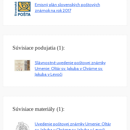
Emisný plán slovenských poštových
známok na rok 2017
Súvisiace podujatia (1):
Slávnostné uvedenie poštovej známky
Umenie: Oltár sv. Jakuba v Chráme sv.
Jakuba v Levoči
Súvisiace materiály (1):
Uvedenie poštovej známky Umenie: Oltár
sv. Jakuba v Chráme sv. Jakuba v Levoči