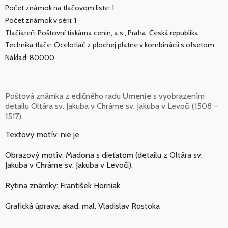
Počet známok na tlačovom liste: 1
Počet známok v sérii: 1
Tlačiareň: Poštovní tiskárna cenin, a.s., Praha, Česká republika
Technika tlače: Ocelotlač z plochej platne v kombinácii s ofsetom
Náklad: 80000
Poštová známka z edičného radu
Umenie
s vyobrazením
detailu Oltára sv. Jakuba v Chráme sv. Jakuba v Levoči (1508 –
1517).
Textový motív: nie je
Obrazový motív: Madona s dieťatom (detailu z Oltára sv.
Jakuba v Chráme sv. Jakuba v Levoči).
Rytina známky: František Horniak
Grafická úprava: akad. mal. Vladislav Rostoka