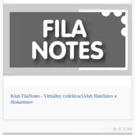
Klub FilaNotes - Virtuálny vzdelávací klub filatelistov a
filokartistov
16. 11. 2014