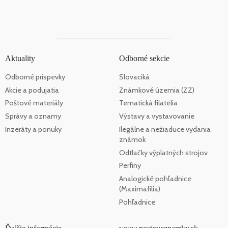
Aktuality
Odborné sekcie
Odborné príspevky
Slovaciká
Akcie a podujatia
Známkové územia (ZZ)
Poštové materiály
Tematická filatelia
Správy a oznamy
Výstavy a vystavovanie
Inzeráty a ponuky
Ilegálne a nežiaduce vydania
známok
Odtlačky výplatných strojov
Perfiny
Analogické pohľadnice
(Maximafília)
Pohľadnice