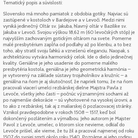
Tematický popis a súvislosti:
Slovensko má mnoho pamiatok z obdobia gotiky. Najviac sú
zastúpené v kostoloch v Bardejove a v Levoči. Medzi nimi
vyniká jedinečný Oltár sv. Jakuba, hlavný oltár v Bazilike sv.
Jakuba v Levoči. Svojou výškou 18,62 m (60 levočských stôp) je
najvyšším zachovaným gotickým oltárom na svete. Pomerne
malé presbytérium zapĺňa od podlahy až po klenbu, a to bez
toho, aby stratil svoju ľahkú a vznešenú eleganciu. Naopak, s
architektúrou vytvára harmonický celok. Ide o dielo jedinečnej
kvality. Geniálne je jeho usadenie do pomerne malého
presbytéria kostola, geniálna je jeho geometrická harmónia –
je vytvorený na základe sústavy trojuholníkov a kružníc – a
geniálna na ňom je aj skutočnosť, že napriek tomu, že na ňom
pracovali viacerí umelci rezbárskej dielne Majstra Pavla z
Levoče, všetky jeho časti – počnúc významnými sochami až
po najmenšie dekorácie – sú vyhotovené na vysokej úrovni, a
to ako z rezbárskej, tak aj z maliarskej či pozlacovacej stránky.
Vznikol pravdepodobne v rokoch 1508 – 1517, keď bol
dokončený pozlátením a výmaľbou. Jeho autorom je Majster
Pavol z Levoče, umelec, o ktorom síce nevieme, odkiaľ do
Levoče prišiel, ale vieme, že tu žil a pracoval najmenej od roku
1507 do svojej smrti okolo roku 1540. Poznáme aj jeho rodinu.