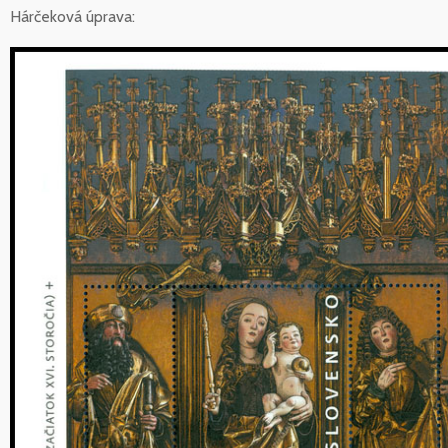
Hárčeková úprava: