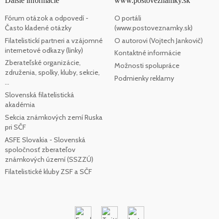
Ďalšie informácie
www.postoveznamky.sk
Fórum otázok a odpovedí -
O portáli
Často kladené otázky
(www.postoveznamky.sk)
Filatelistickí partneri a vzájomné
O autorovi (Vojtech Jankovič)
internetové odkazy (linky)
Kontaktné informácie
Zberateľské organizácie,
Možnosti spolupráce
združenia, spolky, kluby, sekcie,
Podmienky reklamy
...
Slovenská filatelistická
akadémia
Sekcia známkových zemí Ruska
pri SČF
ASFE Slovakia - Slovenská
spoločnosť zberateľov
známkových území (SSZZÚ)
Filatelistické kluby ZSF a SČF