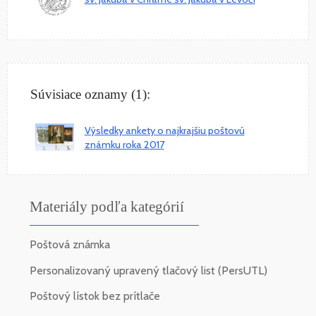
Súvisiace oznamy (1):
Výsledky ankety o najkrajšiu poštovú
známku roka 2017
Materiály podľa kategórií
Poštová známka
Personalizovaný upravený tlačový list (PersUTL)
Poštový lístok bez prítlače