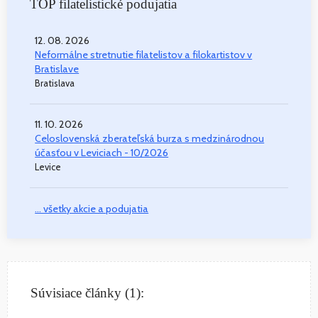
TOP filatelistické podujatia
12. 08. 2026
Neformálne stretnutie filatelistov a filokartistov v
Bratislave
Bratislava
11. 10. 2026
Celoslovenská zberateľská burza s medzinárodnou
účasťou v Leviciach - 10/2026
Levice
... všetky akcie a podujatia
Súvisiace články (1):