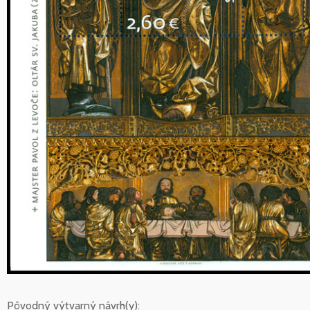
Pôvodný výtvarný návrh(y):