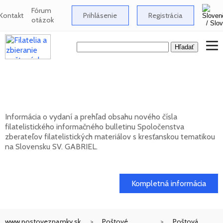
Fórum
Kontakt
Prihlásenie
Registrácia
otázok
Nové číslo bulletinu SV. GABRIEL 2026/1
(131)
Informácia o vydaní a prehľad obsahu nového čísla
filatelistického informačného bulletinu Spoločenstva
zberateľov filatelistických materiálov s kresťanskou tematikou
na Slovensku SV. GABRIEL.
15. 01. 2026
Kompletná informácia
www.postoveznamky.sk
Poštové
Poštová