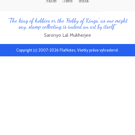
"The king of hobbies or the 'Hobby of Kings', as one might
say, stamp collecting is indeed an art by itself"
Saronyo Lal Mukherjee
Copyright (c) 2007-2026 FilaNotes, Všetky práva vyhradené.