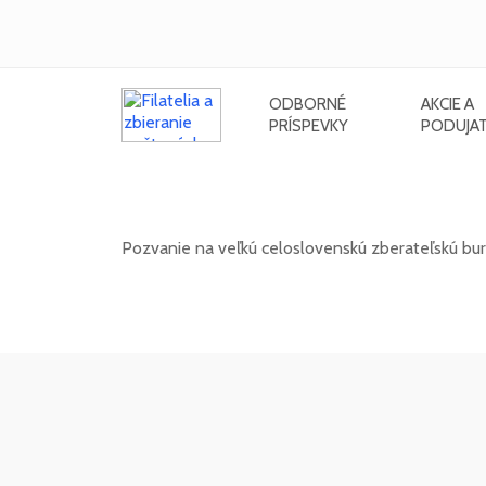
ODBORNÉ
AKCIE A
PRÍSPEVKY
PODUJAT
Celoslovenská zberateľská burza 
Pozvanie na veľkú celoslovenskú zberateľskú bur
13. 12. 2026