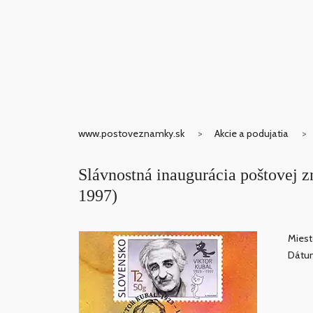
www.postoveznamky.sk
Akcie a podujatia
Slávnostná inaugurácia poštovej 
1997)
Miest
Dátum