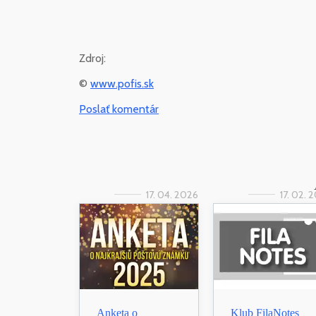
Zdroj:
©
www.pofis.sk
Poslať komentár
17. 04. 2026
17. 02. 
Anketa o
Klub FilaNotes