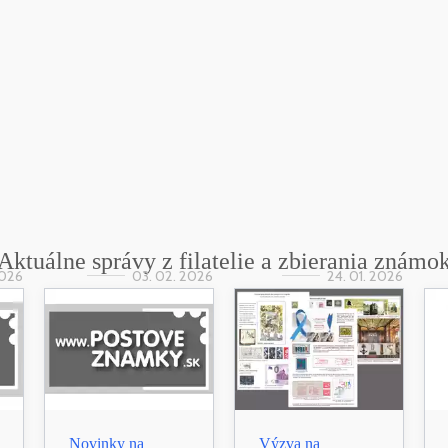
Aktuálne správy z filatelie a zbierania známo
2026
03. 02. 2026
24. 01. 2026
Novinky na
Výzva na