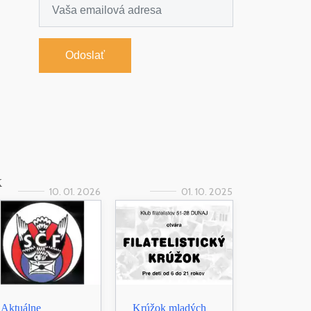
Odoslať
k
10. 01. 2026
01. 10. 2025
Aktuálne
Krúžok mladých