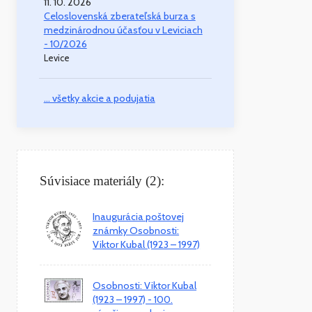
11. 10. 2026
Celoslovenská zberateľská burza s
medzinárodnou účasťou v Leviciach
- 10/2026
Levice
... všetky akcie a podujatia
Súvisiace materiály (2):
Inaugurácia poštovej
známky Osobnosti:
Viktor Kubal (1923 – 1997)
Osobnosti: Viktor Kubal
(1923 – 1997) - 100.