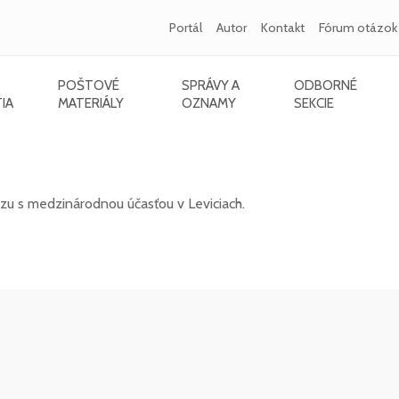
Portál
Autor
Kontakt
Fórum otázok
POŠTOVÉ
SPRÁVY A
ODBORNÉ
IA
MATERIÁLY
OZNAMY
SEKCIE
s medzinárodnou účasťou v Leviciach - 12/20
zu s medzinárodnou účasťou v Leviciach.