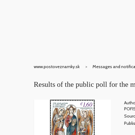
www.postoveznamky.sk
Messages and notific
Results of the public poll for the
Autho
POFI
Sourc
Publis