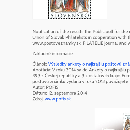
Notification of the results the Public poll for 
Union of Slovak Philatelists in cooperation with t
www.postoveznamky.sk, FILATELIE journal and w
Základné informácie:
Článok:
Výsledky ankety o najkrajšiu poštovú zn
Anotácia: V roku 2014 sa do Ankety o najkrajšiu 
399 z Českej republiky a 9 z ostatných krajín Eur
poštovú známku vydanú v roku 2013 považujete z
Autor: POFIS
Dátum: 12. septembra 2014
Zdroj:
www.pofis.sk