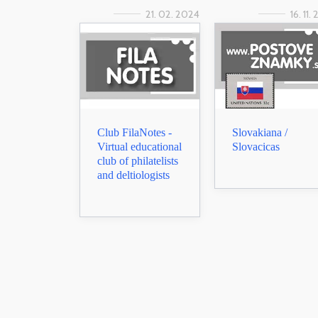
21. 02. 2024
16. 11.
Club FilaNotes -
Slovakiana /
Virtual educational
Slovacicas
club of philatelists
and deltiologists