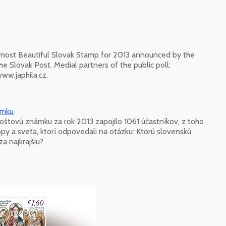
the most Beautiful Slovak Stamp for 2013 announced by the
he Slovak Post. Medial partners of the public poll:
ww.japhila.cz.
ámku
poštovú známku za rok 2013 zapojilo 1061 účastníkov, z toho
ópy a sveta, ktorí odpovedali na otázku: Ktorú slovenskú
a najkrajšiu?