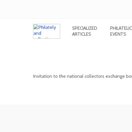
SPECIALIZED
PHILATELIC
ARTICLES
EVENTS
National collectors exchange bours
(Slovakia) - 10/202
Invitation to the national collectors exchange bou
11. 10. 2026