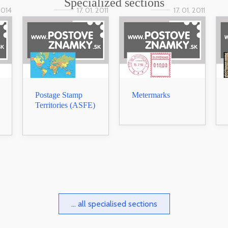
Specialized sections
 2014
17. 01. 2011
17. 01. 2011
Postage Stamp
Metermarks
Territories (ASFE)
... all specialised sections