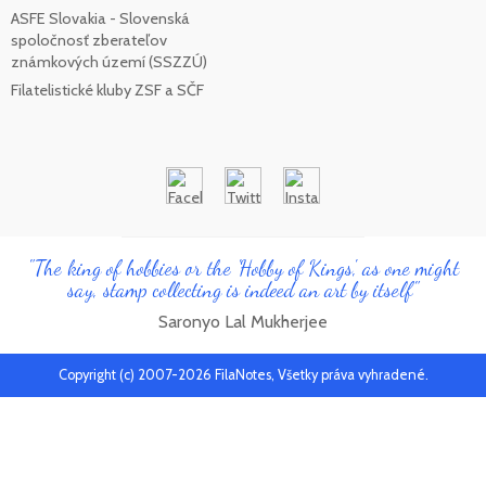
ASFE Slovakia - Slovenská
spoločnosť zberateľov
známkových území (SSZZÚ)
Filatelistické kluby ZSF a SČF
"The king of hobbies or the 'Hobby of Kings', as one might
say, stamp collecting is indeed an art by itself"
Saronyo Lal Mukherjee
Copyright (c) 2007-2026 FilaNotes, Všetky práva vyhradené.