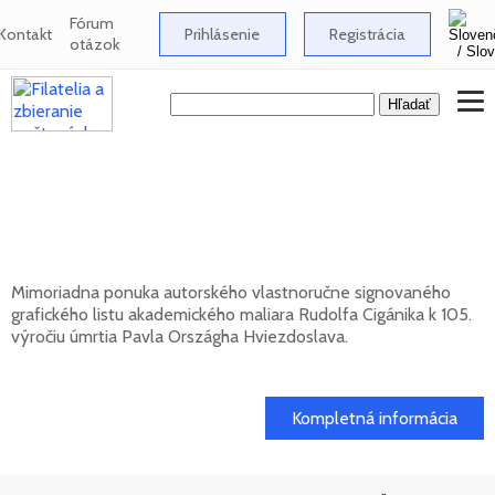
Fórum
Kontakt
Prihlásenie
Registrácia
otázok
Signovaný grafický list Rudolfa Cigánika -
105. výročie úmrtia Pavla Országha
Hviezdoslava
Mimoriadna ponuka autorského vlastnoručne signovaného
grafického listu akademického maliara Rudolfa Cigánika k 105.
výročiu úmrtia Pavla Országha Hviezdoslava.
01. 03. 2026
Kompletná informácia