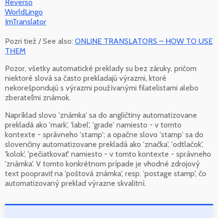
Reverso
WorldLingo
ImTranslator
Pozri tiež / See also:
ONLINE TRANSLATORS – HOW TO USE
THEM
Pozor, všetky automatické preklady su bez záruky, pričom
niektoré slová sa často prekladajú výrazmi, ktoré
nekorešpondujú s výrazmi používanými filatelistami alebo
zberateľmi známok.
Napríklad slovo 'známka' sa do angličtiny automatizovane
prekladá ako 'mark', 'label', 'grade' namiesto - v tomto
kontexte - správneho 'stamp'; a opačne slovo 'stamp' sa do
slovenčiny automatizovane prekladá ako 'značka', 'odtlačok',
'kolok', 'pečiatkovať' namiesto - v tomto kontexte - správneho
'známka'. V tomto konkrétnom prípade je vhodné zdrojový
text poopraviť na 'poštová známka', resp. 'postage stamp', čo
automatizovaný preklad výrazne skvalitní.