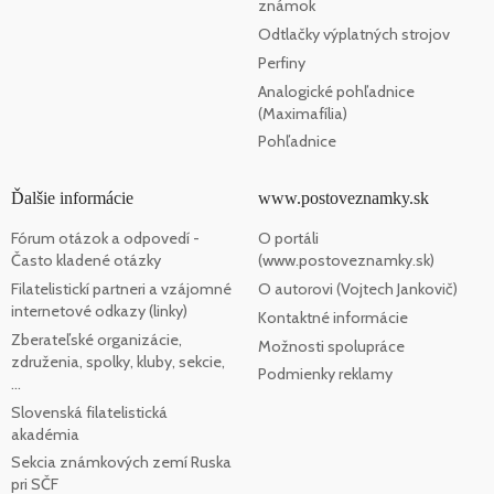
známok
Odtlačky výplatných strojov
Perfiny
Analogické pohľadnice
(Maximafília)
Pohľadnice
Ďalšie informácie
www.postoveznamky.sk
Fórum otázok a odpovedí -
O portáli
Často kladené otázky
(www.postoveznamky.sk)
Filatelistickí partneri a vzájomné
O autorovi (Vojtech Jankovič)
internetové odkazy (linky)
Kontaktné informácie
Zberateľské organizácie,
Možnosti spolupráce
združenia, spolky, kluby, sekcie,
Podmienky reklamy
...
Slovenská filatelistická
akadémia
Sekcia známkových zemí Ruska
pri SČF