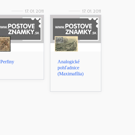
17. 01. 2011
17. 01. 2011
Perfiny
Analogické
pohľadnice
(Maximafília)