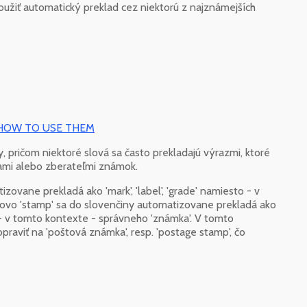
oužiť automatický preklad cez niektorú z najznámejších
 HOW TO USE THEM
, pričom niektoré slová sa často prekladajú výrazmi, ktoré
tami alebo zberateľmi známok.
zovane prekladá ako 'mark', 'label', 'grade' namiesto - v
lovo 'stamp' sa do slovenčiny automatizovane prekladá ako
sto - v tomto kontexte - správneho 'známka'. V tomto
raviť na 'poštová známka', resp. 'postage stamp', čo