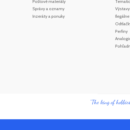
Poštové materiály
Tematick
Správy a oznamy
Výstavy
Inzeráty a ponuky
Ilegáln
Odtlačk
Perfiny
Analogi
Pohľadn
"The king of hobbies