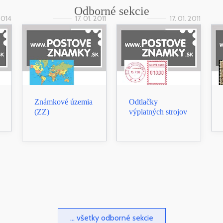
Odborné sekcie
 2014
17. 01. 2011
17. 01. 2011
Známkové územia
Odtlačky
(ZZ)
výplatných strojov
... všetky odborné sekcie