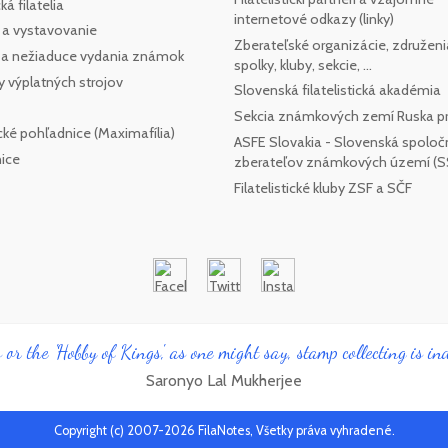
á filatelia
internetové odkazy (linky)
 a vystavovanie
Zberateľské organizácie, združeni
e a nežiaduce vydania známok
spolky, kluby, sekcie, ...
y výplatných strojov
Slovenská filatelistická akadémia
Sekcia známkových zemí Ruska pr
cké pohľadnice (Maximafília)
ASFE Slovakia - Slovenská spoloč
ice
zberateľov známkových území (
Filatelistické kluby ZSF a SČF
 or the 'Hobby of Kings', as one might say, stamp collecting is ind
Saronyo Lal Mukherjee
Copyright (c) 2007-2026 FilaNotes, Všetky práva vyhradené.