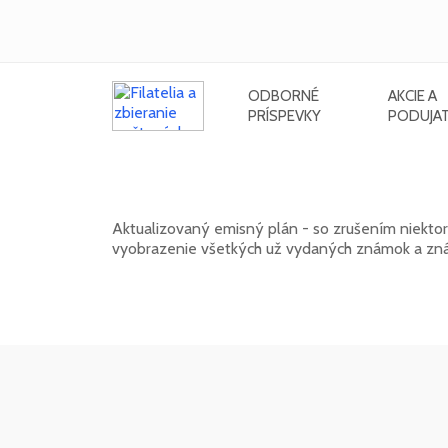
ODBORNÉ
AKCIE A
PRÍSPEVKY
PODUJAT
Emisný plán slovenských poštový
Aktualizovaný emisný plán - so zrušením niekto
vyobrazenie všetkých už vydaných známok a zná
01. 02. 2026