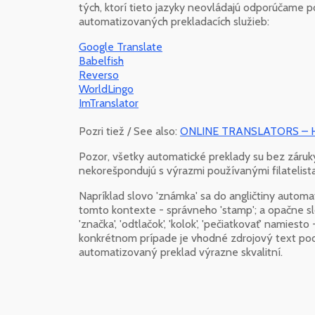
tých, ktorí tieto jazyky neovládajú odporúčame p
automatizovaných prekladacích služieb:
Google Translate
Babelfish
Reverso
WorldLingo
ImTranslator
Pozri tiež / See also:
ONLINE TRANSLATORS –
Pozor, všetky automatické preklady su bez záruky
nekorešpondujú s výrazmi používanými filatelis
Napríklad slovo 'známka' sa do angličtiny automati
tomto kontexte - správneho 'stamp'; a opačne s
'značka', 'odtlačok', 'kolok', 'pečiatkovať' namie
konkrétnom prípade je vhodné zdrojový text poop
automatizovaný preklad výrazne skvalitní.