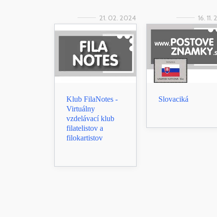
21. 02. 2024
16. 11.
Klub FilaNotes -
Slovaciká
Virtuálny
vzdelávací klub
filatelistov a
filokartistov