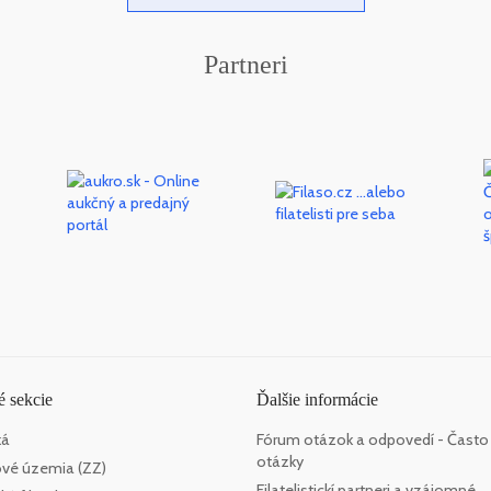
Partneri
 sekcie
Ďalšie informácie
ká
Fórum otázok a odpovedí - Často
otázky
vé územia (ZZ)
Filatelistickí partneri a vzájomné