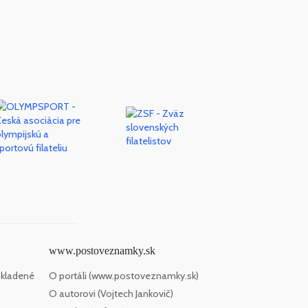
www.postoveznamky.sk
 kladené
O portáli (www.postoveznamky.sk)
O autorovi (Vojtech Jankovič)