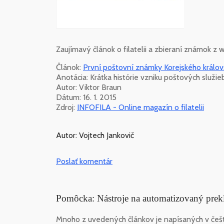
Zaujímavý článok o filatelii a zbieraní známok z
Článok:
První poštovní známky Korejského králov
Anotácia: Krátka histórie vzniku poštových služi
Autor: Viktor Braun
Dátum: 16. 1. 2015
Zdroj:
INFOFILA - Online magazín o filatelii
Autor: Vojtech Jankovič
Poslať komentár
Pomôcka: Nástroje na automatizovaný prek
Mnoho z uvedených článkov je napísaných v češt