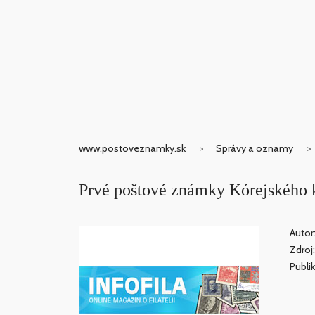
www.postoveznamky.sk
Správy a oznamy
Prvé poštové známky Kórejského k
Autor
Zdroj
Publi