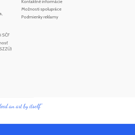
Kontaktné informácie
Možnosti spolupráce
a,
Podmienky reklamy
i SČF
nosť
SSZZÚ)
eed an art by itself"