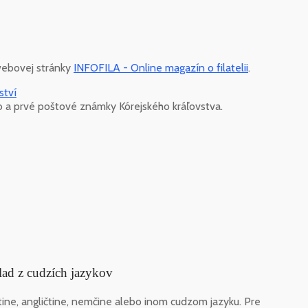
 webovej stránky
INFOFILA - Online magazín o filatelii
.
ství
eb a prvé poštové známky Kórejského kráľovstva.
lad z cudzích jazykov
ine, angličtine, nemčine alebo inom cudzom jazyku. Pre