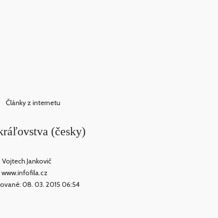
Články z internetu
ráľovstva (česky)
: Vojtech Jankovič
: www.infofila.cz
kované: 08. 03. 2015 06:54