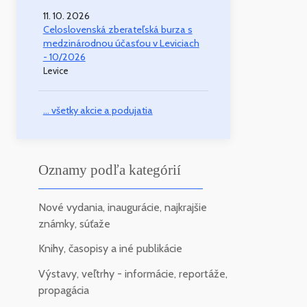
11. 10. 2026
Celoslovenská zberateľská burza s
medzinárodnou účasťou v Leviciach
- 10/2026
Levice
... všetky akcie a podujatia
Oznamy podľa kategórií
Nové vydania, inaugurácie, najkrajšie
známky, súťaže
Knihy, časopisy a iné publikácie
Výstavy, veľtrhy - informácie, reportáže,
propagácia