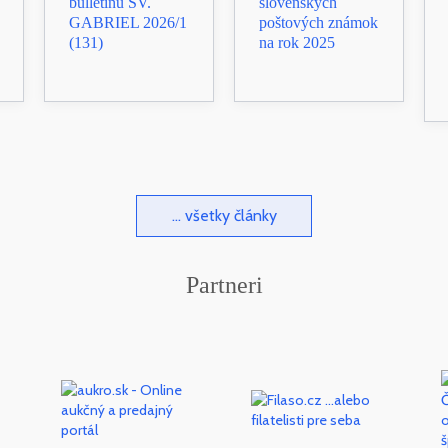
bulletinu SV.
slovenských
GABRIEL 2026/1
poštových známok
(131)
na rok 2025
... všetky články
Partneri