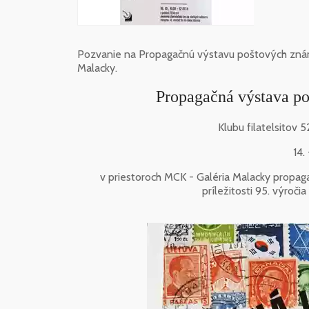
Pozvanie na Propagačnú výstavu poštových známok 
Malacky.
Propagačná výstava p
Klubu filatelsitov 
14.
v priestoroch MCK - Galéria Malacky propag
príležitosti 95. výroči