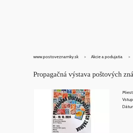
www.postoveznamky.sk
Akcie a podujatia
Propagačná výstava poštových z
Miest
Vstup
Dátum