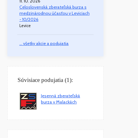
11. 10. 2026
Celoslovenská zberateľská burza s
medzinárodnou účasťou v Leviciach
- 10/2026
Levice
... všetky akcie a podujatia
Súvisiace podujatia (1):
Jesenná zberateľská
burza v Malackách