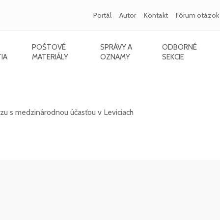
Portál
Autor
Kontakt
Fórum otázok
POŠTOVÉ
SPRÁVY A
ODBORNÉ
IA
MATERIÁLY
OZNAMY
SEKCIE
s medzinárodnou účasťou v Leviciach - 10/20
rzu s medzinárodnou účasťou v Leviciach