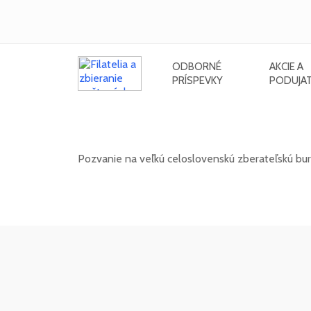
ODBORNÉ
AKCIE A
PRÍSPEVKY
PODUJAT
Celoslovenská zberateľská burza 
Pozvanie na veľkú celoslovenskú zberateľskú bu
11. 10. 2026