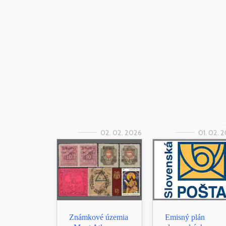
02. 02. 2026
01. 02. 
Známkové územia
Emisný plán