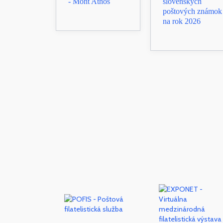
- Mont Athos
slovenských
poštových známok
na rok 2026