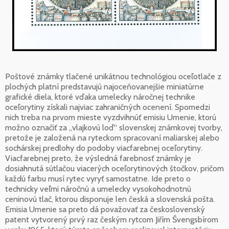
Poštové známky tlačené unikátnou technológiou oceľotlače z
plochých platní predstavujú najoceňovanejšie miniatúrne
grafické diela, ktoré vďaka umelecky náročnej technike
oceľorytiny získali najviac zahraničných ocenení. Spomedzi
nich treba na prvom mieste vyzdvihnúť emisiu Umenie, ktorú
možno označiť za „vlajkovú loď“ slovenskej známkovej tvorby,
pretože je založená na ryteckom spracovaní maliarskej alebo
sochárskej predlohy do podoby viacfarebnej oceľorytiny.
Viacfarebnej preto, že výsledná farebnosť známky je
dosiahnutá sútlačou viacerých oceľorytinových štočkov, pričom
každú farbu musí rytec vyryť samostatne. Ide preto o
technicky veľmi náročnú a umelecky vysokohodnotnú
ceninovú tlač, ktorou disponuje len česká a slovenská pošta.
Emisia Umenie sa preto dá považovať za československý
patent vytvorený prvý raz českým rytcom Jiřím Švengsbírom