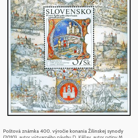
Poštová známka 400. výročie konania Žilinskej synody
(2010)
, autor výtvarného návrhu D. Kállay, autor rytiny M.