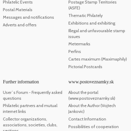
Philatelic Events
Postage Stamp Territories
(ASFE)
Postal Materials
Thematic Philately
Messages and notifications
Exhibitions and exhibiting
Adverts and offers
Illegal and unfavourable stamp
issues
Metermarks
Perfins
Cartes maximum (Maximaphily)
Pictorial Postcards
Further information
www.postoveznamky.sk
User`s Forum - Frequently asked
About the portal
questions
(www.postoveznamky.sk)
Philatelic partners and mutual
About the Author (Vojtech
internet links
Jankovic)
Collector organizations,
Contact Information
associations, societies, clubs,
Possibilities of cooperation
sections, ...