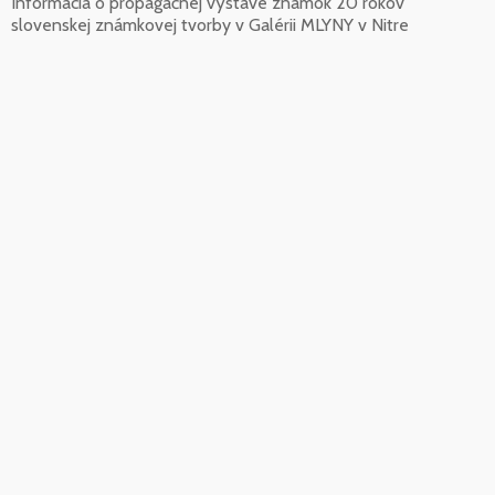
Informácia o propagačnej výstave známok 20 rokov
slovenskej známkovej tvorby v Galérii MLYNY v Nitre