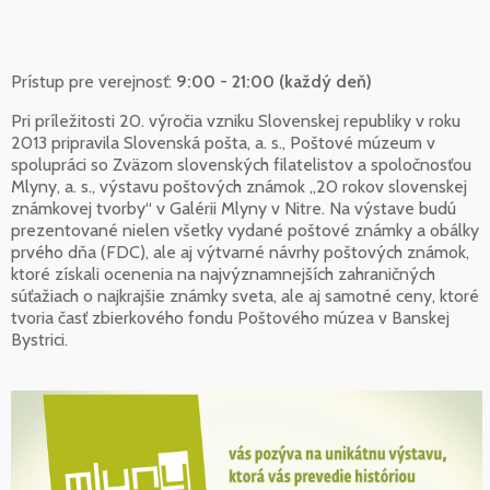
Prístup pre verejnosť:
9:00 - 21:00 (každý deň)
Pri príležitosti 20. výročia vzniku Slovenskej republiky v roku
2013 pripravila Slovenská pošta, a. s., Poštové múzeum v
spolupráci so Zväzom slovenských filatelistov a spoločnosťou
Mlyny, a. s., výstavu poštových známok „20 rokov slovenskej
známkovej tvorby“ v Galérii Mlyny v Nitre. Na výstave budú
prezentované nielen všetky vydané poštové známky a obálky
prvého dňa (FDC), ale aj výtvarné návrhy poštových známok,
ktoré získali ocenenia na najvýznamnejších zahraničných
súťažiach o najkrajšie známky sveta, ale aj samotné ceny, ktoré
tvoria časť zbierkového fondu Poštového múzea v Banskej
Bystrici.