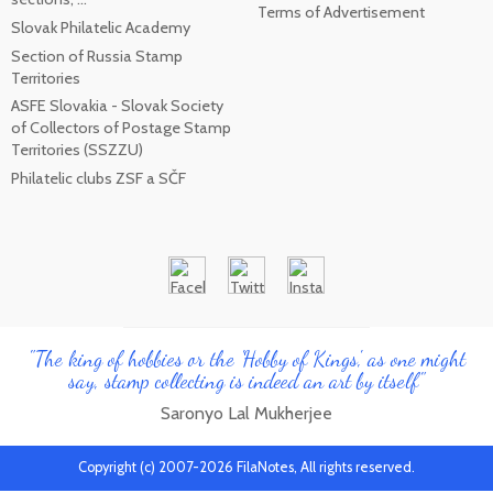
Terms of Advertisement
Slovak Philatelic Academy
Section of Russia Stamp
Territories
ASFE Slovakia - Slovak Society
of Collectors of Postage Stamp
Territories (SSZZU)
Philatelic clubs ZSF a SČF
"The king of hobbies or the 'Hobby of Kings', as one might
say, stamp collecting is indeed an art by itself"
Saronyo Lal Mukherjee
Copyright (c) 2007-2026 FilaNotes, All rights reserved.