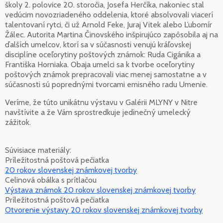
školy 2. polovice 20. storočia, Josefa Herčíka, nakoniec stal
vedúcim novozriadeného oddelenia, ktoré absolvovali viacerí
talentovaní rytci, či už Arnold Feke, Juraj Vitek alebo Ľubomír
Žálec. Autorita Martina Činovského inšpirujúco zapôsobila aj na
ďalších umelcov, ktorí sa v súčasnosti venujú kráľovskej
disciplíne oceľorytiny poštových známok: Ruda Cigánika a
Františka Horniaka. Obaja umelci sa k tvorbe oceľorytiny
poštových známok prepracovali viac menej samostatne a v
súčasnosti sú poprednými tvorcami emisného radu Umenie.
Veríme, že túto unikátnu výstavu v Galérii MLYNY v Nitre
navštívite a že Vám sprostredkuje jedinečný umelecký
zážitok.
Súvisiace materiály:
Príležitostná poštová pečiatka
20 rokov slovenskej známkovej tvorby
Celinová obálka s prítlačou
Výstava známok 20 rokov slovenskej známkovej tvorby
Príležitostná poštová pečiatka
Otvorenie výstavy 20 rokov slovenskej známkovej tvorby