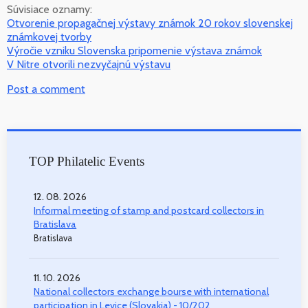
Súvisiace oznamy:
Otvorenie propagačnej výstavy známok 20 rokov slovenskej
známkovej tvorby
Výročie vzniku Slovenska pripomenie výstava známok
V Nitre otvorili nezvyčajnú výstavu
Post a comment
TOP Philatelic Events
12. 08. 2026
Informal meeting of stamp and postcard collectors in
Bratislava
Bratislava
11. 10. 2026
National collectors exchange bourse with international
participation in Levice (Slovakia) - 10/202