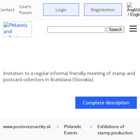
User's
Contact
Login
Registration
Forum
Informal meeting of stamp and postcard
collectors in Bratislava
Invitation to a regular informal friendly meeting of stamp and
postcard collectors in Bratislava (Slovakia).
12. 08. 2026
Complete description
www.postoveznamky.sk
Philatelic
Exhibitions of
Events
stamp production