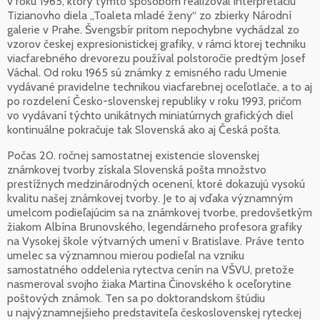
v roku 1965, ktorý týmto spôsobom realizoval interpretáciu
Tizianovho diela „Toaleta mladé ženy“ zo zbierky Národní
galerie v Prahe. Švengsbír pritom nepochybne vychádzal zo
vzorov českej expresionistickej grafiky, v rámci ktorej techniku
viacfarebného drevorezu používal polstoročie predtým Josef
Váchal. Od roku 1965 sú známky z emisného radu Umenie
vydávané pravidelne technikou viacfarebnej oceľotlače, a to aj
po rozdelení Česko-slovenskej republiky v roku 1993, pričom
vo vydávaní týchto unikátnych miniatúrnych grafických diel
kontinuálne pokračuje tak Slovenská ako aj Česká pošta.
Počas 20. ročnej samostatnej existencie slovenskej
známkovej tvorby získala Slovenská pošta množstvo
prestížnych medzinárodných ocenení, ktoré dokazujú vysokú
kvalitu našej známkovej tvorby. Je to aj vďaka významným
umelcom podieľajúcim sa na známkovej tvorbe, predovšetkým
žiakom Albína Brunovského, legendárneho profesora grafiky
na Vysokej škole výtvarných umení v Bratislave. Práve tento
umelec sa významnou mierou podieľal na vzniku
samostatného oddelenia rytectva cenín na VŠVU, pretože
nasmeroval svojho žiaka Martina Činovského k oceľorytine
poštových známok. Ten sa po doktorandskom štúdiu
u najvýznamnejšieho predstaviteľa československej ryteckej