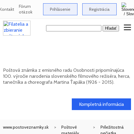
Fórum
Kontakt
Prihlásenie
Registrácia
otázok
Osobnosti: Martin Ťapák (1926 - 2015) -
100. výročie narodenia
Poštová známka z emisného radu Osobnosti pripomínajúca
100. výročie narodenia slovenského filmového režiséra, herca,
tanečníka a choreografa Martina Ťapáka (1926 - 2015).
13. 10. 2026 -
Kompletná informácia
www.postoveznamky.sk
Poštové
Príležitostná
materiály
pečiatka