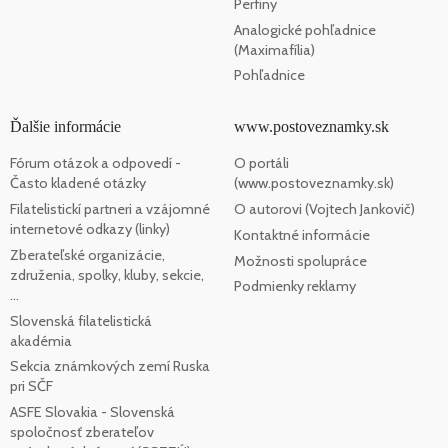
Perfiny
Analogické pohľadnice
(Maximafília)
Pohľadnice
Ďalšie informácie
www.postoveznamky.sk
Fórum otázok a odpovedí -
O portáli
Často kladené otázky
(www.postoveznamky.sk)
Filatelistickí partneri a vzájomné
O autorovi (Vojtech Jankovič)
internetové odkazy (linky)
Kontaktné informácie
Zberateľské organizácie,
Možnosti spolupráce
združenia, spolky, kluby, sekcie,
Podmienky reklamy
...
Slovenská filatelistická
akadémia
Sekcia známkových zemí Ruska
pri SČF
ASFE Slovakia - Slovenská
spoločnosť zberateľov