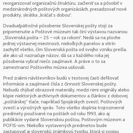
reorganizovať organizačnú štruktúru, začleniť sa a pôsobiť v
medzinárodných poštových organizáciách, presadzovať nové
produkty, skrátka „kráčať s dobou“.
Dvadsaťpäťročné pôsobenie Slovenskej pošty stojí za
pripomenutie a Poštové múzeum tak činí výstavou nazvanou
„Slovenská pošta – 25 – rok za rokom“. Nedá sa na ploche
jednej výstavnej miestnosti, niekoľkých panelov a vitrín
zachytiť všetko, čím Slovenská pošta od svojho vzniku prešla,
ale ako už naznačuje názov, dá sa z každého roka jej
pôsobenia vybrať niečo zaujímavé. A práve o to sa
zamestnanci Poštového múzea usilovali.
Pred zrakmi návštevníkov budú v textovej časti defilovať
informácie a zaujímavé čísla z činnosti Slovenskej pošty.
Nebudú chýbať obrazové materiály, medzi nimi originály alebo
kópie niektorých archívnych dokumentov a článkov z dobovej
„poštárskej“ tlače, napríklad Spojárskych zvestí, Poštových
zvestí a výročných správ. Toto všetko doplnia trojrozmerné
predmety používané na poštách od roku 1993, ako aj
publikácie vydané Slovenskou poštou, Poštovým múzeom a
POFIS-om. Niekoľko vystavených predmetov bude
zastupovať aj slovenskú známkovú tvorbu, ktorá si svojou