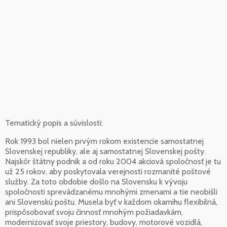
Tematický popis a súvislosti:
Rok 1993 bol nielen prvým rokom existencie samostatnej
Slovenskej republiky, ale aj samostatnej Slovenskej pošty.
Najskôr štátny podnik a od roku 2004 akciová spoločnosť je tu
už 25 rokov, aby poskytovala verejnosti rozmanité poštové
služby. Za toto obdobie došlo na Slovensku k vývoju
spoločnosti sprevádzanému mnohými zmenami a tie neobišli
ani Slovenskú poštu. Musela byť v každom okamihu flexibilná,
prispôsobovať svoju činnosť mnohým požiadavkám,
modernizovať svoje priestory, budovy, motorové vozidlá,