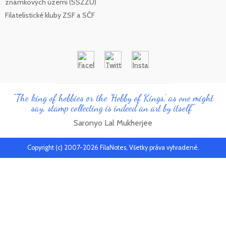
známkových území (SSZZÚ)
Filatelistické kluby ZSF a SČF
"The king of hobbies or the 'Hobby of Kings', as one might
say, stamp collecting is indeed an art by itself"
Saronyo Lal Mukherjee
Copyright (c) 2007-2026 FilaNotes, Všetky práva vyhradené.